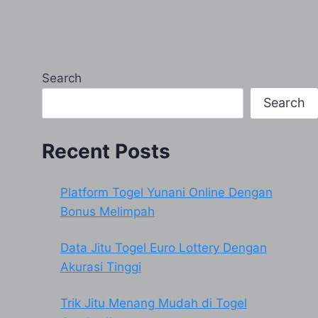
Search
Search
Recent Posts
Platform Togel Yunani Online Dengan
Bonus Melimpah
Data Jitu Togel Euro Lottery Dengan
Akurasi Tinggi
Trik Jitu Menang Mudah di Togel