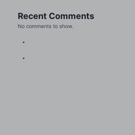
Recent Comments
No comments to show.