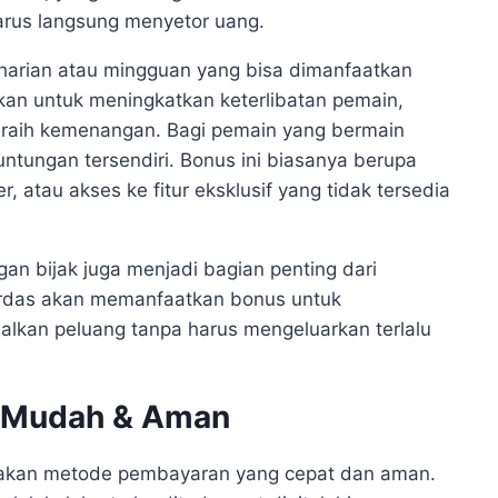
rus langsung menyetor uang.
 harian atau mingguan yang bisa dimanfaatkan
ukan untuk meningkatkan keterlibatan pemain,
raih kemenangan. Bagi pemain yang bermain
untungan tersendiri. Bonus ini biasanya berupa
atau akses ke fitur eksklusif yang tidak tersedia
an bijak juga menjadi bagian penting dari
erdas akan memanfaatkan bonus untuk
kan peluang tanpa harus mengeluarkan terlalu
 Mudah & Aman
ediakan metode pembayaran yang cepat dan aman.