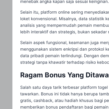
menebak angka kapan saja sesuai keinginan.
Selain itu, platform online sering menyediak
loket konvensional. Misalnya, data statistik 
analisis yang mempermudah pemain membuat
lebih interaktif dan strategis, bukan sekad
Selain aspek fungsional, keamanan juga menja
menggunakan sistem enkripsi dan protokol 
data pribadi pemain terlindungi. Dengan de
strategi tanpa khawatir terhadap risiko kebo
Ragam Bonus Yang Ditawa
Salah satu daya tarik terbesar platform tog
tawarkan. Bonus ini tidak hanya berupa tamb
gratis, cashback, atau hadiah khusus bagi p
memberikan bonus pendaftaran bagi pemain