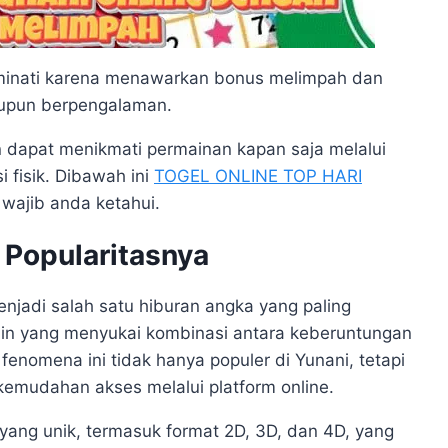
diminati karena menawarkan bonus melimpah dan
upun berpengalaman.
 dapat menikmati permainan kapan saja melalui
i fisik. Dibawah ini
TOGEL ONLINE TOP HARI
wajib anda ketahui.
Popularitasnya
njadi salah satu hiburan angka yang paling
main yang menyukai kombinasi antara keberuntungan
fenomena ini tidak hanya populer di Yunani, tetapi
kemudahan akses melalui platform online.
yang unik, termasuk format 2D, 3D, dan 4D, yang