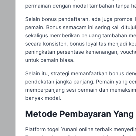
permainan dengan modal tambahan tanpa ha
Selain bonus pendaftaran, ada juga promosi
pemain. Bonus semacam ini sering kali dituj
sekaligus memberikan peluang tambahan me
secara konsisten, bonus loyalitas menjadi ke
peningkatan persentase kemenangan, voucher, 
untuk pemain biasa.
Selain itu, strategi memanfaatkan bonus deng
pendekatan jangka panjang. Pemain yang c
memperpanjang sesi bermain dan memaksimal
banyak modal.
Metode Pembayaran Yang
Platform togel Yunani online terbaik meny