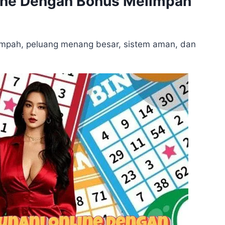
line Dengan Bonus Melimpah
impah, peluang menang besar, sistem aman, dan