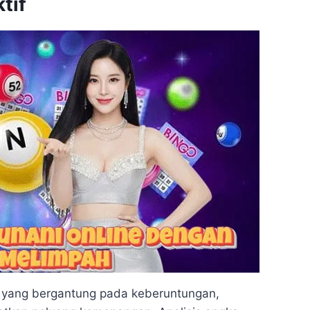
tif
a yang bergantung pada keberuntungan,