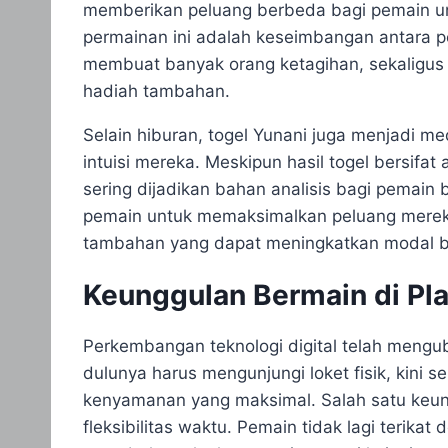
memberikan peluang berbeda bagi pemain un
permainan ini adalah keseimbangan antara
membuat banyak orang ketagihan, sekaligu
hadiah tambahan.
Selain hiburan, togel Yunani juga menjadi m
intuisi mereka. Meskipun hasil togel bersifat
sering dijadikan bahan analisis bagi pema
pemain untuk memaksimalkan peluang mereka
tambahan yang dapat meningkatkan modal b
Keunggulan Bermain di Pla
Perkembangan teknologi digital telah mengub
dulunya harus mengunjungi loket fisik, kini 
kenyamanan yang maksimal. Salah satu keun
fleksibilitas waktu. Pemain tidak lagi terika