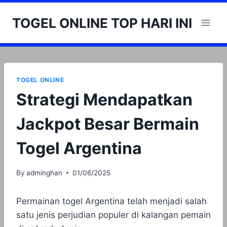
Skip
to
TOGEL ONLINE TOP HARI INI
content
TOGEL ONLINE
Strategi Mendapatkan
Jackpot Besar Bermain
Togel Argentina
By
adminghan
01/06/2025
Permainan togel Argentina telah menjadi salah
satu jenis perjudian populer di kalangan pemain