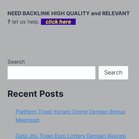
NEED BACKLINK HIGH QUALITY and RELEVANT
?
let us help.
click here
Search
Search
Recent Posts
Platform Togel Yunani Online Dengan Bonus
Melimpah
Data Jitu Togel Euro Lottery Dengan Akurasi