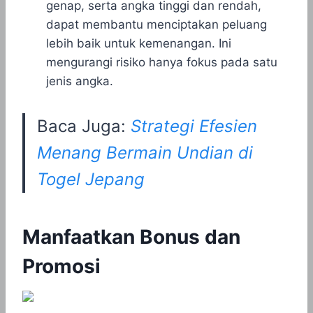
genap, serta angka tinggi dan rendah,
dapat membantu menciptakan peluang
lebih baik untuk kemenangan. Ini
mengurangi risiko hanya fokus pada satu
jenis angka.
Baca Juga:
Strategi Efesien
Menang Bermain Undian di
Togel Jepang
Manfaatkan Bonus dan
Promosi