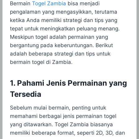
Bermain
Togel Zambia
bisa menjadi
pengalaman yang mengasyikkan, terutama
ketika Anda memiliki strategi dan tips yang
tepat untuk meningkatkan peluang menang.
Meskipun togel adalah permainan yang
bergantung pada keberuntungan. Berikut
adalah beberapa strategi dan tips untuk
bermain togel di Zambia.
1. Pahami Jenis Permainan yang
Tersedia
Sebelum mulai bermain, penting untuk
memahami berbagai jenis permainan togel
yang ditawarkan. Togel Zambia biasanya
memiliki beberapa format, seperti 2D, 3D, dan