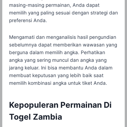
masing-masing permainan, Anda dapat
memilih yang paling sesuai dengan strategi dan
preferensi Anda.
Mengamati dan menganalisis hasil pengundian
sebelumnya dapat memberikan wawasan yang
berguna dalam memilih angka. Perhatikan
angka yang sering muncul dan angka yang
jarang keluar. Ini bisa membantu Anda dalam
membuat keputusan yang lebih baik saat
memilih kombinasi angka untuk tiket Anda.
Kepopuleran Permainan Di
Togel Zambia