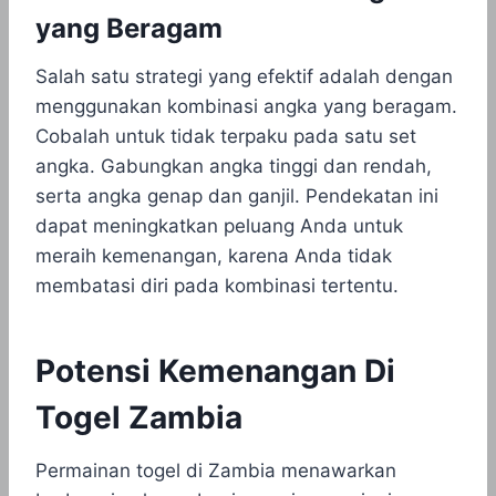
yang Beragam
Salah satu strategi yang efektif adalah dengan
menggunakan kombinasi angka yang beragam.
Cobalah untuk tidak terpaku pada satu set
angka. Gabungkan angka tinggi dan rendah,
serta angka genap dan ganjil. Pendekatan ini
dapat meningkatkan peluang Anda untuk
meraih kemenangan, karena Anda tidak
membatasi diri pada kombinasi tertentu.
Potensi Kemenangan Di
Togel Zambia
Permainan togel di Zambia menawarkan