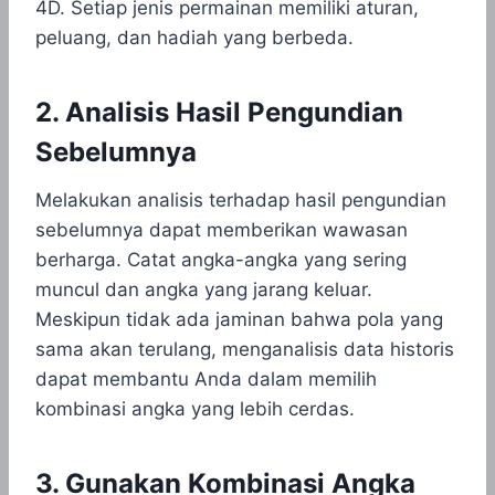
4D. Setiap jenis permainan memiliki aturan,
peluang, dan hadiah yang berbeda.
2. Analisis Hasil Pengundian
Sebelumnya
Melakukan analisis terhadap hasil pengundian
sebelumnya dapat memberikan wawasan
berharga. Catat angka-angka yang sering
muncul dan angka yang jarang keluar.
Meskipun tidak ada jaminan bahwa pola yang
sama akan terulang, menganalisis data historis
dapat membantu Anda dalam memilih
kombinasi angka yang lebih cerdas.
3. Gunakan Kombinasi Angka