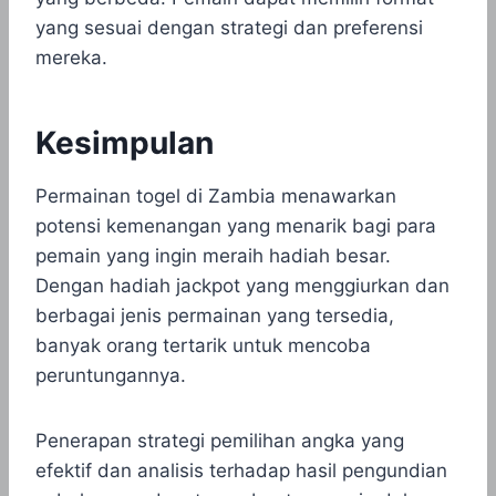
yang sesuai dengan strategi dan preferensi
mereka.
Kesimpulan
Permainan togel di Zambia menawarkan
potensi kemenangan yang menarik bagi para
pemain yang ingin meraih hadiah besar.
Dengan hadiah jackpot yang menggiurkan dan
berbagai jenis permainan yang tersedia,
banyak orang tertarik untuk mencoba
peruntungannya.
Penerapan strategi pemilihan angka yang
efektif dan analisis terhadap hasil pengundian