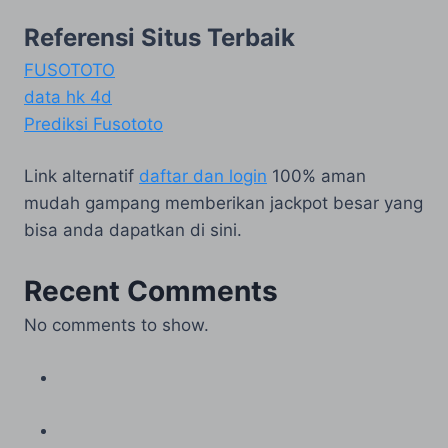
Referensi Situs Terbaik
FUSOTOTO
data hk 4d
Prediksi Fusototo
Link alternatif
daftar dan login
100% aman
mudah gampang memberikan jackpot besar yang
bisa anda dapatkan di sini.
Recent Comments
No comments to show.