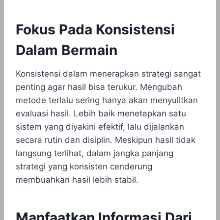
Fokus Pada Konsistensi
Dalam Bermain
Konsistensi dalam menerapkan strategi sangat
penting agar hasil bisa terukur. Mengubah
metode terlalu sering hanya akan menyulitkan
evaluasi hasil. Lebih baik menetapkan satu
sistem yang diyakini efektif, lalu dijalankan
secara rutin dan disiplin. Meskipun hasil tidak
langsung terlihat, dalam jangka panjang
strategi yang konsisten cenderung
membuahkan hasil lebih stabil.
Manfaatkan Informasi Dari