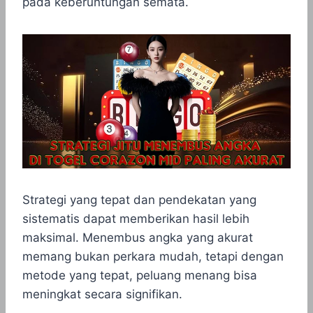
pada keberuntungan semata.
Strategi yang tepat dan pendekatan yang
sistematis dapat memberikan hasil lebih
maksimal. Menembus angka yang akurat
memang bukan perkara mudah, tetapi dengan
metode yang tepat, peluang menang bisa
meningkat secara signifikan.