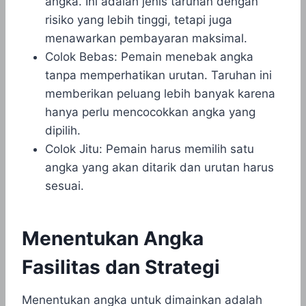
angka. Ini adalah jenis taruhan dengan
risiko yang lebih tinggi, tetapi juga
menawarkan pembayaran maksimal.
Colok Bebas: Pemain menebak angka
tanpa memperhatikan urutan. Taruhan ini
memberikan peluang lebih banyak karena
hanya perlu mencocokkan angka yang
dipilih.
Colok Jitu: Pemain harus memilih satu
angka yang akan ditarik dan urutan harus
sesuai.
Menentukan Angka
Fasilitas dan Strategi
Menentukan angka untuk dimainkan adalah