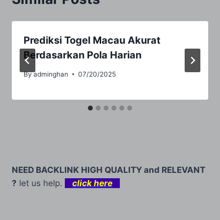
Prediksi Togel Macau Akurat
Berdasarkan Pola Harian
By
adminghan
07/20/2025
NEED BACKLINK HIGH QUALITY and RELEVANT
?
let us help.
click here