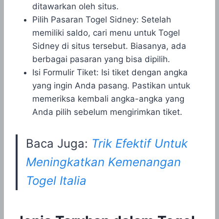
ditawarkan oleh situs.
Pilih Pasaran Togel Sidney: Setelah
memiliki saldo, cari menu untuk Togel
Sidney di situs tersebut. Biasanya, ada
berbagai pasaran yang bisa dipilih.
Isi Formulir Tiket: Isi tiket dengan angka
yang ingin Anda pasang. Pastikan untuk
memeriksa kembali angka-angka yang
Anda pilih sebelum mengirimkan tiket.
Baca Juga:
Trik Efektif Untuk
Meningkatkan Kemenangan
Togel Italia