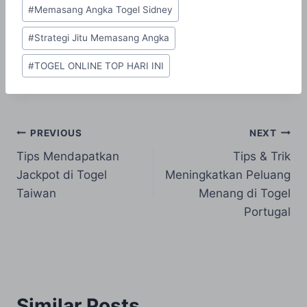
#
Memasang Angka Togel Sidney
#
Strategi Jitu Memasang Angka
#
TOGEL ONLINE TOP HARI INI
Post
PREVIOUS
NEXT
Tips Mendapatkan
Tips & Trik
navigation
Jackpot di Togel
Meningkatkan Peluang
Taiwan
Menang di Togel
Portugal
Similar Posts