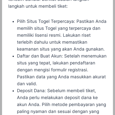
langkah untuk membeli tiket:
Pilih Situs Togel Terpercaya: Pastikan Anda
memilih situs Togel yang terpercaya dan
memiliki lisensi resmi. Lakukan riset
terlebih dahulu untuk memastikan
keamanan situs yang akan Anda gunakan.
Daftar dan Buat Akun: Setelah menemukan
situs yang tepat, lakukan pendaftaran
dengan mengisi formulir registrasi.
Pastikan data yang Anda masukkan akurat
dan valid.
Deposit Dana: Sebelum membeli tiket,
Anda perlu melakukan deposit dana ke
akun Anda. Pilih metode pembayaran yang
paling nyaman dan sesuai dengan yang