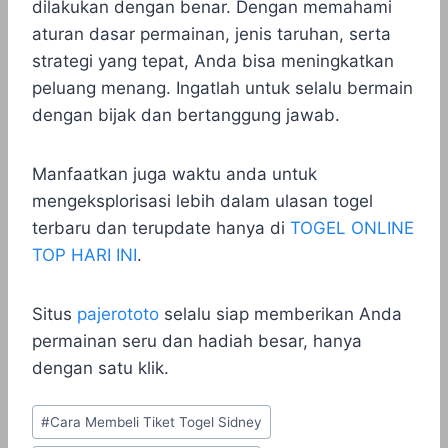
dilakukan dengan benar. ​Dengan memahami
aturan dasar permainan, jenis taruhan, serta
strategi yang tepat, Anda bisa meningkatkan
peluang menang.​ Ingatlah untuk selalu bermain
dengan bijak dan bertanggung jawab.
Manfaatkan juga waktu anda untuk
mengeksplorisasi lebih dalam ulasan togel
terbaru dan terupdate hanya di
TOGEL ONLINE
TOP HARI INI
.
Situs
pajerototo
selalu siap memberikan Anda
permainan seru dan hadiah besar, hanya
dengan satu klik.
Post
#
Cara Membeli Tiket Togel Sidney
Tags: