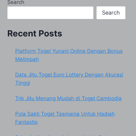
Search
Search
Recent Posts
Platform Togel Yunani Online Dengan Bonus
Melimpah
Data Jitu Togel Euro Lottery Dengan Akurasi
Tinggi
Trik Jitu Menang Mudah di Togel Cambodia
Pola Sakti Togel Tasmania Untuk Hadiah
Fantastis