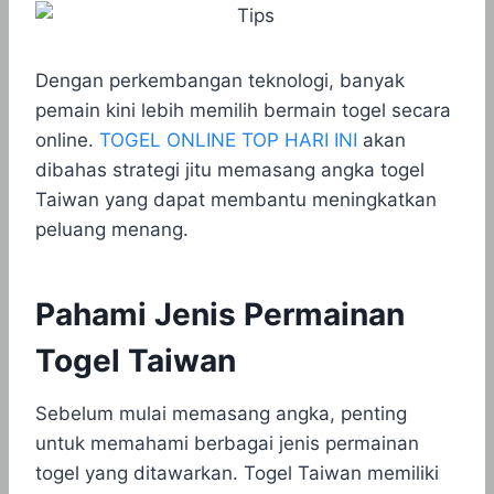
Dengan perkembangan teknologi, banyak
pemain kini lebih memilih bermain togel secara
online.
TOGEL ONLINE TOP HARI INI
akan
dibahas strategi jitu memasang angka togel
Taiwan yang dapat membantu meningkatkan
peluang menang.
Pahami Jenis Permainan
Togel Taiwan
Sebelum mulai memasang angka, penting
untuk memahami berbagai jenis permainan
togel yang ditawarkan. Togel Taiwan memiliki