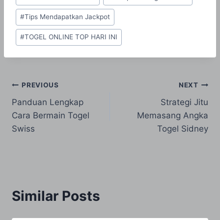
Tags:
#
Tips Mendapatkan Jackpot
#
TOGEL ONLINE TOP HARI INI
Post
PREVIOUS
NEXT
Panduan Lengkap
Strategi Jitu
navigation
Cara Bermain Togel
Memasang Angka
Swiss
Togel Sidney
Similar Posts