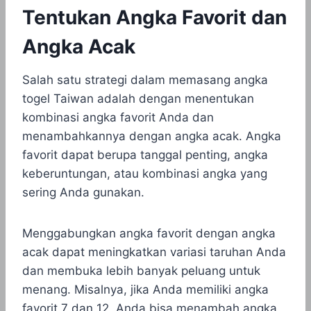
Tentukan Angka Favorit dan
Angka Acak
Salah satu strategi dalam memasang angka
togel Taiwan adalah dengan menentukan
kombinasi angka favorit Anda dan
menambahkannya dengan angka acak. Angka
favorit dapat berupa tanggal penting, angka
keberuntungan, atau kombinasi angka yang
sering Anda gunakan.
Menggabungkan angka favorit dengan angka
acak dapat meningkatkan variasi taruhan Anda
dan membuka lebih banyak peluang untuk
menang. Misalnya, jika Anda memiliki angka
favorit 7 dan 12, Anda bisa menambah angka