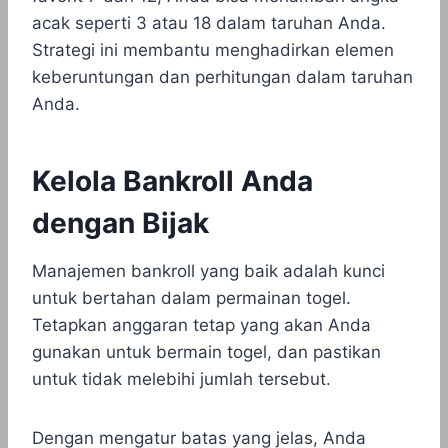
acak seperti 3 atau 18 dalam taruhan Anda.
Strategi ini membantu menghadirkan elemen
keberuntungan dan perhitungan dalam taruhan
Anda.
Kelola Bankroll Anda
dengan Bijak
Manajemen bankroll yang baik adalah kunci
untuk bertahan dalam permainan togel.
Tetapkan anggaran tetap yang akan Anda
gunakan untuk bermain togel, dan pastikan
untuk tidak melebihi jumlah tersebut.
Dengan mengatur batas yang jelas, Anda