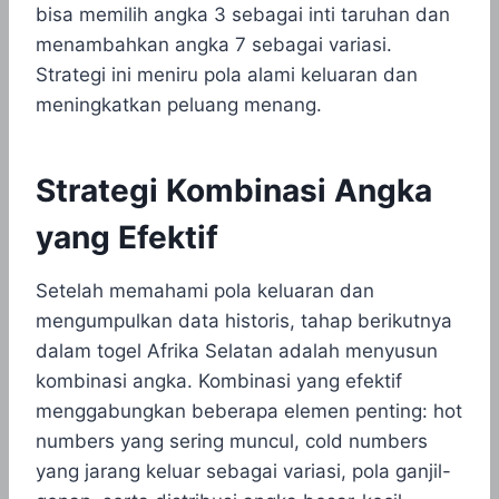
bisa memilih angka 3 sebagai inti taruhan dan
menambahkan angka 7 sebagai variasi.
Strategi ini meniru pola alami keluaran dan
meningkatkan peluang menang.
Strategi Kombinasi Angka
yang Efektif
Setelah memahami pola keluaran dan
mengumpulkan data historis, tahap berikutnya
dalam togel Afrika Selatan adalah menyusun
kombinasi angka. Kombinasi yang efektif
menggabungkan beberapa elemen penting: hot
numbers yang sering muncul, cold numbers
yang jarang keluar sebagai variasi, pola ganjil-