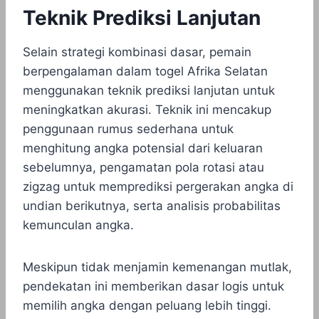
Teknik Prediksi Lanjutan
Selain strategi kombinasi dasar, pemain
berpengalaman dalam togel Afrika Selatan
menggunakan teknik prediksi lanjutan untuk
meningkatkan akurasi. Teknik ini mencakup
penggunaan rumus sederhana untuk
menghitung angka potensial dari keluaran
sebelumnya, pengamatan pola rotasi atau
zigzag untuk memprediksi pergerakan angka di
undian berikutnya, serta analisis probabilitas
kemunculan angka.
Meskipun tidak menjamin kemenangan mutlak,
pendekatan ini memberikan dasar logis untuk
memilih angka dengan peluang lebih tinggi.