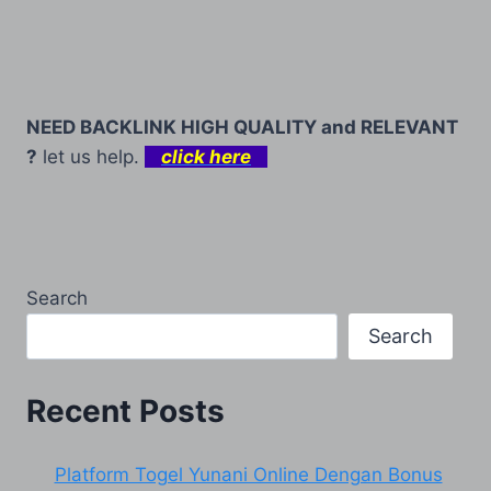
NEED BACKLINK HIGH QUALITY and RELEVANT
?
let us help.
click here
Search
Search
Recent Posts
Platform Togel Yunani Online Dengan Bonus