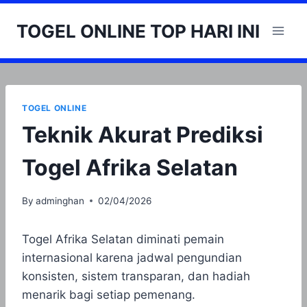
Skip
to
TOGEL ONLINE TOP HARI INI
content
TOGEL ONLINE
Teknik Akurat Prediksi
Togel Afrika Selatan
By
adminghan
02/04/2026
Togel Afrika Selatan diminati pemain
internasional karena jadwal pengundian
konsisten, sistem transparan, dan hadiah
menarik bagi setiap pemenang.