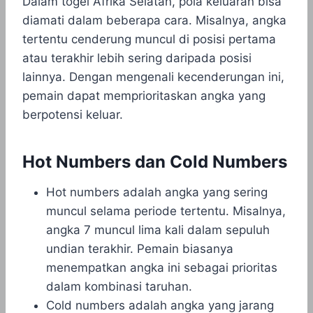
Dalam togel Afrika Selatan, pola keluaran bisa
diamati dalam beberapa cara. Misalnya, angka
tertentu cenderung muncul di posisi pertama
atau terakhir lebih sering daripada posisi
lainnya. Dengan mengenali kecenderungan ini,
pemain dapat memprioritaskan angka yang
berpotensi keluar.
Hot Numbers dan Cold Numbers
Hot numbers adalah angka yang sering
muncul selama periode tertentu. Misalnya,
angka 7 muncul lima kali dalam sepuluh
undian terakhir. Pemain biasanya
menempatkan angka ini sebagai prioritas
dalam kombinasi taruhan.
Cold numbers adalah angka yang jarang