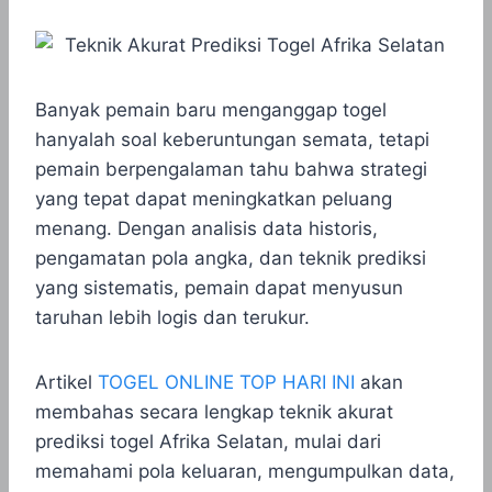
Banyak pemain baru menganggap togel
hanyalah soal keberuntungan semata, tetapi
pemain berpengalaman tahu bahwa strategi
yang tepat dapat meningkatkan peluang
menang. Dengan analisis data historis,
pengamatan pola angka, dan teknik prediksi
yang sistematis, pemain dapat menyusun
taruhan lebih logis dan terukur.
Artikel
TOGEL ONLINE TOP HARI INI
akan
membahas secara lengkap teknik akurat
prediksi togel Afrika Selatan, mulai dari
memahami pola keluaran, mengumpulkan data,