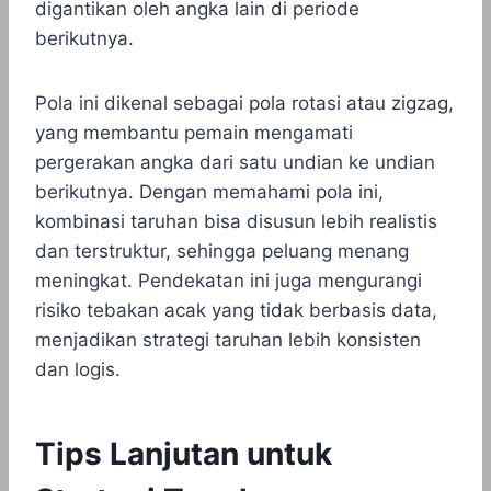
digantikan oleh angka lain di periode
berikutnya.
Pola ini dikenal sebagai pola rotasi atau zigzag,
yang membantu pemain mengamati
pergerakan angka dari satu undian ke undian
berikutnya. Dengan memahami pola ini,
kombinasi taruhan bisa disusun lebih realistis
dan terstruktur, sehingga peluang menang
meningkat. Pendekatan ini juga mengurangi
risiko tebakan acak yang tidak berbasis data,
menjadikan strategi taruhan lebih konsisten
dan logis.
Tips Lanjutan untuk