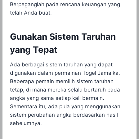
Berpeganglah pada rencana keuangan yang
telah Anda buat.
Gunakan Sistem Taruhan
yang Tepat
Ada berbagai sistem taruhan yang dapat
digunakan dalam permainan Togel Jamaika.
Beberapa pemain memilih sistem taruhan
tetap, di mana mereka selalu bertaruh pada
angka yang sama setiap kali bermain.
Sementara itu, ada pula yang menggunakan
sistem perubahan angka berdasarkan hasil
sebelumnya.