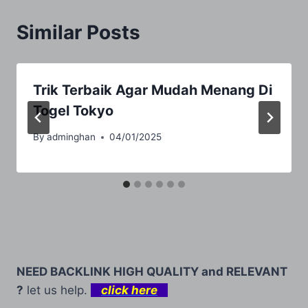
Similar Posts
Trik Terbaik Agar Mudah Menang Di
Togel Tokyo
By
adminghan
04/01/2025
NEED BACKLINK HIGH QUALITY and RELEVANT
?
let us help.
click here