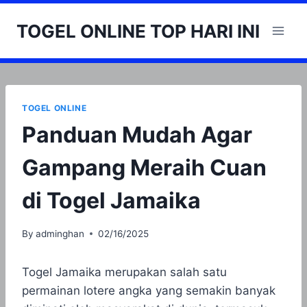
Skip
to
TOGEL ONLINE TOP HARI INI
content
TOGEL ONLINE
Panduan Mudah Agar
Gampang Meraih Cuan
di Togel Jamaika
By
adminghan
02/16/2025
Togel Jamaika merupakan salah satu
permainan lotere angka yang semakin banyak