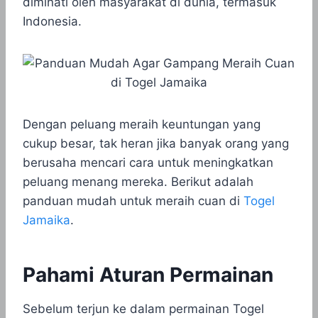
diminati oleh masyarakat di dunia, termasuk
Indonesia.
Dengan peluang meraih keuntungan yang
cukup besar, tak heran jika banyak orang yang
berusaha mencari cara untuk meningkatkan
peluang menang mereka. Berikut adalah
panduan mudah untuk meraih cuan di
Togel
Jamaika
.
Pahami Aturan Permainan
Sebelum terjun ke dalam permainan Togel