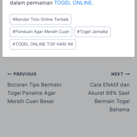
dalam permainan
TOGEL ONLINE
.
Post
#
Bandar Toto Online Terbaik
Tags:
#
Panduan Agar Meraih Cuan
#
Togel Jamaika
#
TOGEL ONLINE TOP HARI INI
Post
PREVIOUS
NEXT
Bocoran Tips Bermain
Cara Efektif dan
navigation
Togel Panama Agar
Akurat 99% Saat
Meraih Cuan Besar
Bermain Togel
Bahama