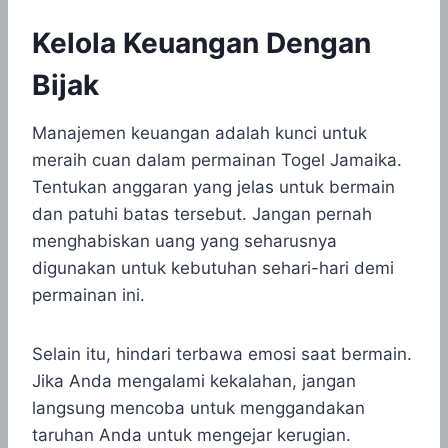
Kelola Keuangan Dengan
Bijak
Manajemen keuangan adalah kunci untuk
meraih cuan dalam permainan Togel Jamaika.
Tentukan anggaran yang jelas untuk bermain
dan patuhi batas tersebut. Jangan pernah
menghabiskan uang yang seharusnya
digunakan untuk kebutuhan sehari-hari demi
permainan ini.
Selain itu, hindari terbawa emosi saat bermain.
Jika Anda mengalami kekalahan, jangan
langsung mencoba untuk menggandakan
taruhan Anda untuk mengejar kerugian.