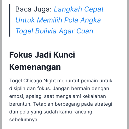
Baca Juga:
Langkah Cepat
Untuk Memilih Pola Angka
Togel Bolivia Agar Cuan
Fokus Jadi Kunci
Kemenangan
Togel Chicago Night menuntut pemain untuk
disiplin dan fokus. Jangan bermain dengan
emosi, apalagi saat mengalami kekalahan
beruntun. Tetaplah berpegang pada strategi
dan pola yang sudah kamu rancang
sebelumnya.