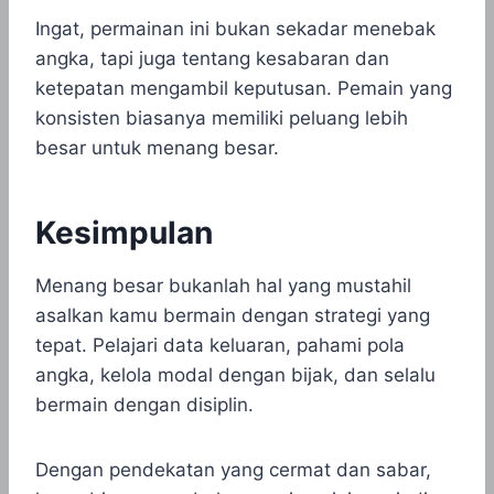
Ingat, permainan ini bukan sekadar menebak
angka, tapi juga tentang kesabaran dan
ketepatan mengambil keputusan. Pemain yang
konsisten biasanya memiliki peluang lebih
besar untuk menang besar.
Kesimpulan
Menang besar bukanlah hal yang mustahil
asalkan kamu bermain dengan strategi yang
tepat. Pelajari data keluaran, pahami pola
angka, kelola modal dengan bijak, dan selalu
bermain dengan disiplin.
Dengan pendekatan yang cermat dan sabar,