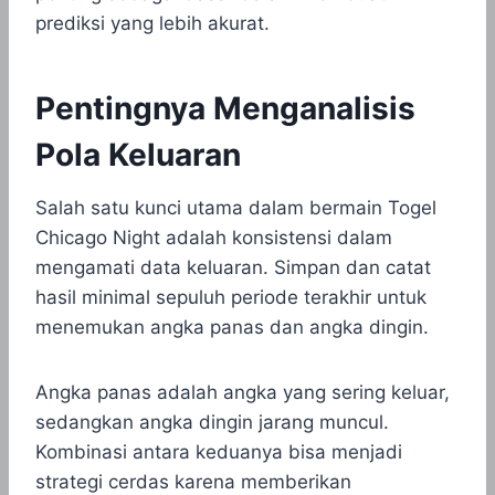
prediksi yang lebih akurat.
Pentingnya Menganalisis
Pola Keluaran
Salah satu kunci utama dalam bermain Togel
Chicago Night adalah konsistensi dalam
mengamati data keluaran. Simpan dan catat
hasil minimal sepuluh periode terakhir untuk
menemukan angka panas dan angka dingin.
Angka panas adalah angka yang sering keluar,
sedangkan angka dingin jarang muncul.
Kombinasi antara keduanya bisa menjadi
strategi cerdas karena memberikan