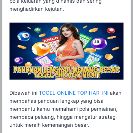
pola keluaran yang dinamis dan sering
menghadirkan kejutan.
Dibawah ini
TOGEL ONLINE TOP HARI INI
akan
membahas panduan lengkap yang bisa
membantu kamu memahami pola permainan,
membaca peluang, hingga mengatur strategi
untuk meraih kemenangan besar.