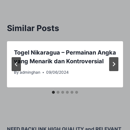
Similar Posts
Togel Nikaragua – Permainan Angka
yang Menarik dan Kontroversial
By
adminghan
09/06/2024
NEED BACKLINK HIGH QUALITY and RELEVANT