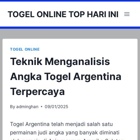
Skip
to
TOGEL ONLINE TOP HARI INI
content
TOGEL ONLINE
Teknik Menganalisis
Angka Togel Argentina
Terpercaya
By
adminghan
09/01/2025
Togel Argentina telah menjadi salah satu
permainan judi angka yang banyak diminati