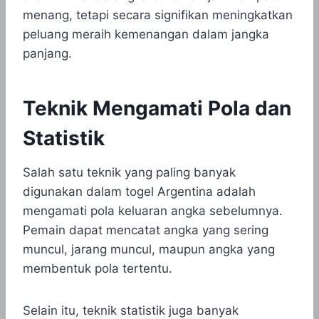
menang, tetapi secara signifikan meningkatkan
peluang meraih kemenangan dalam jangka
panjang.
Teknik Mengamati Pola dan
Statistik
Salah satu teknik yang paling banyak
digunakan dalam togel Argentina adalah
mengamati pola keluaran angka sebelumnya.
Pemain dapat mencatat angka yang sering
muncul, jarang muncul, maupun angka yang
membentuk pola tertentu.
Selain itu, teknik statistik juga banyak