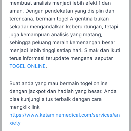
membuat analisis menjadi lebih efektif dan
aman. Dengan pendekatan yang disiplin dan
terencana, bermain togel Argentina bukan
sekadar mengandalkan keberuntungan, tetapi
juga kemampuan analisis yang matang,
sehingga peluang meraih kemenangan besar
menjadi lebih tinggi setiap hari. Simak dan ikuti
terus informasi terupdate mengenai seputar
TOGEL ONLINE
.
Buat anda yang mau bermain togel online
dengan jackpot dan hadiah yang besar. Anda
bisa kunjungi situs terbaik dengan cara
mengklik link
https://www.ketaminemedical.com/services/an
xiety