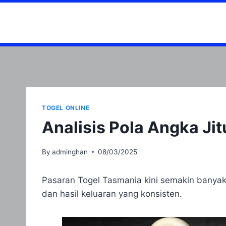
Skip
to
content
TOGEL ONLINE
Analisis Pola Angka Ji
By
adminghan
08/03/2025
Pasaran Togel Tasmania kini semakin banyak d
dan hasil keluaran yang konsisten.