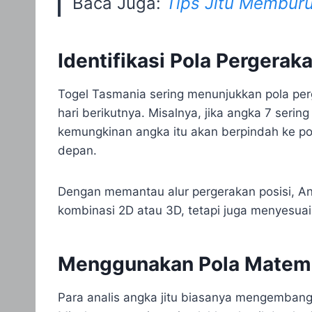
Baca Juga:
Tips Jitu Memburu
Identifikasi Pola Pergerak
Togel Tasmania sering menunjukkan pola perg
hari berikutnya. Misalnya, jika angka 7 serin
kemungkinan angka itu akan berpindah ke po
depan.
Dengan memantau alur pergerakan posisi, A
kombinasi 2D atau 3D, tetapi juga menyesua
Menggunakan Pola Matema
Para analis angka jitu biasanya mengembang