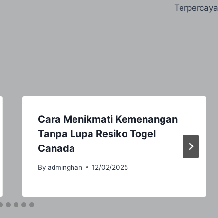
Terpercaya
Cara Menikmati Kemenangan
Tanpa Lupa Resiko Togel
Canada
By
adminghan
12/02/2025