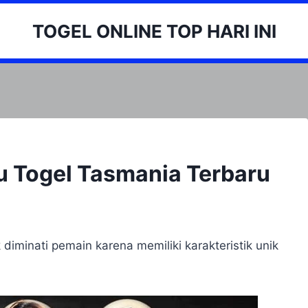
TOGEL ONLINE TOP HARI INI
tu Togel Tasmania Terbaru
iminati pemain karena memiliki karakteristik unik