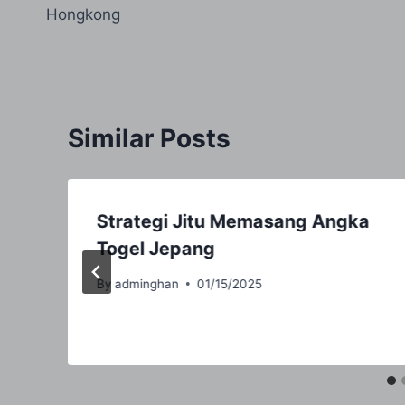
navigation
Hongkong
Similar Posts
Strategi Jitu Memasang Angka
Togel Jepang
By
adminghan
01/15/2025