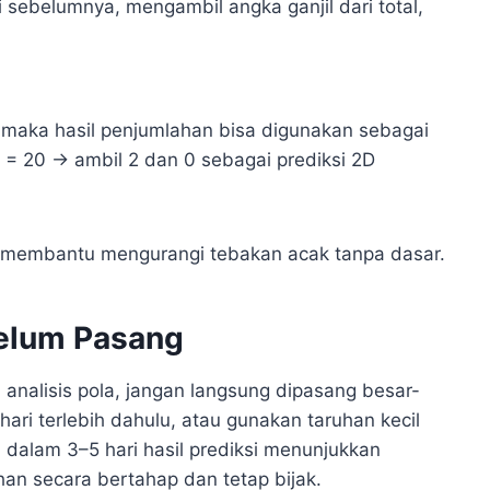
 sebelumnya, mengambil angka ganjil dari total,
 maka hasil penjumlahan bisa digunakan sebagai
9 = 20 → ambil 2 dan 0 sebagai prediksi 2D
at membantu mengurangi tebakan acak tanpa dasar.
belum Pasang
analisis pola, jangan langsung dipasang besar-
ari terlebih dahulu, atau gunakan taruhan kecil
 dalam 3–5 hari hasil prediksi menunjukkan
an secara bertahap dan tetap bijak.