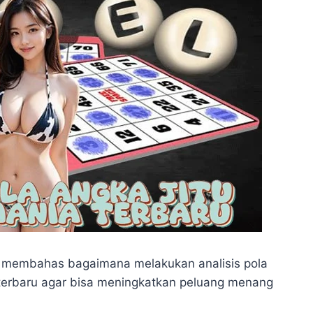
membahas bagaimana melakukan analisis pola
 terbaru agar bisa meningkatkan peluang menang