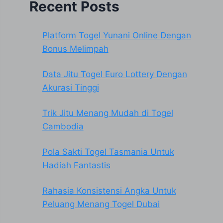
Recent Posts
Platform Togel Yunani Online Dengan
Bonus Melimpah
Data Jitu Togel Euro Lottery Dengan
Akurasi Tinggi
Trik Jitu Menang Mudah di Togel
Cambodia
Pola Sakti Togel Tasmania Untuk
Hadiah Fantastis
Rahasia Konsistensi Angka Untuk
Peluang Menang Togel Dubai