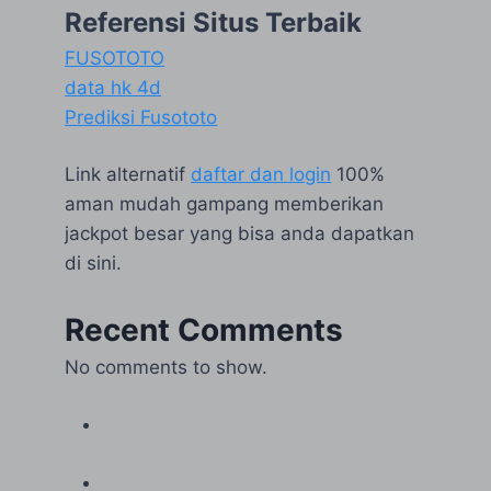
Referensi Situs Terbaik
FUSOTOTO
data hk 4d
Prediksi Fusototo
Link alternatif
daftar dan login
100%
aman mudah gampang memberikan
jackpot besar yang bisa anda dapatkan
di sini.
Recent Comments
No comments to show.