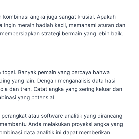
 kombinasi angka juga sangat krusial. Apakah
a ingin meraih hadiah kecil, memahami aturan dan
empersiapkan strategi bermain yang lebih baik.
n togel. Banyak pemain yang percaya bahwa
ing yang lain. Dengan menganalisis data hasil
la dan tren. Catat angka yang sering keluar dan
binasi yang potensial.
perangkat atau software analitik yang dirancang
pat membantu Anda melakukan proyeksi angka yang
ombinasi data analitik ini dapat memberikan