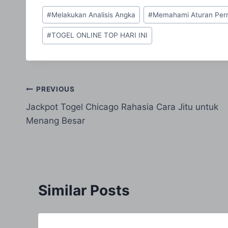
Post
#
Melakukan Analisis Angka
#
Memahami Aturan Per
Tags:
#
TOGEL ONLINE TOP HARI INI
Post
PREVIOUS
Jackpot Togel Chicago Rahasia Cara Jitu untuk
navigation
Menang Besar
Similar Posts