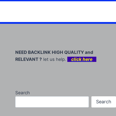
NEED BACKLINK HIGH QUALITY and
RELEVANT ?
let us help.
click here
Search
Search