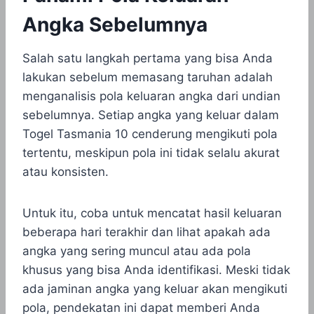
Angka Sebelumnya
Salah satu langkah pertama yang bisa Anda
lakukan sebelum memasang taruhan adalah
menganalisis pola keluaran angka dari undian
sebelumnya. Setiap angka yang keluar dalam
Togel Tasmania 10 cenderung mengikuti pola
tertentu, meskipun pola ini tidak selalu akurat
atau konsisten.
Untuk itu, coba untuk mencatat hasil keluaran
beberapa hari terakhir dan lihat apakah ada
angka yang sering muncul atau ada pola
khusus yang bisa Anda identifikasi. Meski tidak
ada jaminan angka yang keluar akan mengikuti
pola, pendekatan ini dapat memberi Anda