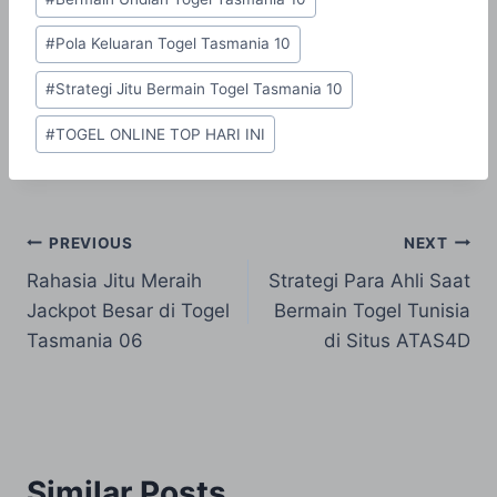
Tags:
#
Pola Keluaran Togel Tasmania 10
#
Strategi Jitu Bermain Togel Tasmania 10
#
TOGEL ONLINE TOP HARI INI
Post
PREVIOUS
NEXT
Rahasia Jitu Meraih
Strategi Para Ahli Saat
navigation
Jackpot Besar di Togel
Bermain Togel Tunisia
Tasmania 06
di Situs ATAS4D
Similar Posts