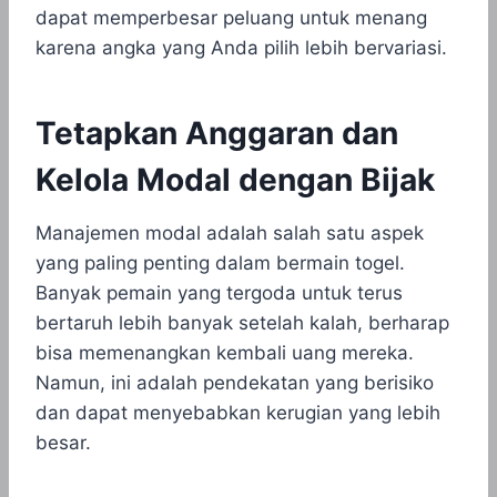
dapat memperbesar peluang untuk menang
karena angka yang Anda pilih lebih bervariasi.
Tetapkan Anggaran dan
Kelola Modal dengan Bijak
Manajemen modal adalah salah satu aspek
yang paling penting dalam bermain togel.
Banyak pemain yang tergoda untuk terus
bertaruh lebih banyak setelah kalah, berharap
bisa memenangkan kembali uang mereka.
Namun, ini adalah pendekatan yang berisiko
dan dapat menyebabkan kerugian yang lebih
besar.