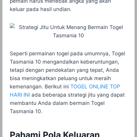
pemain harus menebak angka yang akan
keluar pada hasil undian.
Seperti permainan togel pada umumnya, Togel
Tasmania 10 mengandalkan keberuntungan,
tetapi dengan pendekatan yang tepat, Anda
bisa meningkatkan peluang untuk meraih
kemenangan. Berikut ini
TOGEL ONLINE TOP
HARI INI
ada beberapa strategi jitu yang dapat
membantu Anda dalam bermain Togel
Tasmania 10.
Pahami Pola Keluaran