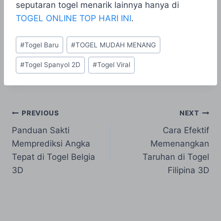
seputaran togel menarik lainnya hanya di
TOGEL ONLINE TOP HARI INI
.
Post
#
Togel Baru
#
TOGEL MUDAH MENANG
Tags:
#
Togel Spanyol 2D
#
Togel Viral
Post
PREVIOUS
NEXT
Panduan Sakti
Cara Efektif
navigation
Memprediksi Angka
Memenangkan
Tepat di Togel Belgia
Taruhan di Togel
3D
Filipina 3D