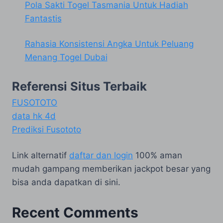
Pola Sakti Togel Tasmania Untuk Hadiah
Fantastis
Rahasia Konsistensi Angka Untuk Peluang
Menang Togel Dubai
Referensi Situs Terbaik
FUSOTOTO
data hk 4d
Prediksi Fusototo
Link alternatif
daftar dan login
100% aman
mudah gampang memberikan jackpot besar yang
bisa anda dapatkan di sini.
Recent Comments