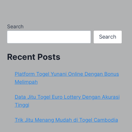
Search
Search
Recent Posts
Platform Togel Yunani Online Dengan Bonus
Melimpah
Data Jitu Togel Euro Lottery Dengan Akurasi
Tinggi
Trik Jitu Menang Mudah di Togel Cambodia