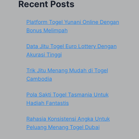
Recent Posts
Platform Togel Yunani Online Dengan
Bonus Melimpah
Data Jitu Togel Euro Lottery Dengan
Akurasi Tinggi
Trik Jitu Menang Mudah di Togel
Cambodia
Pola Sakti Togel Tasmania Untuk
Hadiah Fantastis
Rahasia Konsistensi Angka Untuk
Peluang Menang Togel Dubai