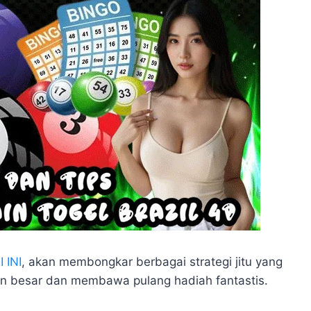
 INI
, akan membongkar berbagai strategi jitu yang
n besar dan membawa pulang hadiah fantastis.