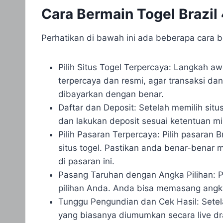
Cara Bermain Togel Brazil
Perhatikan di bawah ini ada beberapa cara be
Pilih Situs Togel Terpercaya: Langkah aw
terpercaya dan resmi, agar transaksi d
dibayarkan dengan benar.
Daftar dan Deposit: Setelah memilih situ
dan lakukan deposit sesuai ketentuan m
Pilih Pasaran Terpercaya: Pilih pasaran B
situs togel. Pastikan anda benar-benar
di pasaran ini.
Pasang Taruhan dengan Angka Pilihan: P
pilihan Anda. Anda bisa memasang angka f
Tunggu Pengundian dan Cek Hasil: Setel
yang biasanya diumumkan secara live dr