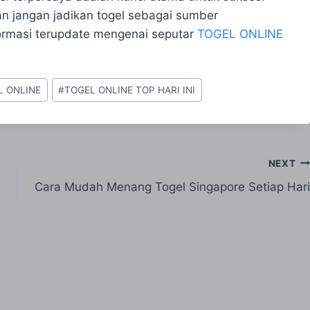
n jangan jadikan togel sebagai sumber
formasi terupdate mengenai seputar
TOGEL ONLINE
L ONLINE
#
TOGEL ONLINE TOP HARI INI
NEXT
Cara Mudah Menang Togel Singapore Setiap Hari