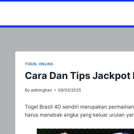
Skip
to
content
TOGEL ONLINE
Cara Dan Tips Jackpot 
By
adminghan
06/05/2025
Togel Brazil 4D sendiri merupakan permaina
harus menebak angka yang keluar urutan yan