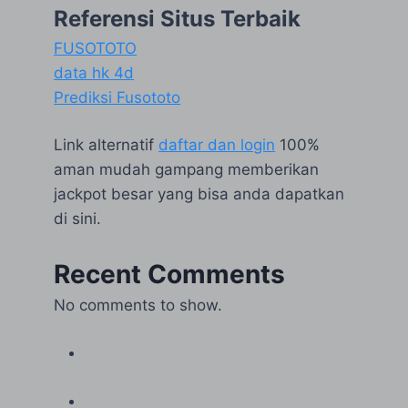
Referensi Situs Terbaik
FUSOTOTO
data hk 4d
Prediksi Fusototo
Link alternatif
daftar dan login
100%
aman mudah gampang memberikan
jackpot besar yang bisa anda dapatkan
di sini.
Recent Comments
No comments to show.