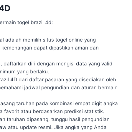
 4D
rmain togel brazil 4d:
al adalah memilih situs togel online yang
an kemenangan dapat dipastikan aman dan
s, daftarkan diri dengan mengisi data yang valid
inimum yang berlaku.
razil 4D dari daftar pasaran yang disediakan oleh
 memahami jadwal pengundian dan aturan bermain
asang taruhan pada kombinasi empat digit angka
avorit atau berdasarkan prediksi statistik.
ah taruhan dipasang, tunggu hasil pengundian
aw atau update resmi. Jika angka yang Anda