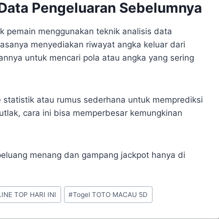
 Data Pengeluaran Sebelumnya
 pemain menggunakan teknik analisis data
asanya menyediakan riwayat angka keluar dari
nnya untuk mencari pola atau angka yang sering
tatistik atau rumus sederhana untuk memprediksi
tlak, cara ini bisa memperbesar kemungkinan
 peluang menang dan gampang jackpot hanya di
INE TOP HARI INI
#
Togel TOTO MACAU 5D