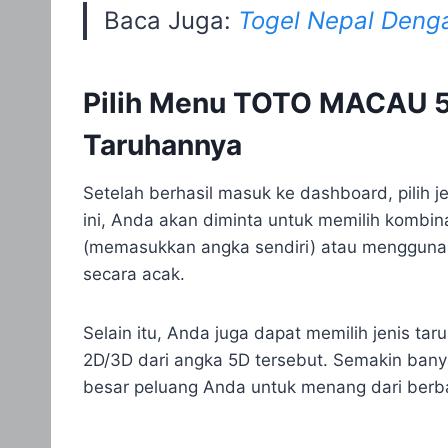
Baca Juga:
Togel Nepal Deng
Pilih Menu TOTO MACAU 5
Taruhannya
Setelah berhasil masuk ke dashboard, pili
ini, Anda akan diminta untuk memilih kombin
(memasukkan angka sendiri) atau menggunaka
secara acak.
Selain itu, Anda juga dapat memilih jenis taru
2D/3D dari angka 5D tersebut. Semakin bany
besar peluang Anda untuk menang dari berba