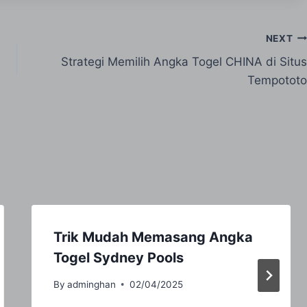
NEXT
Strategi Memilih Angka Togel CHINA di Situs
Tempototo
Trik Mudah Memasang Angka
Togel Sydney Pools
By
adminghan
02/04/2025