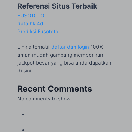
Referensi Situs Terbaik
FUSOTOTO
data hk 4d
Prediksi Fusototo
Link alternatif
daftar dan login
100%
aman mudah gampang memberikan
jackpot besar yang bisa anda dapatkan
di sini.
Recent Comments
No comments to show.