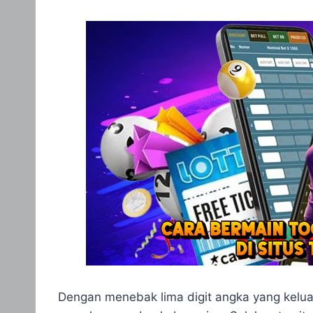
Dengan menebak lima digit angka yang kelua