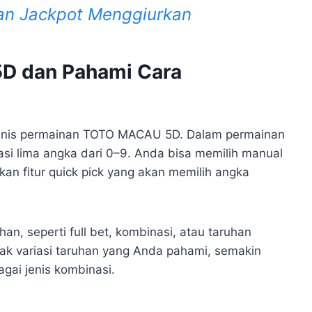
an Jackpot Menggiurkan
D dan Pahami Cara
h jenis permainan TOTO MACAU 5D. Dalam permainan
asi lima angka dari 0–9. Anda bisa memilih manual
n fitur quick pick yang akan memilih angka
han, seperti full bet, kombinasi, atau taruhan
ak variasi taruhan yang Anda pahami, semakin
gai jenis kombinasi.