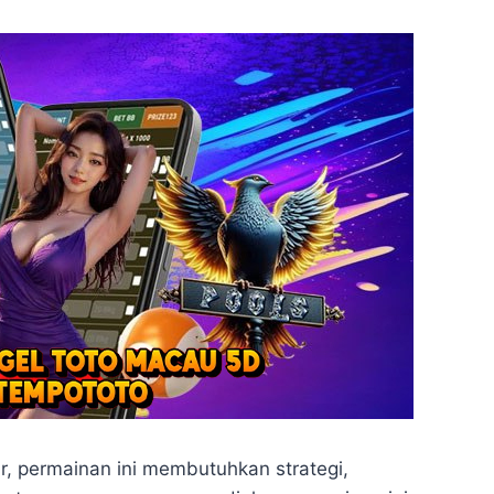
r, permainan ini membutuhkan strategi,