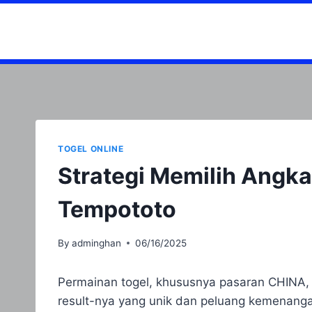
Skip
to
content
TOGEL ONLINE
Strategi Memilih Angka
Tempototo
By
adminghan
06/16/2025
Permainan togel, khususnya pasaran CHINA, 
result-nya yang unik dan peluang kemenang