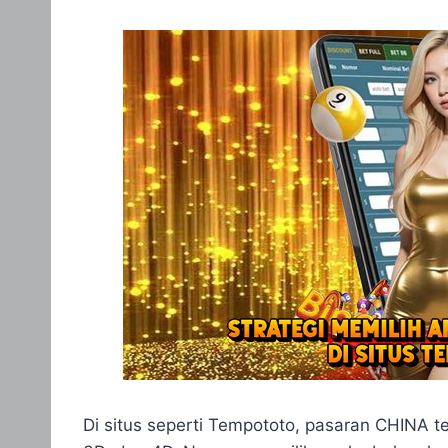
Di situs seperti Tempototo, pasaran CHINA t