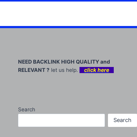
NEED BACKLINK HIGH QUALITY and
RELEVANT ?
let us help.
click here
Search
Search