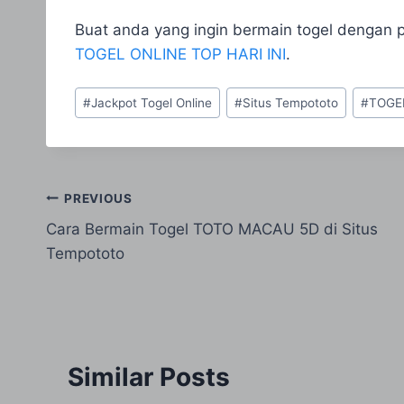
Buat anda yang ingin bermain togel dengan
TOGEL ONLINE TOP HARI INI
.
Post
#
Jackpot Togel Online
#
Situs Tempototo
#
TOGE
Tags:
Post
PREVIOUS
Cara Bermain Togel TOTO MACAU 5D di Situs
navigation
Tempototo
Similar Posts