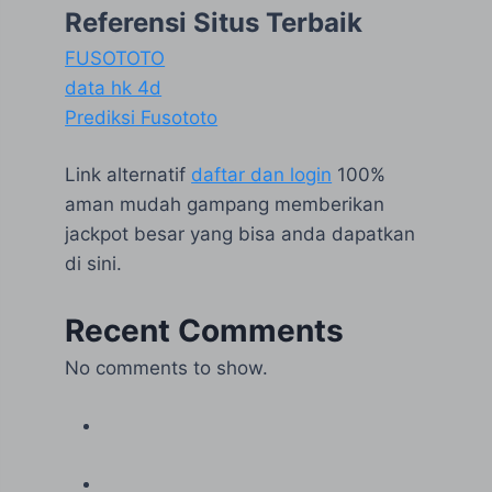
Referensi Situs Terbaik
FUSOTOTO
data hk 4d
Prediksi Fusototo
Link alternatif
daftar dan login
100%
aman mudah gampang memberikan
jackpot besar yang bisa anda dapatkan
di sini.
Recent Comments
No comments to show.