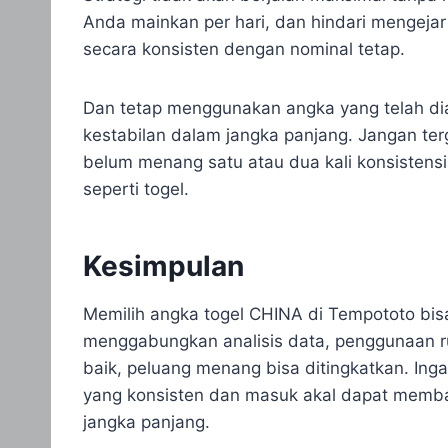
Anda mainkan per hari, dan hindari mengejar
secara konsisten dengan nominal tetap.
Dan tetap menggunakan angka yang telah dia
kestabilan dalam jangka panjang. Jangan te
belum menang satu atau dua kali konsistensi
seperti togel.
Kesimpulan
Memilih angka togel CHINA di Tempototo bis
menggabungkan analisis data, penggunaan 
baik, peluang menang bisa ditingkatkan. Inga
yang konsisten dan masuk akal dapat memba
jangka panjang.