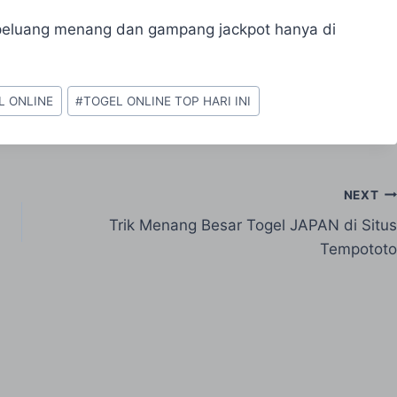
 peluang menang dan gampang jackpot hanya di
L ONLINE
#
TOGEL ONLINE TOP HARI INI
NEXT
Trik Menang Besar Togel JAPAN di Situs
Tempototo