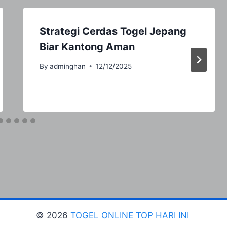
Strategi Cerdas Togel Jepang
Biar Kantong Aman
By
adminghan
12/12/2025
© 2026
TOGEL ONLINE TOP HARI INI