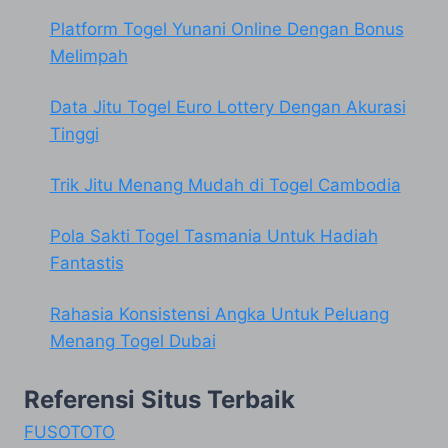
Platform Togel Yunani Online Dengan Bonus
Melimpah
Data Jitu Togel Euro Lottery Dengan Akurasi
Tinggi
Trik Jitu Menang Mudah di Togel Cambodia
Pola Sakti Togel Tasmania Untuk Hadiah
Fantastis
Rahasia Konsistensi Angka Untuk Peluang
Menang Togel Dubai
Referensi Situs Terbaik
FUSOTOTO