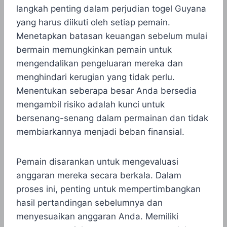
langkah penting dalam perjudian togel Guyana
yang harus diikuti oleh setiap pemain.
Menetapkan batasan keuangan sebelum mulai
bermain memungkinkan pemain untuk
mengendalikan pengeluaran mereka dan
menghindari kerugian yang tidak perlu.
Menentukan seberapa besar Anda bersedia
mengambil risiko adalah kunci untuk
bersenang-senang dalam permainan dan tidak
membiarkannya menjadi beban finansial.
Pemain disarankan untuk mengevaluasi
anggaran mereka secara berkala. Dalam
proses ini, penting untuk mempertimbangkan
hasil pertandingan sebelumnya dan
menyesuaikan anggaran Anda. Memiliki