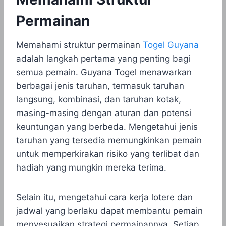
Permainan
Memahami struktur permainan
Togel Guyana
adalah langkah pertama yang penting bagi
semua pemain. Guyana Togel menawarkan
berbagai jenis taruhan, termasuk taruhan
langsung, kombinasi, dan taruhan kotak,
masing-masing dengan aturan dan potensi
keuntungan yang berbeda. Mengetahui jenis
taruhan yang tersedia memungkinkan pemain
untuk memperkirakan risiko yang terlibat dan
hadiah yang mungkin mereka terima.
Selain itu, mengetahui cara kerja lotere dan
jadwal yang berlaku dapat membantu pemain
menyesuaikan strategi permainannya. Setiap