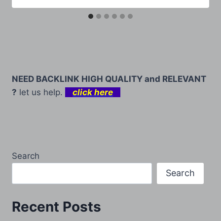
NEED BACKLINK HIGH QUALITY and RELEVANT
?
let us help.
click here
Search
Search
Recent Posts