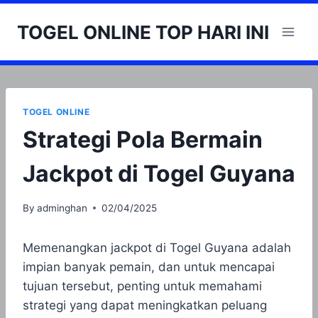
Skip
to
TOGEL ONLINE TOP HARI INI
content
TOGEL ONLINE
Strategi Pola Bermain
Jackpot di Togel Guyana
By
adminghan
02/04/2025
Memenangkan jackpot di Togel Guyana adalah
impian banyak pemain, dan untuk mencapai
tujuan tersebut, penting untuk memahami
strategi yang dapat meningkatkan peluang