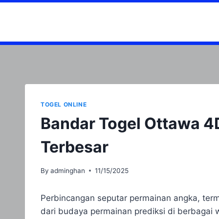
Skip
to
content
TOGEL ONLINE
Bandar Togel Ottawa 4
Terbesar
By
adminghan
11/15/2025
Perbincangan seputar permainan angka, ter
dari budaya permainan prediksi di berbagai w