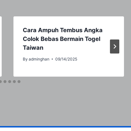
Cara Ampuh Tembus Angka
Colok Bebas Bermain Togel
Taiwan
By
adminghan
09/14/2025