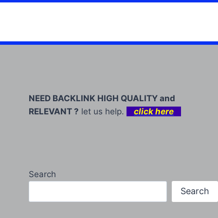
NEED BACKLINK HIGH QUALITY and
RELEVANT ?
let us help.
click here
Search
Search