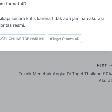
am format 4D.
ikapi secara kritis karena tidak ada jaminan akurasi
toritas resmi.
OGEL ONLINE TOP HARI INI
#
Togel Ottawa 4D
NEXT
D
Teknik Menebak Angka Di Togel Thailand 90%
Akurat