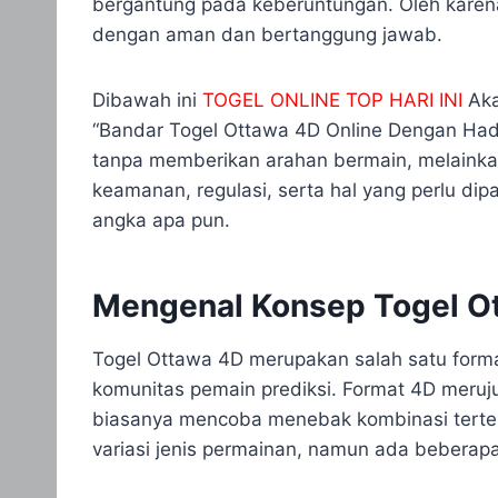
bergantung pada keberuntungan. Oleh karen
dengan aman dan bertanggung jawab.
Dibawah ini
TOGEL ONLINE TOP HARI INI
Aka
“Bandar Togel Ottawa 4D Online Dengan Hadia
tanpa memberikan arahan bermain, melainkan
keamanan, regulasi, serta hal yang perlu dipa
angka apa pun.
Mengenal Konsep Togel O
Togel Ottawa 4D merupakan salah satu form
komunitas pemain prediksi. Format 4D meruj
biasanya mencoba menebak kombinasi terten
variasi jenis permainan, namun ada beberapa