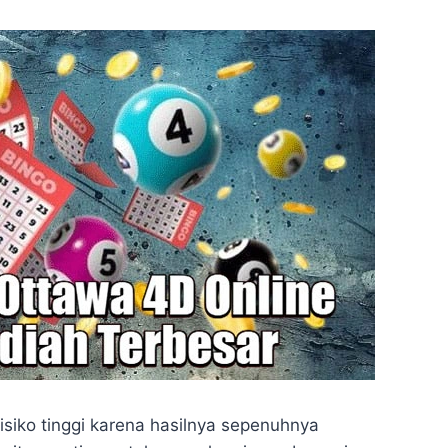
siko tinggi karena hasilnya sepenuhnya