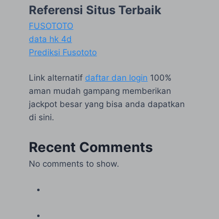
Referensi Situs Terbaik
FUSOTOTO
data hk 4d
Prediksi Fusototo
Link alternatif
daftar dan login
100%
aman mudah gampang memberikan
jackpot besar yang bisa anda dapatkan
di sini.
Recent Comments
No comments to show.