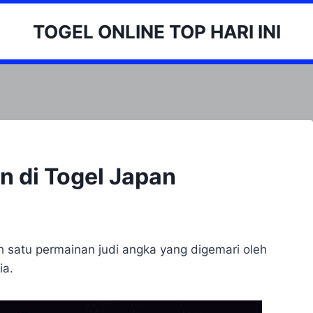
TOGEL ONLINE TOP HARI INI
n di Togel Japan
h satu permainan judi angka yang digemari oleh
ia.