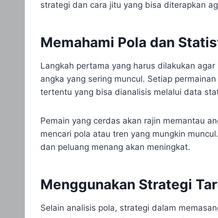
strategi dan cara jitu yang bisa diterapkan 
Memahami Pola dan Statis
Langkah pertama yang harus dilakukan agar
angka yang sering muncul. Setiap permainan 
tertentu yang bisa dianalisis melalui data stat
Pemain yang cerdas akan rajin memantau an
mencari pola atau tren yang mungkin muncul. 
dan peluang menang akan meningkat.
Menggunakan Strategi Tar
Selain analisis pola, strategi dalam memasa