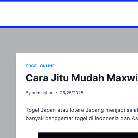
Skip
to
content
TOGEL ONLINE
Cara Jitu Mudah Maxwi
By
adminghan
06/25/2025
Togel Japan atau lotere Jepang menjadi sala
banyak penggemar togel di Indonesia dan As