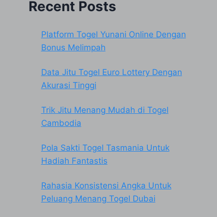
Recent Posts
Platform Togel Yunani Online Dengan
Bonus Melimpah
Data Jitu Togel Euro Lottery Dengan
Akurasi Tinggi
Trik Jitu Menang Mudah di Togel
Cambodia
Pola Sakti Togel Tasmania Untuk
Hadiah Fantastis
Rahasia Konsistensi Angka Untuk
Peluang Menang Togel Dubai