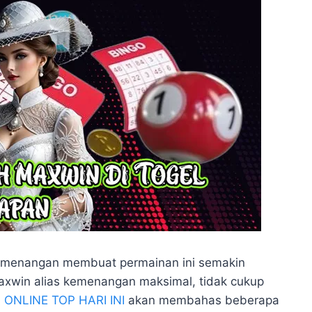
kemenangan membuat permainan ini semakin
axwin alias kemenangan maksimal, tidak cukup
 ONLINE TOP HARI INI
akan membahas beberapa