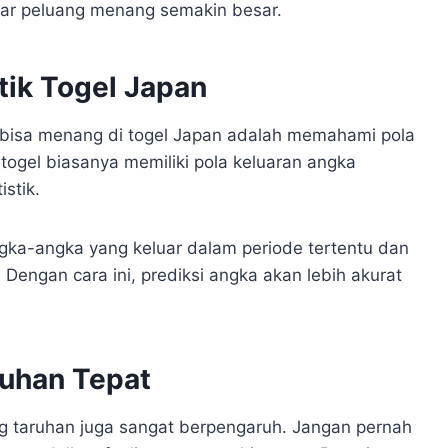
agar peluang menang semakin besar.
tik Togel Japan
 bisa menang di togel Japan adalah memahami pola
togel biasanya memiliki pola keluaran angka
istik.
gka-angka yang keluar dalam periode tertentu dan
Dengan cara ini, prediksi angka akan lebih akurat
uhan Tepat
ng taruhan juga sangat berpengaruh. Jangan pernah