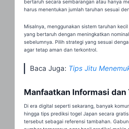
bertaruh secara sembarangan atau hanya me
harus menentukan jumlah taruhan sesuai de
Misalnya, menggunakan sistem taruhan kecil 
yang bertaruh dengan meningkatkan nominal 
sebelumnya. Pilih strategi yang sesuai den
agar tetap aman dan terkontrol.
Baca Juga:
Tips Jitu Menemuk
Manfaatkan Informasi dan 
Di era digital seperti sekarang, banyak komu
hingga tips prediksi togel Japan secara gr
tersebut sebagai referensi tambahan. Gabung