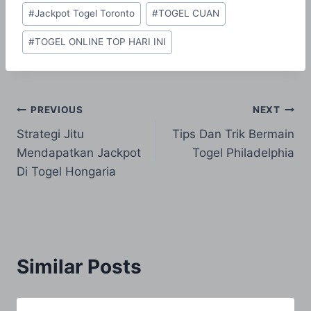
#
Jackpot Togel Toronto
#
TOGEL CUAN
#
TOGEL ONLINE TOP HARI INI
Post
PREVIOUS
NEXT
Strategi Jitu
Tips Dan Trik Bermain
navigation
Mendapatkan Jackpot
Togel Philadelphia
Di Togel Hongaria
Similar Posts