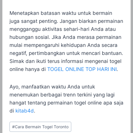
Menetapkan batasan waktu untuk bermain
juga sangat penting. Jangan biarkan permainan
mengganggu aktivitas sehari-hari Anda atau
hubungan sosial. Jika Anda merasa permainan
mulai mempengaruhi kehidupan Anda secara
negatif, pertimbangkan untuk mencari bantuan.
Simak dan ikuti terus informasi mengenai togel
online hanya di
TOGEL ONLINE TOP HARI INI
.
Ayo, manfaatkan waktu Anda untuk
menemukan berbagai trenn terkini yang lagi
hangat tentang permainan togel online apa saja
di
kitab4d
.
Post
#
Cara Bermain Togel Toronto
Tags: