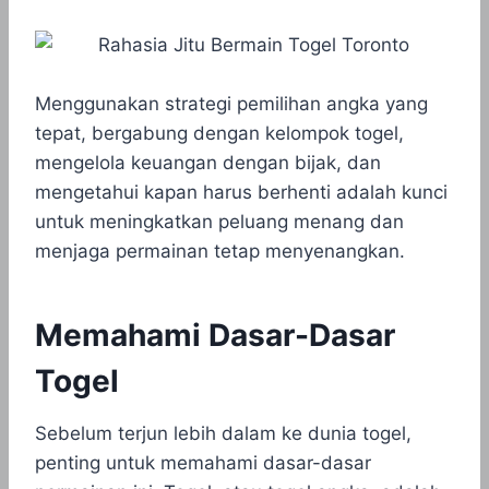
Menggunakan strategi pemilihan angka yang
tepat, bergabung dengan kelompok togel,
mengelola keuangan dengan bijak, dan
mengetahui kapan harus berhenti adalah kunci
untuk meningkatkan peluang menang dan
menjaga permainan tetap menyenangkan.
Memahami Dasar-Dasar
Togel
Sebelum terjun lebih dalam ke dunia togel,
penting untuk memahami dasar-dasar