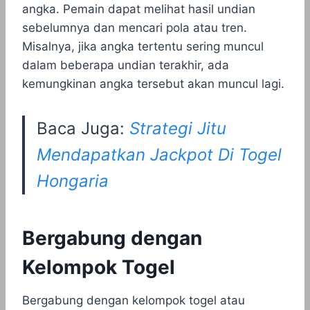
angka. Pemain dapat melihat hasil undian
sebelumnya dan mencari pola atau tren.
Misalnya, jika angka tertentu sering muncul
dalam beberapa undian terakhir, ada
kemungkinan angka tersebut akan muncul lagi.
Baca Juga:
Strategi Jitu
Mendapatkan Jackpot Di Togel
Hongaria
Bergabung dengan
Kelompok Togel
Bergabung dengan kelompok togel atau