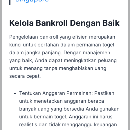
Kelola Bankroll Dengan Baik
Pengelolaan bankroll yang efisien merupakan
kunci untuk bertahan dalam permainan togel
dalam jangka panjang. Dengan manajemen
yang baik, Anda dapat meningkatkan peluang
untuk menang tanpa menghabiskan uang
secara cepat.
Tentukan Anggaran Permainan: Pastikan
untuk menetapkan anggaran berapa
banyak uang yang bersedia Anda gunakan
untuk bermain togel. Anggaran ini harus
realistis dan tidak mengganggu keuangan