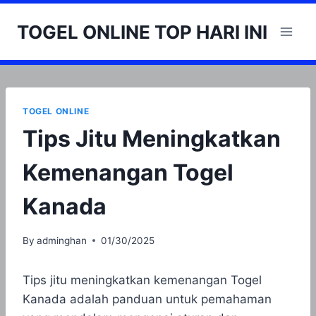
Skip
to
TOGEL ONLINE TOP HARI INI
content
TOGEL ONLINE
Tips Jitu Meningkatkan
Kemenangan Togel
Kanada
By
adminghan
01/30/2025
​Tips jitu meningkatkan kemenangan Togel
Kanada adalah panduan untuk pemahaman