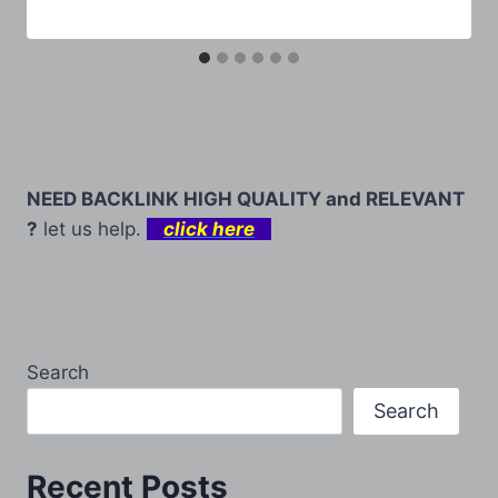
NEED BACKLINK HIGH QUALITY and RELEVANT
?
let us help.
click here
Search
Search
Recent Posts