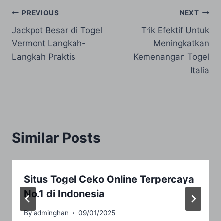
Post
PREVIOUS
NEXT
Jackpot Besar di Togel
Trik Efektif Untuk
navigation
Vermont Langkah-
Meningkatkan
Langkah Praktis
Kemenangan Togel
Italia
Similar Posts
Situs Togel Ceko Online Terpercaya
No.1 di Indonesia
By
adminghan
09/01/2025