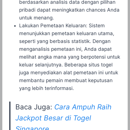
berdasarkan analisis data dengan pilihan
pribadi dapat meningkatkan chances Anda
untuk menang.
Lakukan Pemetaan Keluaran: Sistem
menunjukkan pemetaan keluaran utama,
seperti yang berbasis statistik. Dengan
menganalisis pemetaan ini, Anda dapat
melihat angka mana yang berpotensi untuk
keluar selanjutnya. Beberapa situs togel
juga menyediakan alat pemetaan ini untuk
membantu pemain membuat keputusan
yang lebih terinformasi.
Baca Juga:
Cara Ampuh Raih
Jackpot Besar di Togel
Singapore