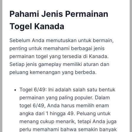
Pahami Jenis Permainan
Togel Kanada
Sebelum Anda memutuskan untuk bermain,
penting untuk memahami berbagai jenis
permainan togel yang tersedia di Kanada.
Setiap jenis gameplay memiliki aturan dan
peluang kemenangan yang berbeda.
Togel 6/49: Ini adalah salah satu bentuk
permainan yang paling populer. Dalam
togel 6/49, Anda harus memilih enam
angka dari 1 hingga 49. Peluang untuk
menang cukup menarik, tetapi Anda juga
perlu memahami bahwa semakin banyak