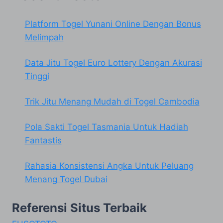
Platform Togel Yunani Online Dengan Bonus
Melimpah
Data Jitu Togel Euro Lottery Dengan Akurasi
Tinggi
Trik Jitu Menang Mudah di Togel Cambodia
Pola Sakti Togel Tasmania Untuk Hadiah
Fantastis
Rahasia Konsistensi Angka Untuk Peluang
Menang Togel Dubai
Referensi Situs Terbaik