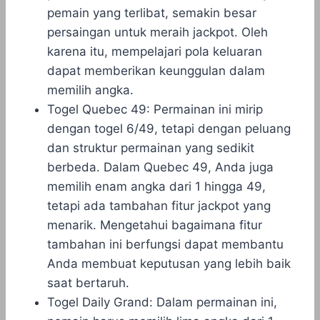
pemain yang terlibat, semakin besar
persaingan untuk meraih jackpot. Oleh
karena itu, mempelajari pola keluaran
dapat memberikan keunggulan dalam
memilih angka.
Togel Quebec 49: Permainan ini mirip
dengan togel 6/49, tetapi dengan peluang
dan struktur permainan yang sedikit
berbeda. Dalam Quebec 49, Anda juga
memilih enam angka dari 1 hingga 49,
tetapi ada tambahan fitur jackpot yang
menarik. Mengetahui bagaimana fitur
tambahan ini berfungsi dapat membantu
Anda membuat keputusan yang lebih baik
saat bertaruh.
Togel Daily Grand: Dalam permainan ini,