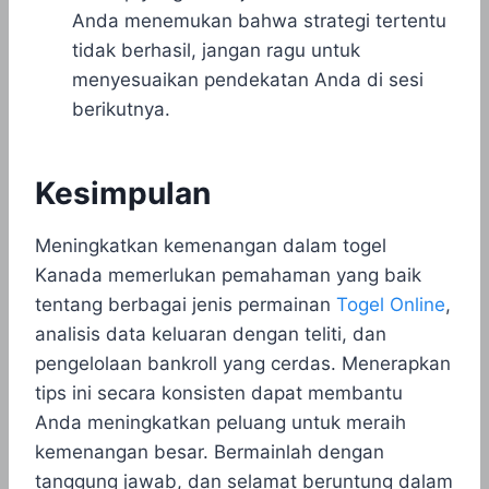
Anda menemukan bahwa strategi tertentu
tidak berhasil, jangan ragu untuk
menyesuaikan pendekatan Anda di sesi
berikutnya.
Kesimpulan
​Meningkatkan kemenangan dalam togel
Kanada memerlukan pemahaman yang baik
tentang berbagai jenis permainan
Togel Online
,
analisis data keluaran dengan teliti, dan
pengelolaan bankroll yang cerdas.​ Menerapkan
tips ini secara konsisten dapat membantu
Anda meningkatkan peluang untuk meraih
kemenangan besar. Bermainlah dengan
tanggung jawab, dan selamat beruntung dalam