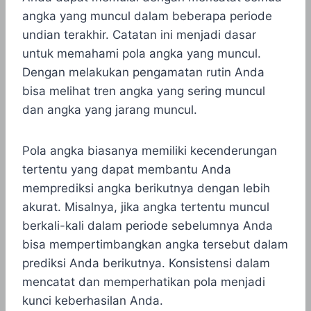
angka yang muncul dalam beberapa periode
undian terakhir. Catatan ini menjadi dasar
untuk memahami pola angka yang muncul.
Dengan melakukan pengamatan rutin Anda
bisa melihat tren angka yang sering muncul
dan angka yang jarang muncul.
Pola angka biasanya memiliki kecenderungan
tertentu yang dapat membantu Anda
memprediksi angka berikutnya dengan lebih
akurat. Misalnya, jika angka tertentu muncul
berkali-kali dalam periode sebelumnya Anda
bisa mempertimbangkan angka tersebut dalam
prediksi Anda berikutnya. Konsistensi dalam
mencatat dan memperhatikan pola menjadi
kunci keberhasilan Anda.