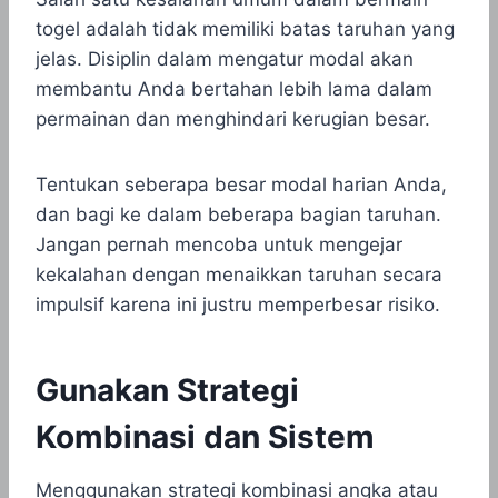
togel adalah tidak memiliki batas taruhan yang
jelas. Disiplin dalam mengatur modal akan
membantu Anda bertahan lebih lama dalam
permainan dan menghindari kerugian besar.
Tentukan seberapa besar modal harian Anda,
dan bagi ke dalam beberapa bagian taruhan.
Jangan pernah mencoba untuk mengejar
kekalahan dengan menaikkan taruhan secara
impulsif karena ini justru memperbesar risiko.
Gunakan Strategi
Kombinasi dan Sistem
Menggunakan strategi kombinasi angka atau