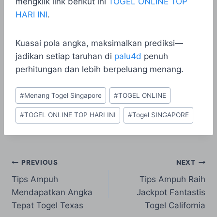
mengklik link berikut ini
TOGEL ONLINE TOP
HARI INI
.
Kuasai pola angka, maksimalkan prediksi—
jadikan setiap taruhan di
palu4d
penuh
perhitungan dan lebih berpeluang menang.
Post
#
Menang Togel Singapore
#
TOGEL ONLINE
Tags:
#
TOGEL ONLINE TOP HARI INI
#
Togel SINGAPORE
Post
PREVIOUS
NEXT
Tips Ampuh
Tips Ampuh Raih
navigation
Mendapatkan Angka
Jackpot Fantastis
Tepat Togel Texas
Togel California