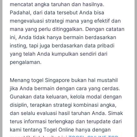
mencatat angka taruhan dan hasilnya.
Padahal, dari data tersebut Anda bisa
mengevaluasi strategi mana yang efektif dan
mana yang perlu ditinggalkan. Dengan catatan
ini, Anda tidak hanya bermain berdasarkan
insting, tapi juga berdasarkan data pribadi
yang telah Anda kumpulkan sendiri dari
pengalaman.
Menang togel Singapore bukan hal mustahil
jika Anda bermain dengan cara yang cerdas.
Gunakan data keluaran, kelola modal dengan
disiplin, terapkan strategi kombinasi angka,
dan selalu evaluasi hasil taruhan Anda. Simak
terus informasi terlengkap dan terupdate dari
kami tentang Togel Online hanya dengan