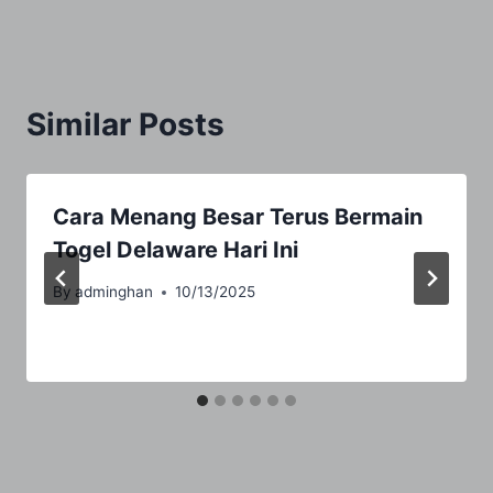
Similar Posts
Cara Menang Besar Terus Bermain
Togel Delaware Hari Ini
By
adminghan
10/13/2025