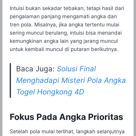
Intuisi bukan sekadar tebakan, tetapi hasil dari
pengalaman panjang mengamati angka dan
tren pola. Misalnya, jika angka tertentu mulai
sering muncul berulang, intuisi bisa menandai
kemungkinan angka lain yang jarang muncul
untuk kembali muncul di putaran berikutnya.
Baca Juga:
Solusi Final
Menghadapi Misteri Pola Angka
Togel Hongkong 4D
Fokus Pada Angka Prioritas
Setelah pola mulai terlihat, langkah selanjutnya