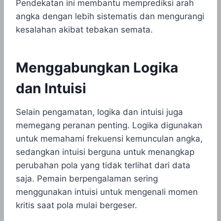
Pendekatan ini membantu memprediksi arah
angka dengan lebih sistematis dan mengurangi
kesalahan akibat tebakan semata.
Menggabungkan Logika
dan Intuisi
Selain pengamatan, logika dan intuisi juga
memegang peranan penting. Logika digunakan
untuk memahami frekuensi kemunculan angka,
sedangkan intuisi berguna untuk menangkap
perubahan pola yang tidak terlihat dari data
saja. Pemain berpengalaman sering
menggunakan intuisi untuk mengenali momen
kritis saat pola mulai bergeser.