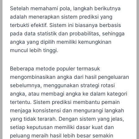
Setelah memahami pola, langkah berikutnya
adalah menerapkan sistem prediksi yang
terbukti efektif. Sistem ini biasanya berbasis
pada data statistik dan probabilitas, sehingga
angka yang dipilih memiliki kemungkinan
muncul lebih tinggi.
Beberapa metode populer termasuk
mengombinasikan angka dari hasil pengeluaran
sebelumnya, menggunakan strategi rotasi
angka, atau membagi angka ke dalam kategori
tertentu. Sistem prediksi membantu pemain
menjaga konsistensi dan mengurangi langkah
yang tidak terarah. Dengan sistem yang jelas,
setiap keputusan memiliki dasar kuat dan
peluang meraih hasil lebih besar semakin