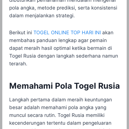
pola angka, metode prediksi, serta konsistensi
dalam menjalankan strategi.
Berikut ini
TOGEL ONLINE TOP HARI INI
akan
membahas panduan lengkap agar pemain
dapat meraih hasil optimal ketika bermain di
Togel Rusia dengan langkah sederhana namun
terarah.
Memahami Pola Togel Rusia
Langkah pertama dalam meraih keuntungan
besar adalah memahami pola angka yang
muncul secara rutin. Togel Rusia memiliki
kecenderungan tertentu dalam pengeluaran