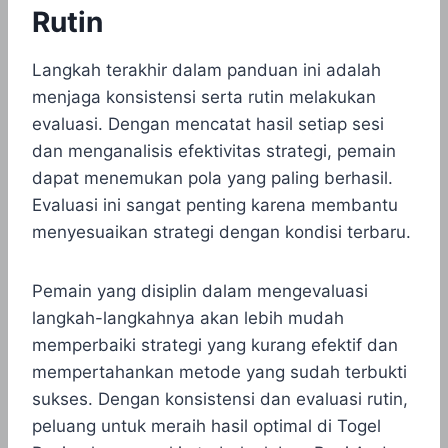
Rutin
Langkah terakhir dalam panduan ini adalah
menjaga konsistensi serta rutin melakukan
evaluasi. Dengan mencatat hasil setiap sesi
dan menganalisis efektivitas strategi, pemain
dapat menemukan pola yang paling berhasil.
Evaluasi ini sangat penting karena membantu
menyesuaikan strategi dengan kondisi terbaru.
Pemain yang disiplin dalam mengevaluasi
langkah-langkahnya akan lebih mudah
memperbaiki strategi yang kurang efektif dan
mempertahankan metode yang sudah terbukti
sukses. Dengan konsistensi dan evaluasi rutin,
peluang untuk meraih hasil optimal di Togel