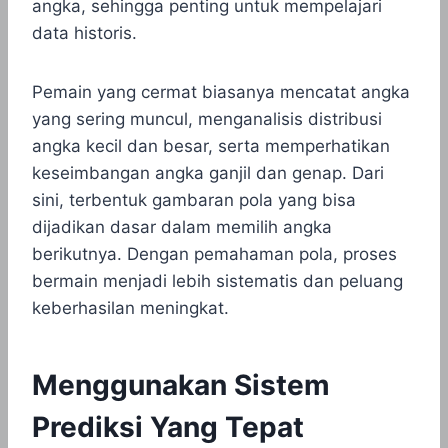
angka, sehingga penting untuk mempelajari
data historis.
Pemain yang cermat biasanya mencatat angka
yang sering muncul, menganalisis distribusi
angka kecil dan besar, serta memperhatikan
keseimbangan angka ganjil dan genap. Dari
sini, terbentuk gambaran pola yang bisa
dijadikan dasar dalam memilih angka
berikutnya. Dengan pemahaman pola, proses
bermain menjadi lebih sistematis dan peluang
keberhasilan meningkat.
Menggunakan Sistem
Prediksi Yang Tepat