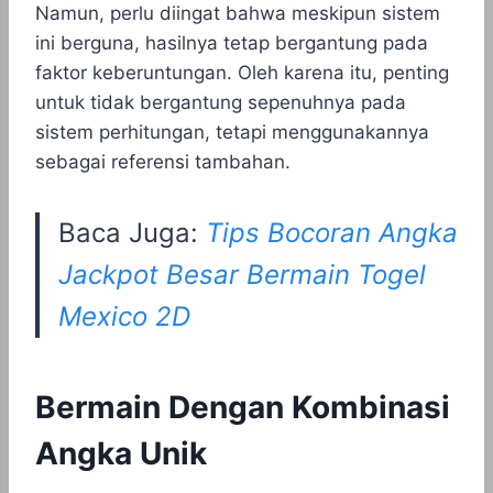
Namun, perlu diingat bahwa meskipun sistem
ini berguna, hasilnya tetap bergantung pada
faktor keberuntungan. Oleh karena itu, penting
untuk tidak bergantung sepenuhnya pada
sistem perhitungan, tetapi menggunakannya
sebagai referensi tambahan.
Baca Juga:
Tips Bocoran Angka
Jackpot Besar Bermain Togel
Mexico 2D
Bermain Dengan Kombinasi
Angka Unik