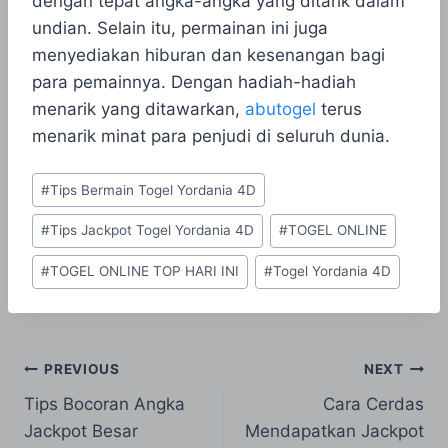
dengan tepat angka-angka yang ditarik dalam
undian. Selain itu, permainan ini juga
menyediakan hiburan dan kesenangan bagi
para pemainnya. Dengan hadiah-hadiah
menarik yang ditawarkan,
abutogel
terus
menarik minat para penjudi di seluruh dunia.
Post
#
Tips Bermain Togel Yordania 4D
Tags:
#
Tips Jackpot Togel Yordania 4D
#
TOGEL ONLINE
#
TOGEL ONLINE TOP HARI INI
#
Togel Yordania 4D
Post
PREVIOUS
NEXT
Tips Bocoran Angka
Cara Cerdas
navigation
Jackpot Besar
Mendapatkan Jackpot