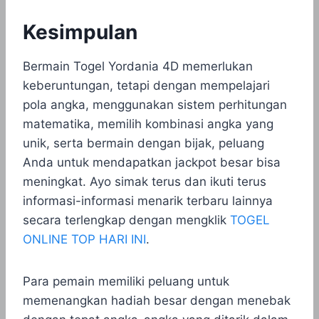
Kesimpulan
Bermain Togel Yordania 4D memerlukan
keberuntungan, tetapi dengan mempelajari
pola angka, menggunakan sistem perhitungan
matematika, memilih kombinasi angka yang
unik, serta bermain dengan bijak, peluang
Anda untuk mendapatkan jackpot besar bisa
meningkat. Ayo simak terus dan ikuti terus
informasi-informasi menarik terbaru lainnya
secara terlengkap dengan mengklik
TOGEL
ONLINE TOP HARI INI
.
Para pemain memiliki peluang untuk
memenangkan hadiah besar dengan menebak