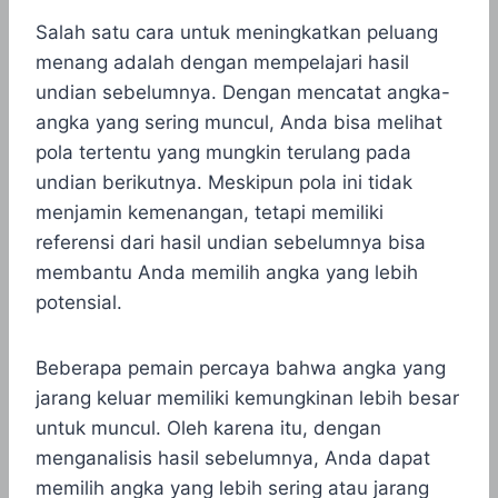
Salah satu cara untuk meningkatkan peluang
menang adalah dengan mempelajari hasil
undian sebelumnya. Dengan mencatat angka-
angka yang sering muncul, Anda bisa melihat
pola tertentu yang mungkin terulang pada
undian berikutnya. Meskipun pola ini tidak
menjamin kemenangan, tetapi memiliki
referensi dari hasil undian sebelumnya bisa
membantu Anda memilih angka yang lebih
potensial.
Beberapa pemain percaya bahwa angka yang
jarang keluar memiliki kemungkinan lebih besar
untuk muncul. Oleh karena itu, dengan
menganalisis hasil sebelumnya, Anda dapat
memilih angka yang lebih sering atau jarang