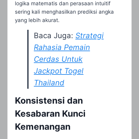
logika matematis dan perasaan intuitif
sering kali menghasilkan prediksi angka
yang lebih akurat.
Baca Juga:
Strategi
Rahasia Pemain
Cerdas Untuk
Jackpot Togel
Thailand
Konsistensi dan
Kesabaran Kunci
Kemenangan