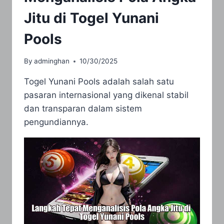
Jitu di Togel Yunani
Pools
By
adminghan
10/30/2025
Togel Yunani Pools adalah salah satu
pasaran internasional yang dikenal stabil
dan transparan dalam sistem
pengundiannya.