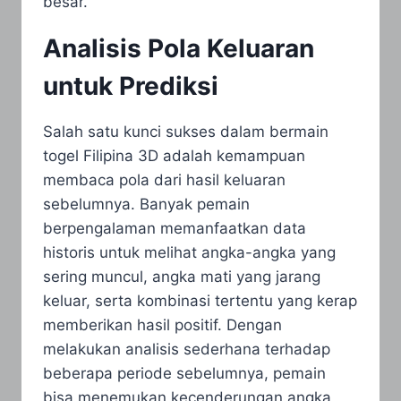
besar.
Analisis Pola Keluaran
untuk Prediksi
Salah satu kunci sukses dalam bermain
togel Filipina 3D adalah kemampuan
membaca pola dari hasil keluaran
sebelumnya. Banyak pemain
berpengalaman memanfaatkan data
historis untuk melihat angka-angka yang
sering muncul, angka mati yang jarang
keluar, serta kombinasi tertentu yang kerap
memberikan hasil positif. Dengan
melakukan analisis sederhana terhadap
beberapa periode sebelumnya, pemain
bisa menemukan kecenderungan angka