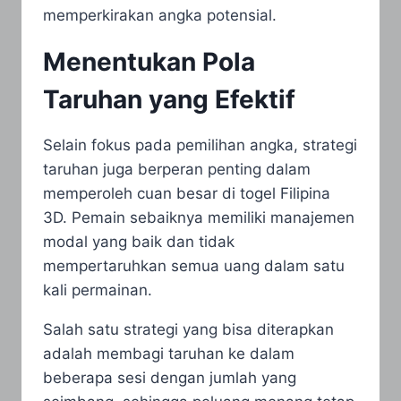
memperkirakan angka potensial.
Menentukan Pola
Taruhan yang Efektif
Selain fokus pada pemilihan angka, strategi
taruhan juga berperan penting dalam
memperoleh cuan besar di togel Filipina
3D. Pemain sebaiknya memiliki manajemen
modal yang baik dan tidak
mempertaruhkan semua uang dalam satu
kali permainan.
Salah satu strategi yang bisa diterapkan
adalah membagi taruhan ke dalam
beberapa sesi dengan jumlah yang