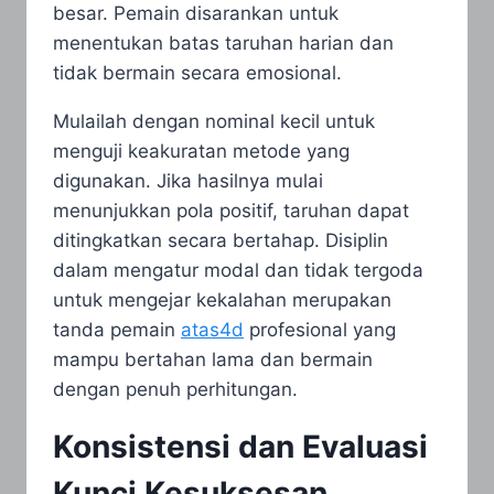
besar. Pemain disarankan untuk
menentukan batas taruhan harian dan
tidak bermain secara emosional.
Mulailah dengan nominal kecil untuk
menguji keakuratan metode yang
digunakan. Jika hasilnya mulai
menunjukkan pola positif, taruhan dapat
ditingkatkan secara bertahap. Disiplin
dalam mengatur modal dan tidak tergoda
untuk mengejar kekalahan merupakan
tanda pemain
atas4d
profesional yang
mampu bertahan lama dan bermain
dengan penuh perhitungan.
Konsistensi dan Evaluasi
Kunci Kesuksesan