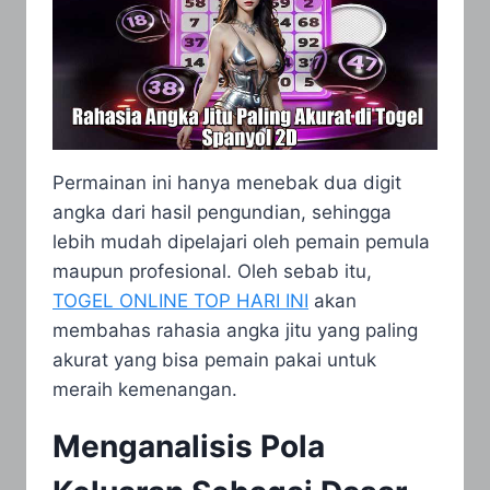
Permainan ini hanya menebak dua digit
angka dari hasil pengundian, sehingga
lebih mudah dipelajari oleh pemain pemula
maupun profesional. Oleh sebab itu,
TOGEL ONLINE TOP HARI INI
akan
membahas rahasia angka jitu yang paling
akurat yang bisa pemain pakai untuk
meraih kemenangan.
Menganalisis Pola