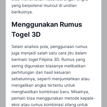
yang berpotensi muncul di undian
berikutnya.
Menggunakan Rumus
Togel 3D
Selain analisis pola, penggunaan rumus
juga menjadi salah satu cara jitu dalam
bermain togel Filipina 3D. Rumus yang
sering digunakan biasanya melibatkan
perhitungan dari hasil keluaran
sebelumnya, seperti menjumlahkan atau
mengalikan angka tertentu untuk
menghasilkan kombinasi baru. Misalnya,
pemain bisa menggunakan metode kepala-
ekor atau rumus kombinasi silang untuk