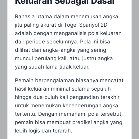
Keluaran Sebagai Dasar
Rahasia utama dalam menemukan angka
jitu paling akurat di Togel Spanyol 2D
adalah dengan menganalisis pola keluaran
dari periode sebelumnya. Pola ini bisa
dilihat dari angka-angka yang sering
muncul berulang kali, atau justru angka
yang sudah lama tidak keluar.
Pemain berpengalaman biasanya mencatat
hasil keluaran minimal selama sepuluh
hingga dua puluh kali pengundian terakhir
untuk menemukan kecenderungan angka
tertentu. Dengan memahami pola tersebut,
pemain bisa membuat prediksi angka yang
lebih logis dan terarah.