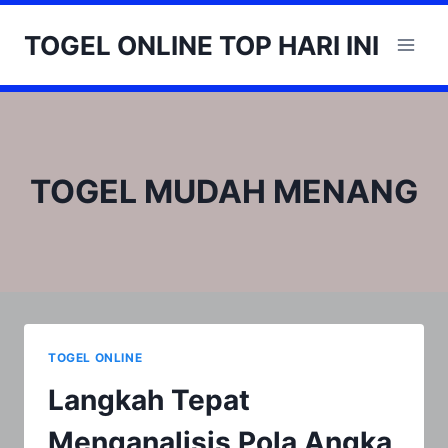
Skip
to
TOGEL ONLINE TOP HARI INI
content
TOGEL MUDAH MENANG
TOGEL ONLINE
Langkah Tepat
Menganalisis Pola Angka