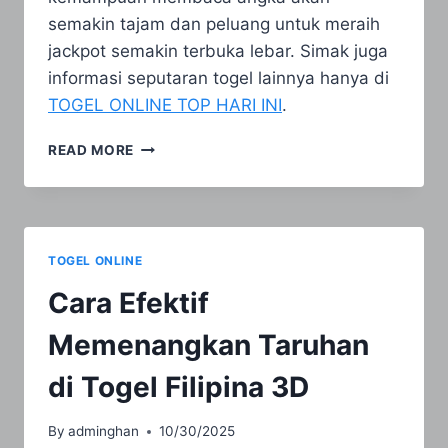
semakin tajam dan peluang untuk meraih
jackpot semakin terbuka lebar. Simak juga
informasi seputaran togel lainnya hanya di
TOGEL ONLINE TOP HARI INI
.
METODE
READ MORE
TEPAT
MEMPREDIKSI
ANGKA
JACKPOT
DI
TOGEL ONLINE
TOGEL
MEKSIKO
Cara Efektif
Memenangkan Taruhan
di Togel Filipina 3D
By
adminghan
10/30/2025