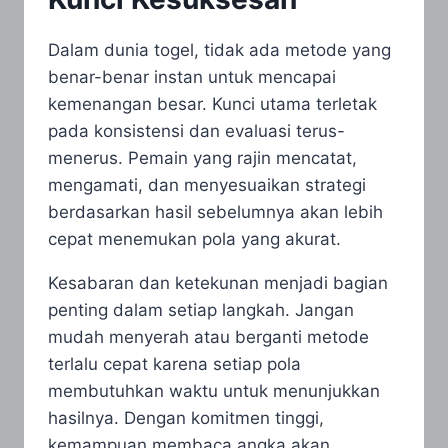
Dalam dunia togel, tidak ada metode yang
benar-benar instan untuk mencapai
kemenangan besar. Kunci utama terletak
pada konsistensi dan evaluasi terus-
menerus. Pemain yang rajin mencatat,
mengamati, dan menyesuaikan strategi
berdasarkan hasil sebelumnya akan lebih
cepat menemukan pola yang akurat.
Kesabaran dan ketekunan menjadi bagian
penting dalam setiap langkah. Jangan
mudah menyerah atau berganti metode
terlalu cepat karena setiap pola
membutuhkan waktu untuk menunjukkan
hasilnya. Dengan komitmen tinggi,
kemampuan membaca angka akan