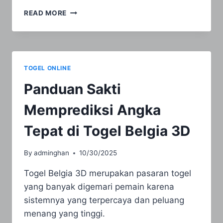
RAHASIA
READ MORE
ANGKA
JITU
PALING
AKURAT
DI
TOGEL ONLINE
TOGEL
SPANYOL
Panduan Sakti
2D
Memprediksi Angka
Tepat di Togel Belgia 3D
By
adminghan
10/30/2025
Togel Belgia 3D merupakan pasaran togel
yang banyak digemari pemain karena
sistemnya yang terpercaya dan peluang
menang yang tinggi.