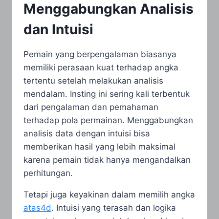
Menggabungkan Analisis
dan Intuisi
Pemain yang berpengalaman biasanya
memiliki perasaan kuat terhadap angka
tertentu setelah melakukan analisis
mendalam. Insting ini sering kali terbentuk
dari pengalaman dan pemahaman
terhadap pola permainan. Menggabungkan
analisis data dengan intuisi bisa
memberikan hasil yang lebih maksimal
karena pemain tidak hanya mengandalkan
perhitungan.
Tetapi juga keyakinan dalam memilih angka
atas4d
. Intuisi yang terasah dan logika