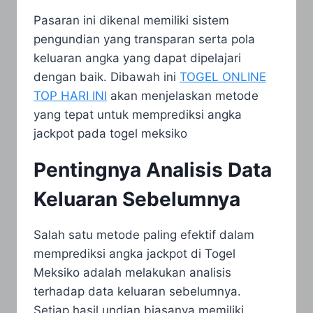
Pasaran ini dikenal memiliki sistem
pengundian yang transparan serta pola
keluaran angka yang dapat dipelajari
dengan baik. Dibawah ini
TOGEL ONLINE
TOP HARI INI
akan menjelaskan metode
yang tepat untuk memprediksi angka
jackpot pada togel meksiko
Pentingnya Analisis Data
Keluaran Sebelumnya
Salah satu metode paling efektif dalam
memprediksi angka jackpot di Togel
Meksiko adalah melakukan analisis
terhadap data keluaran sebelumnya.
Setiap hasil undian biasanya memiliki