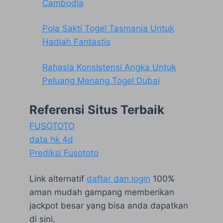
Cambodia
Pola Sakti Togel Tasmania Untuk
Hadiah Fantastis
Rahasia Konsistensi Angka Untuk
Peluang Menang Togel Dubai
Referensi Situs Terbaik
FUSOTOTO
data hk 4d
Prediksi Fusototo
Link alternatif
daftar dan login
100%
aman mudah gampang memberikan
jackpot besar yang bisa anda dapatkan
di sini.