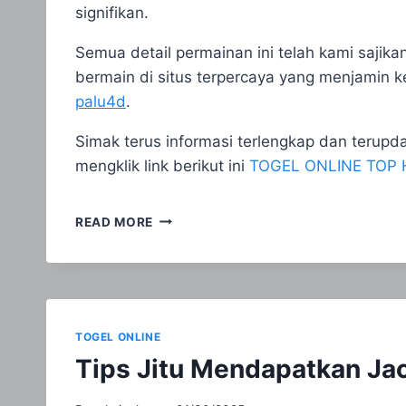
signifikan.
Semua detail permainan ini telah kami sajika
bermain di situs terpercaya yang menjamin 
palu4d
.
Simak terus informasi terlengkap dan terupd
mengklik link berikut ini
TOGEL ONLINE TOP H
PANDUAN
READ MORE
LENGKAP
TIPS
JACKPOT
FANTASTIS
TOGEL
IDAHO
TOGEL ONLINE
Tips Jitu Mendapatkan Ja