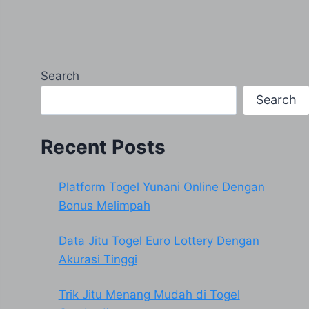
Search
Search
Recent Posts
Platform Togel Yunani Online Dengan
Bonus Melimpah
Data Jitu Togel Euro Lottery Dengan
Akurasi Tinggi
Trik Jitu Menang Mudah di Togel