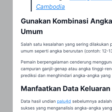
Cambodia
Gunakan Kombinasi Angka 
Umum
Salah satu kesalahan yang sering dilakukan
umum seperti angka berurutan (contoh: 12-1
Pemain berpengalaman cenderung menggunak
campuran ganjil-genap atau angka tinggi-re
prediksi dan menghindari angka-angka yang
Manfaatkan Data Keluaran 
Data hasil undian
palu4d
sebelumnya adalah 
sukses yang menganalisis angka-angka yang 