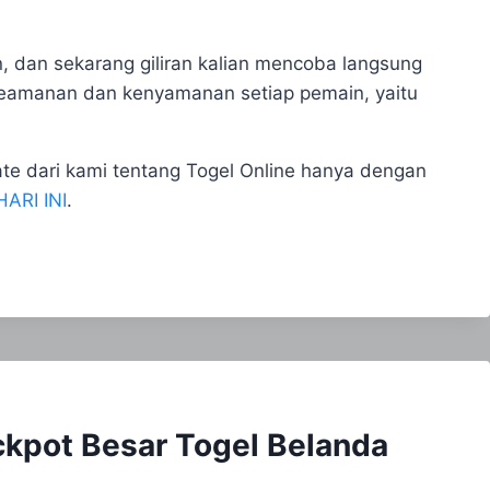
n, dan sekarang giliran kalian mencoba langsung
keamanan dan kenyamanan setiap pemain, yaitu
ate dari kami tentang Togel Online hanya dengan
ARI INI
.
ckpot Besar Togel Belanda