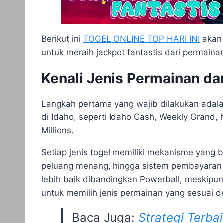
Berikut ini
TOGEL ONLINE TOP HARI INI
akan 
untuk meraih jackpot fantastis dari permainan
Kenali Jenis Permainan da
Langkah pertama yang wajib dilakukan adala
di Idaho, seperti Idaho Cash, Weekly Grand,
Millions.
Setiap jenis togel memiliki mekanisme yang b
peluang menang, hingga sistem pembayaran 
lebih baik dibandingkan Powerball, meskipun
untuk memilih jenis permainan yang sesuai d
Baca Juga:
Strategi Terba