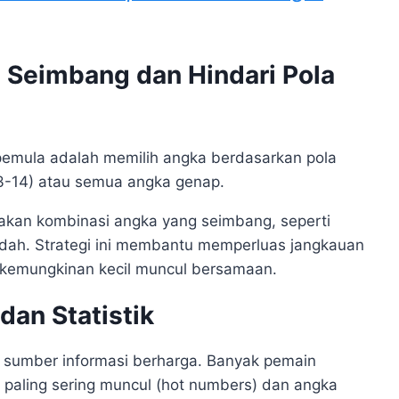
Seimbang dan Hindari Pola
 pemula adalah memilih angka berdasarkan pola
3-14) atau semua angka genap.
an kombinasi angka yang seimbang, seperti
ndah. Strategi ini membantu memperluas jangkauan
 kemungkinan kecil muncul bersamaan.
dan Statistik
sumber informasi berharga. Banyak pemain
paling sering muncul (hot numbers) dan angka