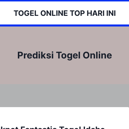
TOGEL ONLINE TOP HARI INI
Prediksi Togel Online