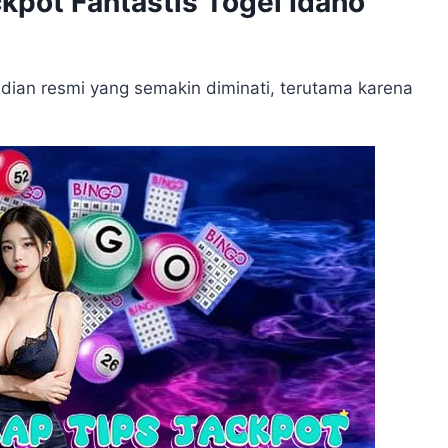
pot Fantastis Togel Idaho
dian resmi yang semakin diminati, terutama karena