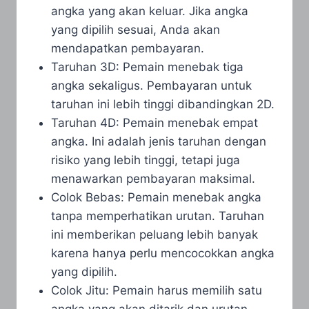
angka yang akan keluar. Jika angka
yang dipilih sesuai, Anda akan
mendapatkan pembayaran.
Taruhan 3D: Pemain menebak tiga
angka sekaligus. Pembayaran untuk
taruhan ini lebih tinggi dibandingkan 2D.
Taruhan 4D: Pemain menebak empat
angka. Ini adalah jenis taruhan dengan
risiko yang lebih tinggi, tetapi juga
menawarkan pembayaran maksimal.
Colok Bebas: Pemain menebak angka
tanpa memperhatikan urutan. Taruhan
ini memberikan peluang lebih banyak
karena hanya perlu mencocokkan angka
yang dipilih.
Colok Jitu: Pemain harus memilih satu
angka yang akan ditarik dan urutan