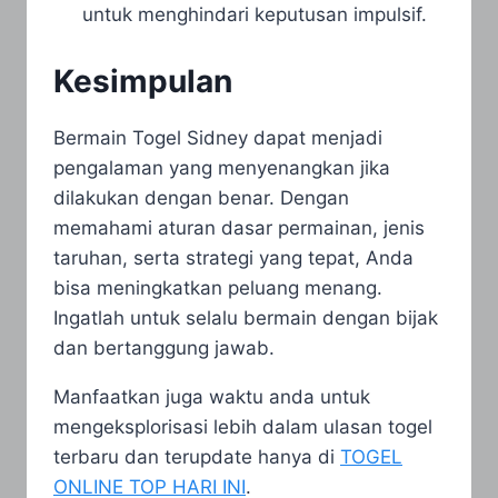
untuk menghindari keputusan impulsif.
Kesimpulan
Bermain Togel Sidney dapat menjadi
pengalaman yang menyenangkan jika
dilakukan dengan benar. ​Dengan
memahami aturan dasar permainan, jenis
taruhan, serta strategi yang tepat, Anda
bisa meningkatkan peluang menang.​
Ingatlah untuk selalu bermain dengan bijak
dan bertanggung jawab.
Manfaatkan juga waktu anda untuk
mengeksplorisasi lebih dalam ulasan togel
terbaru dan terupdate hanya di
TOGEL
ONLINE TOP HARI INI
.