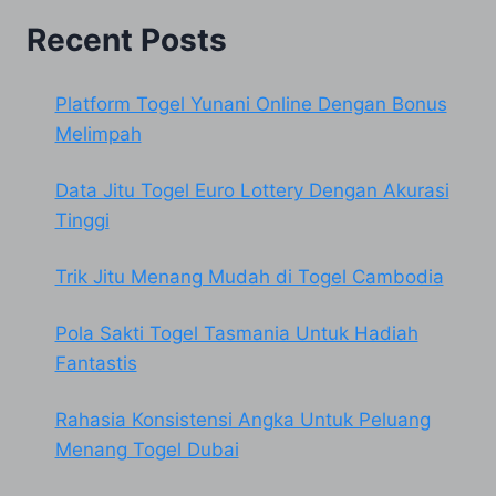
Recent Posts
Platform Togel Yunani Online Dengan Bonus
Melimpah
Data Jitu Togel Euro Lottery Dengan Akurasi
Tinggi
Trik Jitu Menang Mudah di Togel Cambodia
Pola Sakti Togel Tasmania Untuk Hadiah
Fantastis
Rahasia Konsistensi Angka Untuk Peluang
Menang Togel Dubai