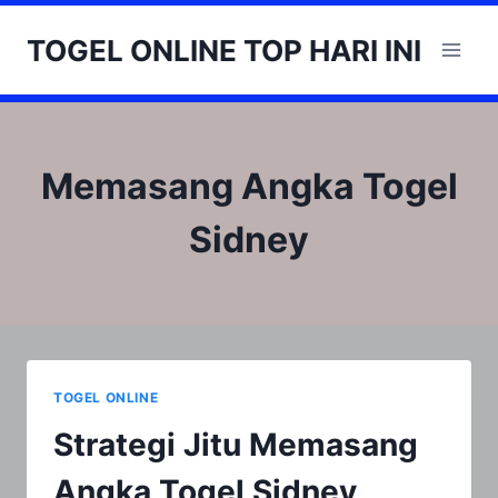
Skip
to
TOGEL ONLINE TOP HARI INI
content
Memasang Angka Togel
Sidney
TOGEL ONLINE
Strategi Jitu Memasang
Angka Togel Sidney