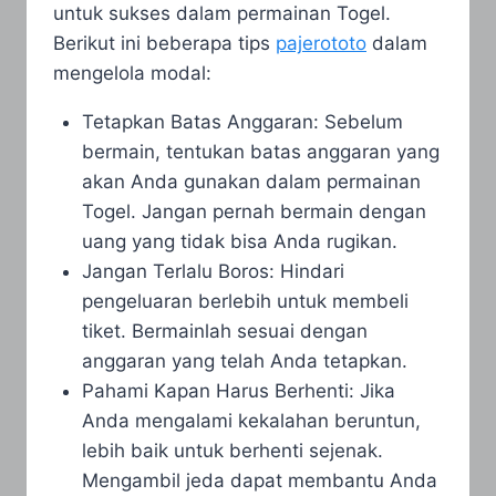
untuk sukses dalam permainan Togel.
Berikut ini beberapa tips
pajerototo
dalam
mengelola modal:
Tetapkan Batas Anggaran: Sebelum
bermain, tentukan batas anggaran yang
akan Anda gunakan dalam permainan
Togel. Jangan pernah bermain dengan
uang yang tidak bisa Anda rugikan.
Jangan Terlalu Boros: Hindari
pengeluaran berlebih untuk membeli
tiket. Bermainlah sesuai dengan
anggaran yang telah Anda tetapkan.
Pahami Kapan Harus Berhenti: Jika
Anda mengalami kekalahan beruntun,
lebih baik untuk berhenti sejenak.
Mengambil jeda dapat membantu Anda