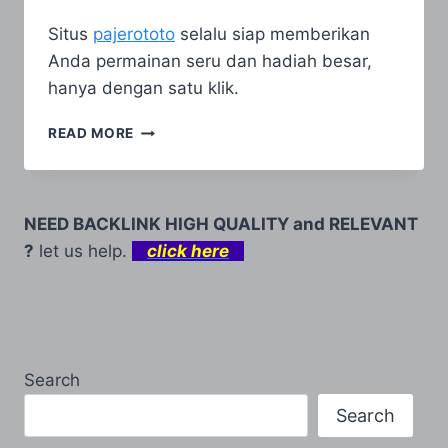
Situs
pajerototo
selalu siap memberikan
Anda permainan seru dan hadiah besar,
hanya dengan satu klik.
STRATEGI
READ MORE
JITU
MEMASANG
ANGKA
TOGEL
NEED BACKLINK HIGH QUALITY and RELEVANT
SIDNEY
?
let us help.
click here
Search
Search