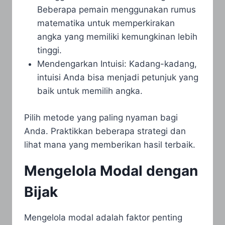
Beberapa pemain menggunakan rumus
matematika untuk memperkirakan
angka yang memiliki kemungkinan lebih
tinggi.
Mendengarkan Intuisi: Kadang-kadang,
intuisi Anda bisa menjadi petunjuk yang
baik untuk memilih angka.
Pilih metode yang paling nyaman bagi
Anda. Praktikkan beberapa strategi dan
lihat mana yang memberikan hasil terbaik.
Mengelola Modal dengan
Bijak
Mengelola modal adalah faktor penting