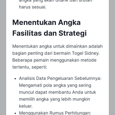
harus sesuai.
Menentukan Angka
Fasilitas dan Strategi
Menentukan angka untuk dimainkan adalah
bagian penting dari bermain Togel Sidney.
Beberapa pemain menggunakan metode
tertentu, seperti:
Analisis Data Pengeluaran Sebelumnya:
Mengamati pola angka yang sering
muncul dapat membantu Anda untuk
memilih angka yang lebih mungkin
keluar.
Menggunakan Rumus Perhitungan: