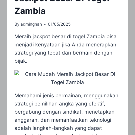
Zambia
By
adminghan
01/05/2025
Meraih jackpot besar di togel Zambia bisa
menjadi kenyataan jika Anda menerapkan
strategi yang tepat dan bermain dengan
bijak.
Memahami jenis permainan, menggunakan
strategi pemilihan angka yang efektif,
bergabung dengan sindikat, menetapkan
anggaran, dan memanfaatkan teknologi
adalah langkah-langkah yang dapat