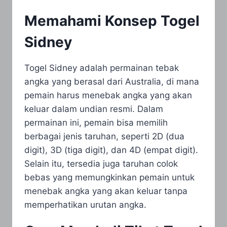
Memahami Konsep Togel
Sidney
Togel Sidney adalah permainan tebak
angka yang berasal dari Australia, di mana
pemain harus menebak angka yang akan
keluar dalam undian resmi. Dalam
permainan ini, pemain bisa memilih
berbagai jenis taruhan, seperti 2D (dua
digit), 3D (tiga digit), dan 4D (empat digit).
Selain itu, tersedia juga taruhan colok
bebas yang memungkinkan pemain untuk
menebak angka yang akan keluar tanpa
memperhatikan urutan angka.