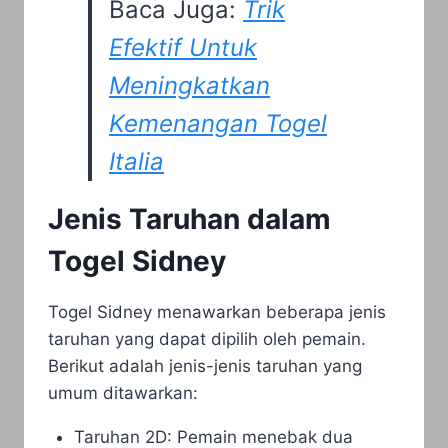
Baca Juga:
Trik
Efektif Untuk
Meningkatkan
Kemenangan Togel
Italia
Jenis Taruhan dalam
Togel Sidney
Togel Sidney menawarkan beberapa jenis
taruhan yang dapat dipilih oleh pemain.
Berikut adalah jenis-jenis taruhan yang
umum ditawarkan:
Taruhan 2D: Pemain menebak dua