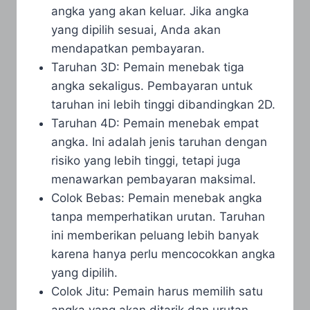
angka yang akan keluar. Jika angka
yang dipilih sesuai, Anda akan
mendapatkan pembayaran.
Taruhan 3D: Pemain menebak tiga
angka sekaligus. Pembayaran untuk
taruhan ini lebih tinggi dibandingkan 2D.
Taruhan 4D: Pemain menebak empat
angka. Ini adalah jenis taruhan dengan
risiko yang lebih tinggi, tetapi juga
menawarkan pembayaran maksimal.
Colok Bebas: Pemain menebak angka
tanpa memperhatikan urutan. Taruhan
ini memberikan peluang lebih banyak
karena hanya perlu mencocokkan angka
yang dipilih.
Colok Jitu: Pemain harus memilih satu
angka yang akan ditarik dan urutan