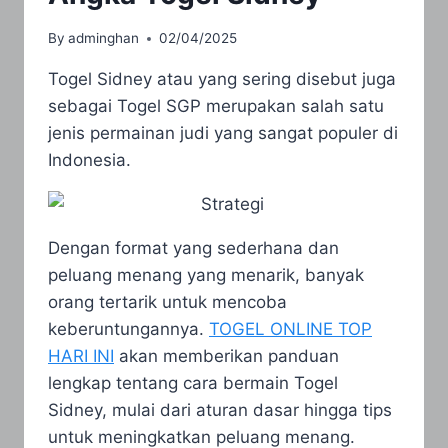
By
adminghan
02/04/2025
Togel Sidney atau yang sering disebut juga
sebagai Togel SGP merupakan salah satu
jenis permainan judi yang sangat populer di
Indonesia.
Dengan format yang sederhana dan
peluang menang yang menarik, banyak
orang tertarik untuk mencoba
keberuntungannya.
TOGEL ONLINE TOP
HARI INI
akan memberikan panduan
lengkap tentang cara bermain Togel
Sidney, mulai dari aturan dasar hingga tips
untuk meningkatkan peluang menang.