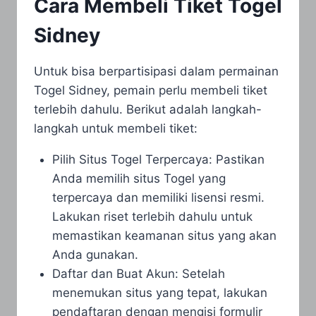
Cara Membeli Tiket Togel
Sidney
Untuk bisa berpartisipasi dalam permainan
Togel Sidney, pemain perlu membeli tiket
terlebih dahulu. Berikut adalah langkah-
langkah untuk membeli tiket:
Pilih Situs Togel Terpercaya: Pastikan
Anda memilih situs Togel yang
terpercaya dan memiliki lisensi resmi.
Lakukan riset terlebih dahulu untuk
memastikan keamanan situs yang akan
Anda gunakan.
Daftar dan Buat Akun: Setelah
menemukan situs yang tepat, lakukan
pendaftaran dengan mengisi formulir