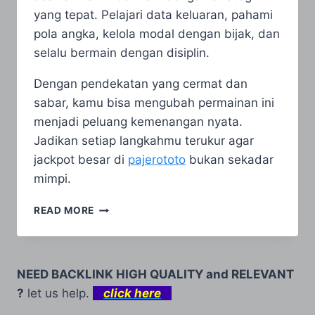
yang tepat. Pelajari data keluaran, pahami
pola angka, kelola modal dengan bijak, dan
selalu bermain dengan disiplin.
Dengan pendekatan yang cermat dan
sabar, kamu bisa mengubah permainan ini
menjadi peluang kemenangan nyata.
Jadikan setiap langkahmu terukur agar
jackpot besar di
pajerototo
bukan sekadar
mimpi.
PANDUAN
READ MORE
LENGKAP
MENANG
BESAR
TOGEL
NEED BACKLINK HIGH QUALITY and RELEVANT
CHICAGO
?
let us help.
click here
NIGHT