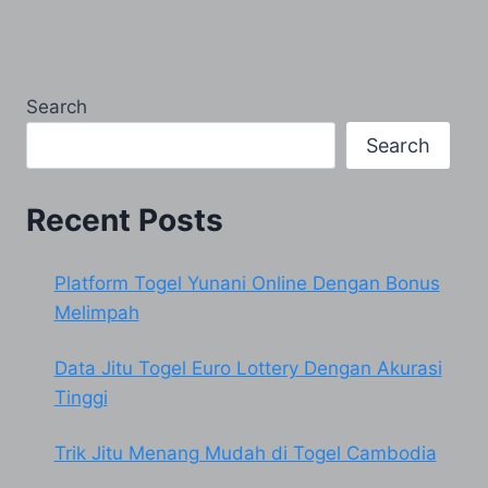
Search
Search
Recent Posts
Platform Togel Yunani Online Dengan Bonus
Melimpah
Data Jitu Togel Euro Lottery Dengan Akurasi
Tinggi
Trik Jitu Menang Mudah di Togel Cambodia