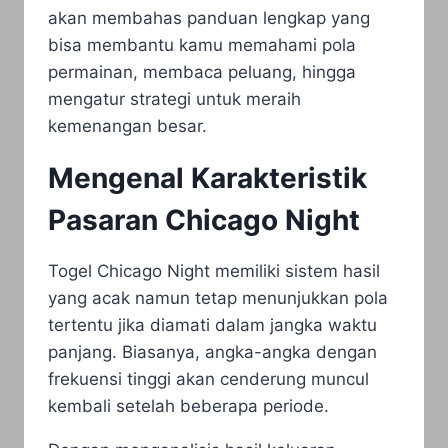
akan membahas panduan lengkap yang
bisa membantu kamu memahami pola
permainan, membaca peluang, hingga
mengatur strategi untuk meraih
kemenangan besar.
Mengenal Karakteristik
Pasaran Chicago Night
Togel Chicago Night memiliki sistem hasil
yang acak namun tetap menunjukkan pola
tertentu jika diamati dalam jangka waktu
panjang. Biasanya, angka-angka dengan
frekuensi tinggi akan cenderung muncul
kembali setelah beberapa periode.