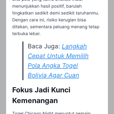
menunjukkan hasil positif, barulah
tingkatkan sedikit demi sedikit taruhanmu.
Dengan cara ini, risiko kerugian bisa
ditekan, sementara peluang menang tetap
terbuka lebar.
Baca Juga:
Langkah
Cepat Untuk Memilih
Pola Angka Togel
Bolivia Agar Cuan
Fokus Jadi Kunci
Kemenangan
Togel Chicago Night menuntut pemain