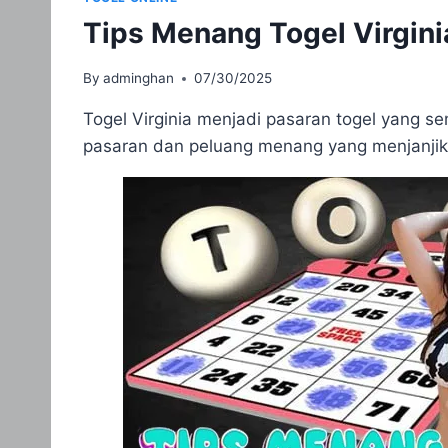
PRO
Tips Menang Togel Virginia
By
adminghan
07/30/2025
Togel Virginia menjadi pasaran togel yang se
pasaran dan peluang menang yang menjanjik