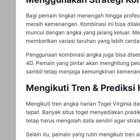
Bagi pemain tingkat menengah hingga profesi
meraih kemenangan. Kombinasi ini bisa dil
muncul dengan angka yang jarang keluar. Me
memberikan variasi taruhan yang lebih cerda
Penggunaan kombinasi angka juga bisa disesu
4D. Pemain yang pintar akan menghitung pelu
sambil tetap menjaga kemungkinan kemenang
Mengikuti Tren & Prediksi 
Mengikuti tren angka harian Togel Virginia
tepat. Banyak situs togel menyediakan predi
tetap harus mengolah data sendiri agar strate
Selain itu, pemain yang rutin mengikuti tren