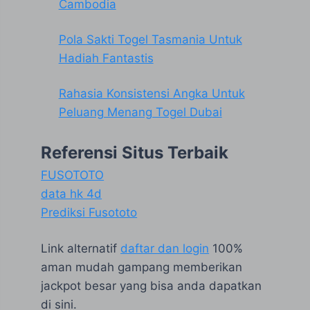
Cambodia
Pola Sakti Togel Tasmania Untuk
Hadiah Fantastis
Rahasia Konsistensi Angka Untuk
Peluang Menang Togel Dubai
Referensi Situs Terbaik
FUSOTOTO
data hk 4d
Prediksi Fusototo
Link alternatif
daftar dan login
100%
aman mudah gampang memberikan
jackpot besar yang bisa anda dapatkan
di sini.