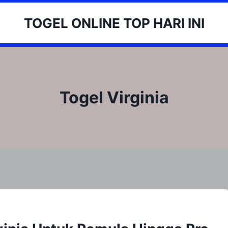
TOGEL ONLINE TOP HARI INI
Togel Virginia