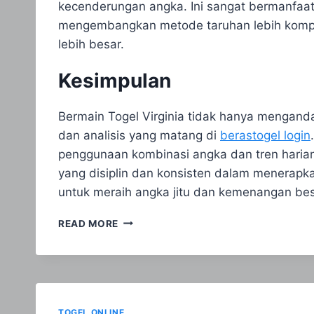
kecenderungan angka. Ini sangat bermanfaat
mengembangkan metode taruhan lebih komp
lebih besar.
Kesimpulan
Bermain Togel Virginia tidak hanya menganda
dan analisis yang matang di
berastogel login
penggunaan kombinasi angka dan tren harian,
yang disiplin dan konsisten dalam menerapkan 
untuk meraih angka jitu dan kemenangan besa
STRATEGI
READ MORE
RAHASIA
TOGEL
VIRGINIA
UNTUK
PEMULA
HINGGA
TOGEL ONLINE