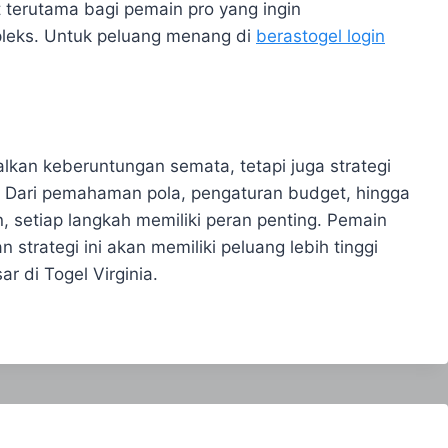
 terutama bagi pemain pro yang ingin
leks. Untuk peluang menang di
berastogel login
lkan keberuntungan semata, tetapi juga strategi
. Dari pemahaman pola, pengaturan budget, hingga
 setiap langkah memiliki peran penting. Pemain
strategi ini akan memiliki peluang lebih tinggi
r di Togel Virginia.