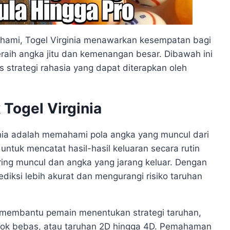
hami, Togel Virginia menawarkan kesempatan bagi
aih angka jitu dan kemenangan besar. Dibawah ini
trategi rahasia yang dapat diterapkan oleh
 Togel Virginia
nia adalah memahami pola angka yang muncul dari
tuk mencatat hasil-hasil keluaran secara rutin
ing muncul dan angka yang jarang keluar. Dengan
rediksi lebih akurat dan mengurangi risiko taruhan
t membantu pemain menentukan strategi taruhan,
ok bebas, atau taruhan 2D hingga 4D. Pemahaman