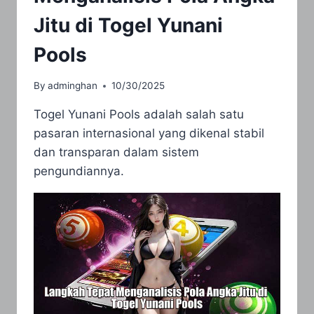
Jitu di Togel Yunani
Pools
By
adminghan
10/30/2025
Togel Yunani Pools adalah salah satu
pasaran internasional yang dikenal stabil
dan transparan dalam sistem
pengundiannya.