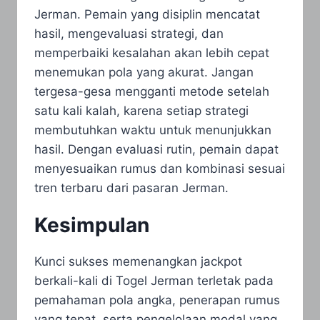
Jerman. Pemain yang disiplin mencatat
hasil, mengevaluasi strategi, dan
memperbaiki kesalahan akan lebih cepat
menemukan pola yang akurat. Jangan
tergesa-gesa mengganti metode setelah
satu kali kalah, karena setiap strategi
membutuhkan waktu untuk menunjukkan
hasil. Dengan evaluasi rutin, pemain dapat
menyesuaikan rumus dan kombinasi sesuai
tren terbaru dari pasaran Jerman.
Kesimpulan
Kunci sukses memenangkan jackpot
berkali-kali di Togel Jerman terletak pada
pemahaman pola angka, penerapan rumus
yang tepat, serta pengelolaan modal yang