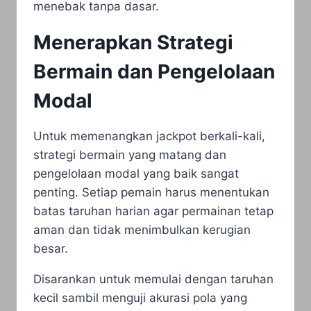
menebak tanpa dasar.
Menerapkan Strategi
Bermain dan Pengelolaan
Modal
Untuk memenangkan jackpot berkali-kali,
strategi bermain yang matang dan
pengelolaan modal yang baik sangat
penting. Setiap pemain harus menentukan
batas taruhan harian agar permainan tetap
aman dan tidak menimbulkan kerugian
besar.
Disarankan untuk memulai dengan taruhan
kecil sambil menguji akurasi pola yang