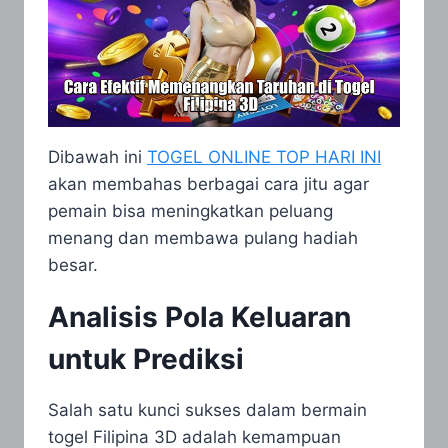
Dibawah ini
TOGEL ONLINE TOP HARI INI
akan membahas berbagai cara jitu agar
pemain bisa meningkatkan peluang
menang dan membawa pulang hadiah
besar.
Analisis Pola Keluaran
untuk Prediksi
Salah satu kunci sukses dalam bermain
togel Filipina 3D adalah kemampuan