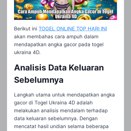
Berikut ini
TOGEL ONLINE TOP HARI INI
akan membahas cara ampuh dalam
mendapatkan angka gacor pada togel
ukraina 4D.
Analisis Data Keluaran
Sebelumnya
Langkah utama untuk mendapatkan angka
gacor di Togel Ukraina 4D adalah
melakukan analisis mendalam terhadap
data keluaran sebelumnya. Dengan
mencatat hasil undian selama beberapa