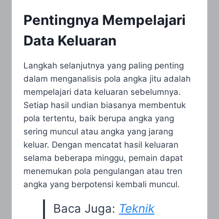
Pentingnya Mempelajari
Data Keluaran
Langkah selanjutnya yang paling penting
dalam menganalisis pola angka jitu adalah
mempelajari data keluaran sebelumnya.
Setiap hasil undian biasanya membentuk
pola tertentu, baik berupa angka yang
sering muncul atau angka yang jarang
keluar. Dengan mencatat hasil keluaran
selama beberapa minggu, pemain dapat
menemukan pola pengulangan atau tren
angka yang berpotensi kembali muncul.
Baca Juga:
Teknik