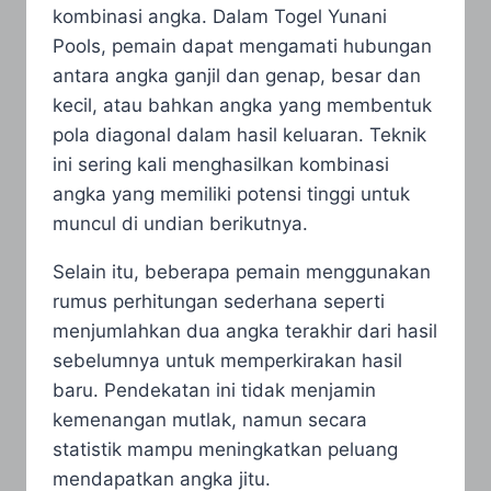
kombinasi angka. Dalam Togel Yunani
Pools, pemain dapat mengamati hubungan
antara angka ganjil dan genap, besar dan
kecil, atau bahkan angka yang membentuk
pola diagonal dalam hasil keluaran. Teknik
ini sering kali menghasilkan kombinasi
angka yang memiliki potensi tinggi untuk
muncul di undian berikutnya.
Selain itu, beberapa pemain menggunakan
rumus perhitungan sederhana seperti
menjumlahkan dua angka terakhir dari hasil
sebelumnya untuk memperkirakan hasil
baru. Pendekatan ini tidak menjamin
kemenangan mutlak, namun secara
statistik mampu meningkatkan peluang
mendapatkan angka jitu.