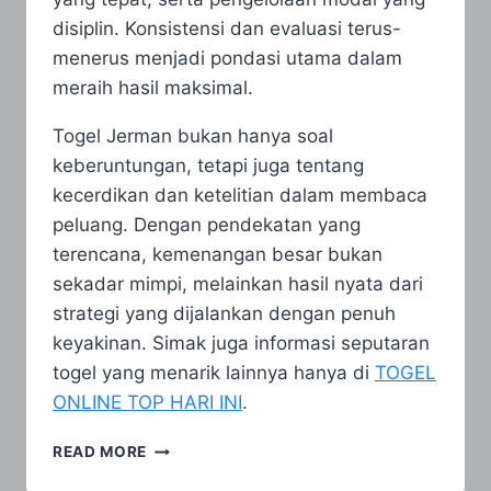
disiplin. Konsistensi dan evaluasi terus-
menerus menjadi pondasi utama dalam
meraih hasil maksimal.
Togel Jerman bukan hanya soal
keberuntungan, tetapi juga tentang
kecerdikan dan ketelitian dalam membaca
peluang. Dengan pendekatan yang
terencana, kemenangan besar bukan
sekadar mimpi, melainkan hasil nyata dari
strategi yang dijalankan dengan penuh
keyakinan. Simak juga informasi seputaran
togel yang menarik lainnya hanya di
TOGEL
ONLINE TOP HARI INI
.
KUNCI
READ MORE
SUKSES