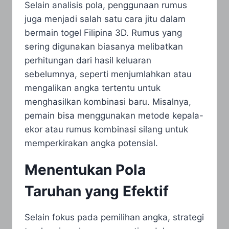
Selain analisis pola, penggunaan rumus
juga menjadi salah satu cara jitu dalam
bermain togel Filipina 3D. Rumus yang
sering digunakan biasanya melibatkan
perhitungan dari hasil keluaran
sebelumnya, seperti menjumlahkan atau
mengalikan angka tertentu untuk
menghasilkan kombinasi baru. Misalnya,
pemain bisa menggunakan metode kepala-
ekor atau rumus kombinasi silang untuk
memperkirakan angka potensial.
Menentukan Pola
Taruhan yang Efektif
Selain fokus pada pemilihan angka, strategi