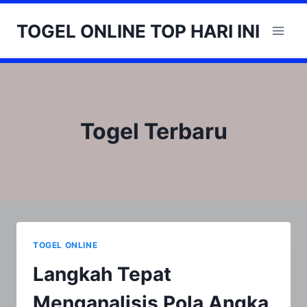
Skip
to
TOGEL ONLINE TOP HARI INI
content
Togel Terbaru
TOGEL ONLINE
Langkah Tepat
Menganalisis Pola Angka