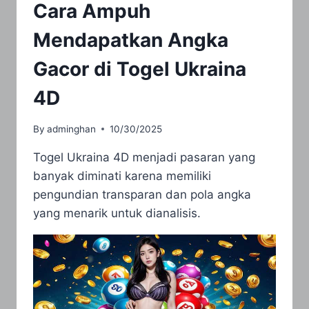
TOGEL
Cara Ampuh
YUNANI
POOLS
Mendapatkan Angka
Gacor di Togel Ukraina
4D
By
adminghan
10/30/2025
Togel Ukraina 4D menjadi pasaran yang
banyak diminati karena memiliki
pengundian transparan dan pola angka
yang menarik untuk dianalisis.