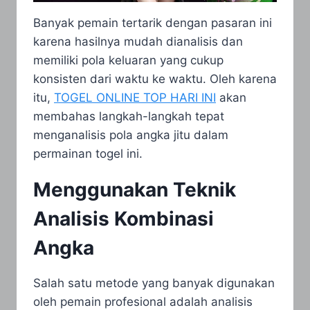
Banyak pemain tertarik dengan pasaran ini
karena hasilnya mudah dianalisis dan
memiliki pola keluaran yang cukup
konsisten dari waktu ke waktu. Oleh karena
itu,
TOGEL ONLINE TOP HARI INI
akan
membahas langkah-langkah tepat
menganalisis pola angka jitu dalam
permainan togel ini.
Menggunakan Teknik
Analisis Kombinasi
Angka
Salah satu metode yang banyak digunakan
oleh pemain profesional adalah analisis