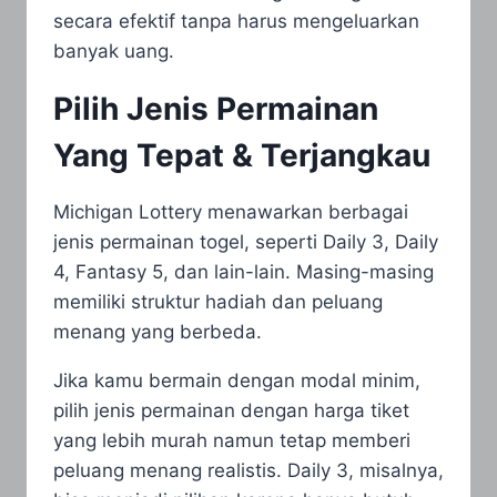
secara efektif tanpa harus mengeluarkan
banyak uang.
Pilih Jenis Permainan
Yang Tepat & Terjangkau
Michigan Lottery menawarkan berbagai
jenis permainan togel, seperti Daily 3, Daily
4, Fantasy 5, dan lain-lain. Masing-masing
memiliki struktur hadiah dan peluang
menang yang berbeda.
Jika kamu bermain dengan modal minim,
pilih jenis permainan dengan harga tiket
yang lebih murah namun tetap memberi
peluang menang realistis. Daily 3, misalnya,