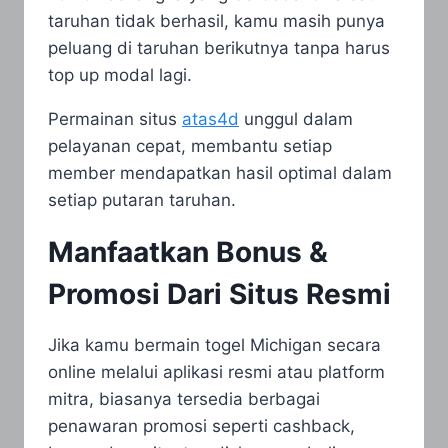
taruhan tidak berhasil, kamu masih punya
peluang di taruhan berikutnya tanpa harus
top up modal lagi.
Permainan situs
atas4d
unggul dalam
pelayanan cepat, membantu setiap
member mendapatkan hasil optimal dalam
setiap putaran taruhan.
Manfaatkan Bonus &
Promosi Dari Situs Resmi
Jika kamu bermain togel Michigan secara
online melalui aplikasi resmi atau platform
mitra, biasanya tersedia berbagai
penawaran promosi seperti cashback,