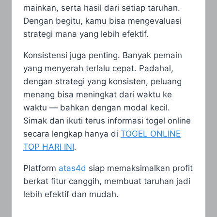
mainkan, serta hasil dari setiap taruhan.
Dengan begitu, kamu bisa mengevaluasi
strategi mana yang lebih efektif.
Konsistensi juga penting. Banyak pemain
yang menyerah terlalu cepat. Padahal,
dengan strategi yang konsisten, peluang
menang bisa meningkat dari waktu ke
waktu — bahkan dengan modal kecil.
Simak dan ikuti terus informasi togel online
secara lengkap hanya di
TOGEL ONLINE
TOP HARI INI
.
Platform
atas4d
siap memaksimalkan profit
berkat fitur canggih, membuat taruhan jadi
lebih efektif dan mudah.