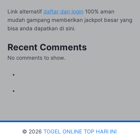
Link alternatif
daftar dan login
100% aman
mudah gampang memberikan jackpot besar yang
bisa anda dapatkan di sini.
Recent Comments
No comments to show.
© 2026
TOGEL ONLINE TOP HARI INI