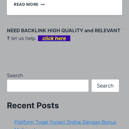
TIPS
READ MORE
CERDAS
MENANG
TOGEL
MICHIGAN
NEED BACKLINK HIGH QUALITY and RELEVANT
DENGAN
?
let us help.
click here
MODAL
MINIM
Search
Search
Recent Posts
Platform Togel Yunani Online Dengan Bonus