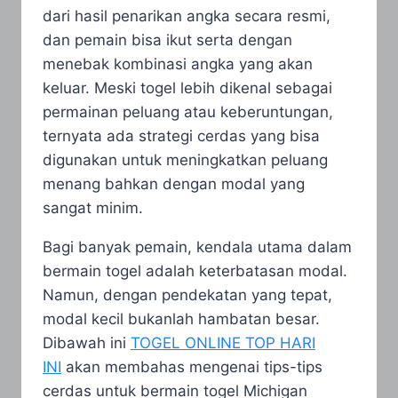
dari hasil penarikan angka secara resmi,
dan pemain bisa ikut serta dengan
menebak kombinasi angka yang akan
keluar. Meski togel lebih dikenal sebagai
permainan peluang atau keberuntungan,
ternyata ada strategi cerdas yang bisa
digunakan untuk meningkatkan peluang
menang bahkan dengan modal yang
sangat minim.
Bagi banyak pemain, kendala utama dalam
bermain togel adalah keterbatasan modal.
Namun, dengan pendekatan yang tepat,
modal kecil bukanlah hambatan besar.
Dibawah ini
TOGEL ONLINE TOP HARI
INI
akan membahas mengenai tips-tips
cerdas untuk bermain togel Michigan