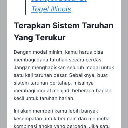
Togel Illinois
Terapkan Sistem Taruhan
Yang Terukur
Dengan modal minim, kamu harus bisa
membagi dana taruhan secara cerdas.
Jangan menghabiskan seluruh modal untuk
satu kali taruhan besar. Sebaliknya, buat
sistem taruhan bertahap, misalnya
membagi modal menjadi beberapa bagian
kecil untuk taruhan harian.
Ini akan memberi kamu lebih banyak
kesempatan untuk bermain dan mencoba
kombinasi angka yang berbeda. Jika satu