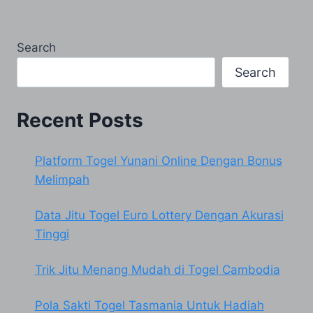
Search
Search
Recent Posts
Platform Togel Yunani Online Dengan Bonus
Melimpah
Data Jitu Togel Euro Lottery Dengan Akurasi
Tinggi
Trik Jitu Menang Mudah di Togel Cambodia
Pola Sakti Togel Tasmania Untuk Hadiah