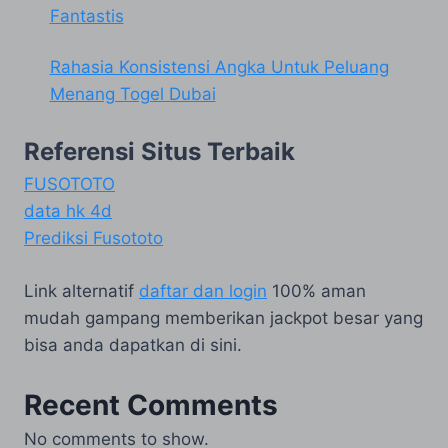
Fantastis
Rahasia Konsistensi Angka Untuk Peluang
Menang Togel Dubai
Referensi Situs Terbaik
FUSOTOTO
data hk 4d
Prediksi Fusototo
Link alternatif
daftar dan login
100% aman
mudah gampang memberikan jackpot besar yang
bisa anda dapatkan di sini.
Recent Comments
No comments to show.