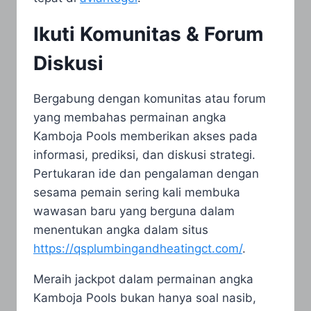
Ikuti Komunitas & Forum
Diskusi
Bergabung dengan komunitas atau forum
yang membahas permainan angka
Kamboja Pools memberikan akses pada
informasi, prediksi, dan diskusi strategi.
Pertukaran ide dan pengalaman dengan
sesama pemain sering kali membuka
wawasan baru yang berguna dalam
menentukan angka dalam situs
https://qsplumbingandheatingct.com/
.
Meraih jackpot dalam permainan angka
Kamboja Pools bukan hanya soal nasib,