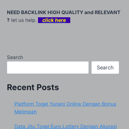
ANGKA
JITU
NEED BACKLINK HIGH QUALITY and RELEVANT
TOGEL
?
let us help.
click here
CORAZON
EVE
SETIAP
HARI
Search
Search
Recent Posts
Platform Togel Yunani Online Dengan Bonus
Melimpah
Data Jitu Togel Euro Lottery Dengan Akurasi