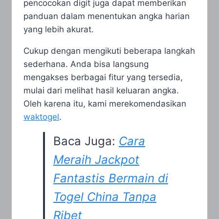
pencocokan digit juga dapat memberikan
panduan dalam menentukan angka harian
yang lebih akurat.
Cukup dengan mengikuti beberapa langkah
sederhana. Anda bisa langsung
mengakses berbagai fitur yang tersedia,
mulai dari melihat hasil keluaran angka.
Oleh karena itu, kami merekomendasikan
waktogel
.
Baca Juga:
Cara
Meraih Jackpot
Fantastis Bermain di
Togel China Tanpa
Ribet