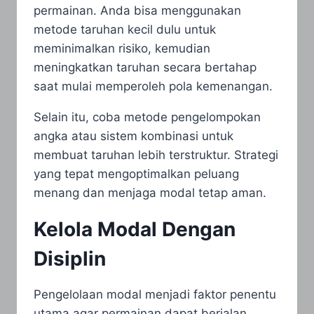
permainan. Anda bisa menggunakan
metode taruhan kecil dulu untuk
meminimalkan risiko, kemudian
meningkatkan taruhan secara bertahap
saat mulai memperoleh pola kemenangan.
Selain itu, coba metode pengelompokan
angka atau sistem kombinasi untuk
membuat taruhan lebih terstruktur. Strategi
yang tepat mengoptimalkan peluang
menang dan menjaga modal tetap aman.
Kelola Modal Dengan
Disiplin
Pengelolaan modal menjadi faktor penentu
utama agar permainan dapat berjalan