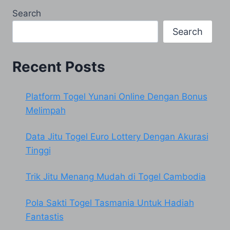
Search
Search
Recent Posts
Platform Togel Yunani Online Dengan Bonus
Melimpah
Data Jitu Togel Euro Lottery Dengan Akurasi
Tinggi
Trik Jitu Menang Mudah di Togel Cambodia
Pola Sakti Togel Tasmania Untuk Hadiah
Fantastis