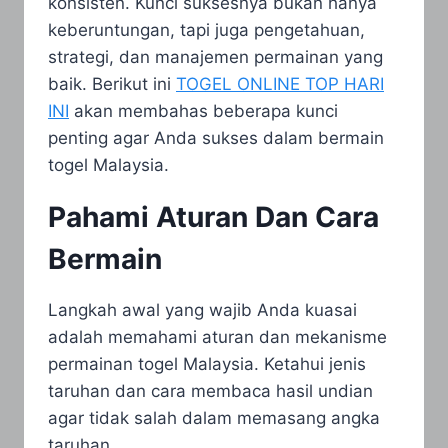
konsisten. Kunci suksesnya bukan hanya
keberuntungan, tapi juga pengetahuan,
strategi, dan manajemen permainan yang
baik. Berikut ini
TOGEL ONLINE TOP HARI
INI
akan membahas beberapa kunci
penting agar Anda sukses dalam bermain
togel Malaysia.
Pahami Aturan Dan Cara
Bermain
Langkah awal yang wajib Anda kuasai
adalah memahami aturan dan mekanisme
permainan togel Malaysia. Ketahui jenis
taruhan dan cara membaca hasil undian
agar tidak salah dalam memasang angka
taruhan.