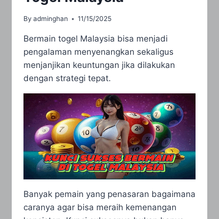
By
adminghan
11/15/2025
Bermain togel Malaysia bisa menjadi
pengalaman menyenangkan sekaligus
menjanjikan keuntungan jika dilakukan
dengan strategi tepat.
Banyak pemain yang penasaran bagaimana
caranya agar bisa meraih kemenangan