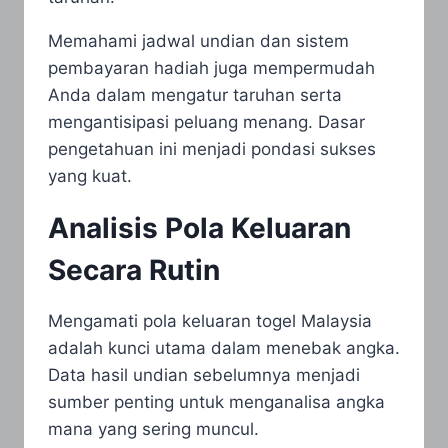
Memahami jadwal undian dan sistem
pembayaran hadiah juga mempermudah
Anda dalam mengatur taruhan serta
mengantisipasi peluang menang. Dasar
pengetahuan ini menjadi pondasi sukses
yang kuat.
Analisis Pola Keluaran
Secara Rutin
Mengamati pola keluaran togel Malaysia
adalah kunci utama dalam menebak angka.
Data hasil undian sebelumnya menjadi
sumber penting untuk menganalisa angka
mana yang sering muncul.