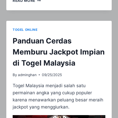
READ MORE
SUKSES
BERMAIN
DI
TOGEL
MALAYSIA
TOGEL ONLINE
Panduan Cerdas
Memburu Jackpot Impian
di Togel Malaysia
By
adminghan
09/25/2025
Togel Malaysia menjadi salah satu
permainan angka yang cukup populer
karena menawarkan peluang besar meraih
jackpot yang menggiurkan.