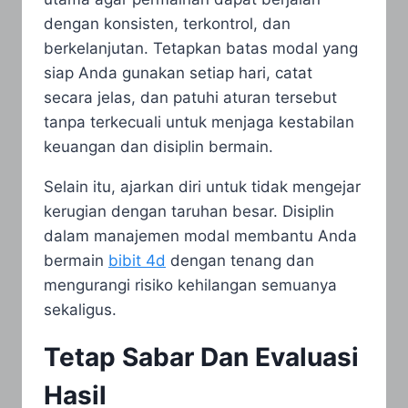
dengan konsisten, terkontrol, dan
berkelanjutan. Tetapkan batas modal yang
siap Anda gunakan setiap hari, catat
secara jelas, dan patuhi aturan tersebut
tanpa terkecuali untuk menjaga kestabilan
keuangan dan disiplin bermain.
Selain itu, ajarkan diri untuk tidak mengejar
kerugian dengan taruhan besar. Disiplin
dalam manajemen modal membantu Anda
bermain
bibit 4d
dengan tenang dan
mengurangi risiko kehilangan semuanya
sekaligus.
Tetap Sabar Dan Evaluasi
Hasil