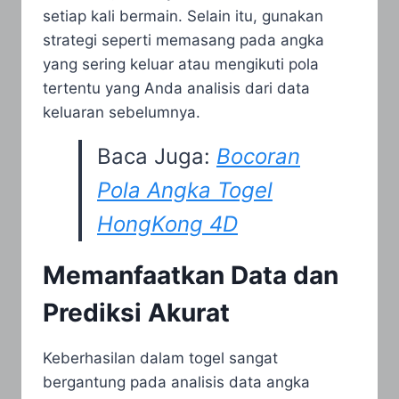
setiap kali bermain. Selain itu, gunakan
strategi seperti memasang pada angka
yang sering keluar atau mengikuti pola
tertentu yang Anda analisis dari data
keluaran sebelumnya.
Baca Juga:
Bocoran
Pola Angka Togel
HongKong 4D
Memanfaatkan Data dan
Prediksi Akurat
Keberhasilan dalam togel sangat
bergantung pada analisis data angka