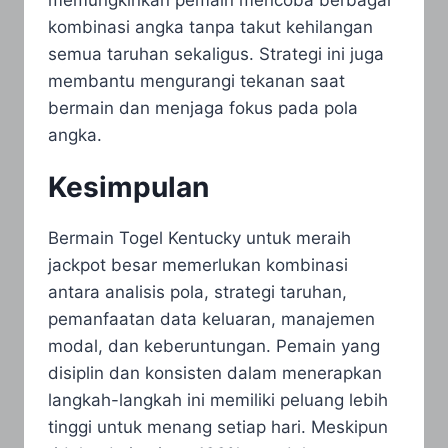
memungkinkan pemain mencoba berbagai
kombinasi angka tanpa takut kehilangan
semua taruhan sekaligus. Strategi ini juga
membantu mengurangi tekanan saat
bermain dan menjaga fokus pada pola
angka.
Kesimpulan
Bermain Togel Kentucky untuk meraih
jackpot besar memerlukan kombinasi
antara analisis pola, strategi taruhan,
pemanfaatan data keluaran, manajemen
modal, dan keberuntungan. Pemain yang
disiplin dan konsisten dalam menerapkan
langkah-langkah ini memiliki peluang lebih
tinggi untuk menang setiap hari. Meskipun