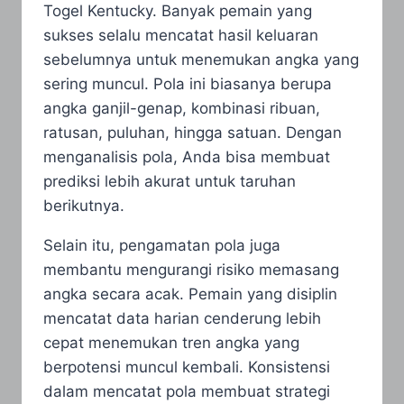
Togel Kentucky. Banyak pemain yang
sukses selalu mencatat hasil keluaran
sebelumnya untuk menemukan angka yang
sering muncul. Pola ini biasanya berupa
angka ganjil-genap, kombinasi ribuan,
ratusan, puluhan, hingga satuan. Dengan
menganalisis pola, Anda bisa membuat
prediksi lebih akurat untuk taruhan
berikutnya.
Selain itu, pengamatan pola juga
membantu mengurangi risiko memasang
angka secara acak. Pemain yang disiplin
mencatat data harian cenderung lebih
cepat menemukan tren angka yang
berpotensi muncul kembali. Konsistensi
dalam mencatat pola membuat strategi