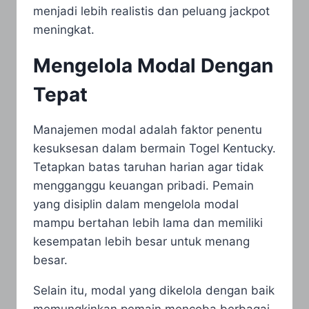
menjadi lebih realistis dan peluang jackpot
meningkat.
Mengelola Modal Dengan
Tepat
Manajemen modal adalah faktor penentu
kesuksesan dalam bermain Togel Kentucky.
Tetapkan batas taruhan harian agar tidak
mengganggu keuangan pribadi. Pemain
yang disiplin dalam mengelola modal
mampu bertahan lebih lama dan memiliki
kesempatan lebih besar untuk menang
besar.
Selain itu, modal yang dikelola dengan baik