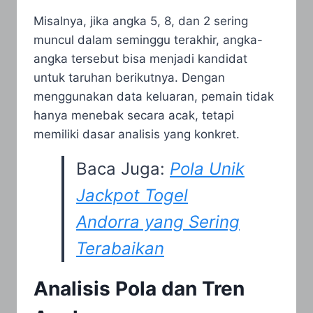
Misalnya, jika angka 5, 8, dan 2 sering
muncul dalam seminggu terakhir, angka-
angka tersebut bisa menjadi kandidat
untuk taruhan berikutnya. Dengan
menggunakan data keluaran, pemain tidak
hanya menebak secara acak, tetapi
memiliki dasar analisis yang konkret.
Baca Juga:
Pola Unik
Jackpot Togel
Andorra yang Sering
Terabaikan
Analisis Pola dan Tren