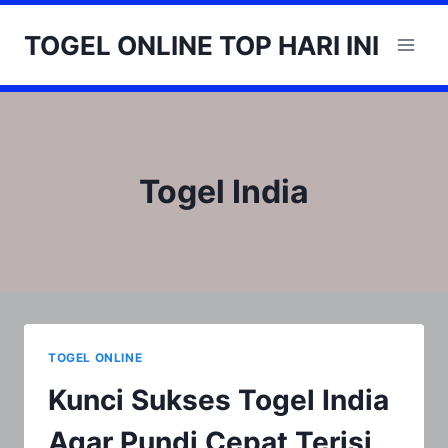
Skip
to
TOGEL ONLINE TOP HARI INI
content
Togel India
TOGEL ONLINE
Kunci Sukses Togel India
Agar Pundi Cepat Terisi