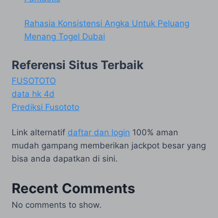
Rahasia Konsistensi Angka Untuk Peluang
Menang Togel Dubai
Referensi Situs Terbaik
FUSOTOTO
data hk 4d
Prediksi Fusototo
Link alternatif
daftar dan login
100% aman
mudah gampang memberikan jackpot besar yang
bisa anda dapatkan di sini.
Recent Comments
No comments to show.