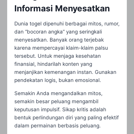
Informasi Menyesatkan
Dunia togel dipenuhi berbagai mitos, rumor,
dan “bocoran angka” yang seringkali
menyesatkan. Banyak orang terjebak
karena mempercayai klaim-klaim palsu
tersebut. Untuk menjaga kesehatan
finansial, hindarilah konten yang
menjanjikan kemenangan instan. Gunakan
pendekatan logis, bukan emosional.
Semakin Anda mengandalkan mitos,
semakin besar peluang mengambil
keputusan impulsif. Sikap kritis adalah
bentuk perlindungan diri yang paling efektif
dalam permainan berbasis peluang.