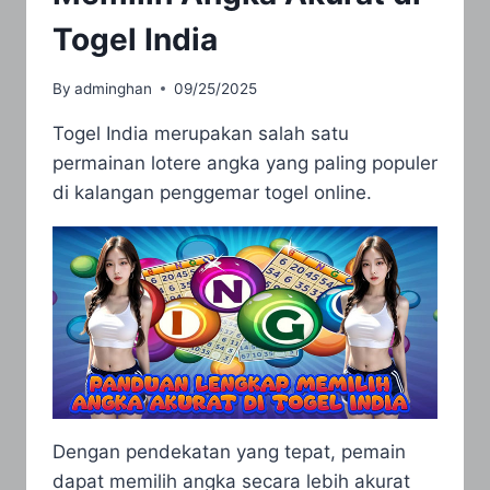
Togel India
By
adminghan
09/25/2025
Togel India merupakan salah satu
permainan lotere angka yang paling populer
di kalangan penggemar togel online.
Dengan pendekatan yang tepat, pemain
dapat memilih angka secara lebih akurat