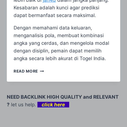
Kesabaran adalah kunci agar prediksi
dapat bermanfaat secara maksimal.
Dengan memahami data keluaran,
menganalisis pola, membuat kombinasi
angka yang cerdas, dan mengelola modal
dengan disiplin, pemain dapat memilih
angka secara lebih akurat di Togel India.
PANDUAN
READ MORE
LENGKAP
MEMILIH
ANGKA
AKURAT
NEED BACKLINK HIGH QUALITY and RELEVANT
DI
?
let us help.
click here
TOGEL
INDIA