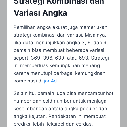
Strategi Kombinasi dan
Variasi Angka
Pemilihan angka akurat juga memerlukan
strategi kombinasi dan variasi. Misalnya,
jika data menunjukkan angka 3, 6, dan 9,
pemain bisa membuat beberapa variasi
seperti 369, 396, 639, atau 693. Strategi
ini memperluas kemungkinan menang
karena menutupi berbagai kemungkinan
kombinasi di
jari4d
.
Selain itu, pemain juga bisa mencampur hot
number dan cold number untuk menjaga
keseimbangan antara angka populer dan
angka kejutan. Pendekatan ini membuat
prediksi lebih fleksibel dan cerdas.