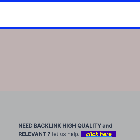
NEED BACKLINK HIGH QUALITY and
RELEVANT ?
let us help.
click here