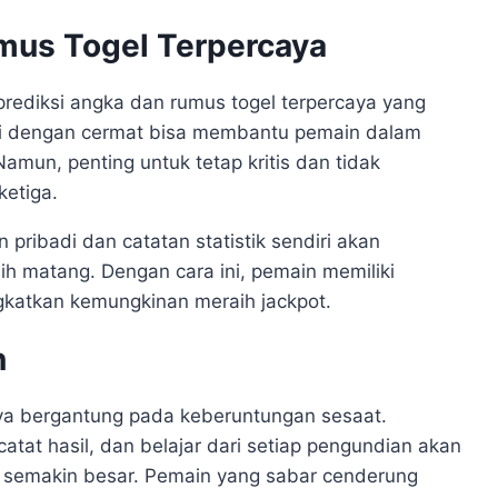
umus Togel Terpercaya
 prediksi angka dan rumus togel terpercaya yang
i ini dengan cermat bisa membantu pemain dalam
Namun, penting untuk tetap kritis dan tidak
ketiga.
ribadi dan catatan statistik sendiri akan
ih matang. Dengan cara ini, pemain memiliki
ngkatkan kemungkinan meraih jackpot.
n
ya bergantung pada keberuntungan sesaat.
atat hasil, dan belajar dari setiap pengundian akan
i semakin besar. Pemain yang sabar cenderung