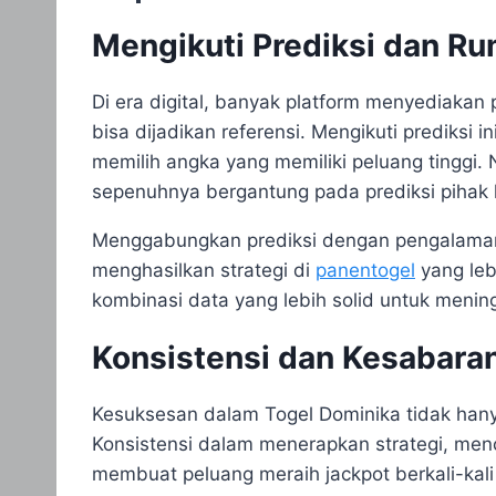
Mengikuti Prediksi dan R
Di era digital, banyak platform menyediakan
bisa dijadikan referensi. Mengikuti prediks
memilih angka yang memiliki peluang tinggi. 
sepenuhnya bergantung pada prediksi pihak 
Menggabungkan prediksi dengan pengalaman p
menghasilkan strategi di
panentogel
yang leb
kombinasi data yang lebih solid untuk meni
Konsistensi dan Kesabara
Kesuksesan dalam Togel Dominika tidak han
Konsistensi dalam menerapkan strategi, menc
membuat peluang meraih jackpot berkali-kal