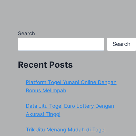
Search
Search
Recent Posts
Platform Togel Yunani Online Dengan
Bonus Melimpah
Data Jitu Togel Euro Lottery Dengan
Akurasi Tinggi
Trik Jitu Menang Mudah di Togel