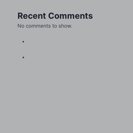
Recent Comments
No comments to show.