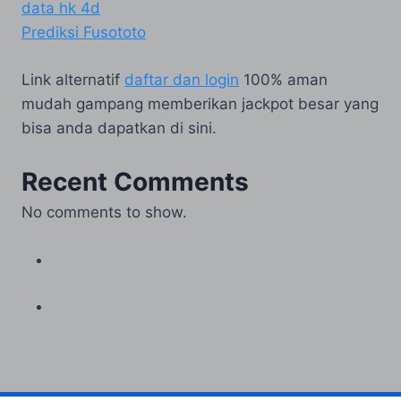
data hk 4d
Prediksi Fusototo
Link alternatif
daftar dan login
100% aman
mudah gampang memberikan jackpot besar yang
bisa anda dapatkan di sini.
Recent Comments
No comments to show.