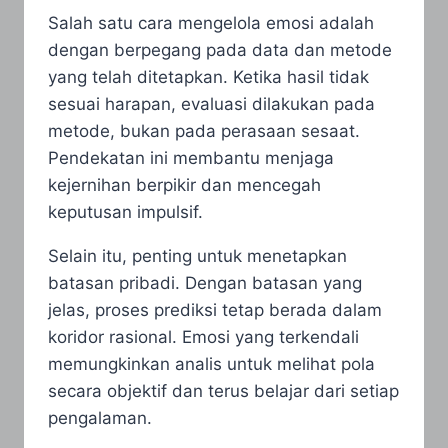
Salah satu cara mengelola emosi adalah
dengan berpegang pada data dan metode
yang telah ditetapkan. Ketika hasil tidak
sesuai harapan, evaluasi dilakukan pada
metode, bukan pada perasaan sesaat.
Pendekatan ini membantu menjaga
kejernihan berpikir dan mencegah
keputusan impulsif.
Selain itu, penting untuk menetapkan
batasan pribadi. Dengan batasan yang
jelas, proses prediksi tetap berada dalam
koridor rasional. Emosi yang terkendali
memungkinkan analis untuk melihat pola
secara objektif dan terus belajar dari setiap
pengalaman.