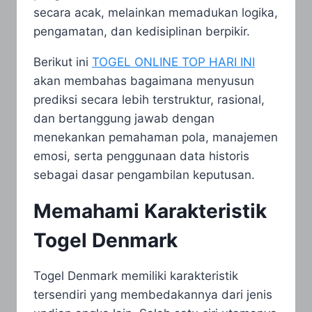
secara acak, melainkan memadukan logika,
pengamatan, dan kedisiplinan berpikir.
Berikut ini
TOGEL ONLINE TOP HARI INI
akan membahas bagaimana menyusun
prediksi secara lebih terstruktur, rasional,
dan bertanggung jawab dengan
menekankan pemahaman pola, manajemen
emosi, serta penggunaan data historis
sebagai dasar pengambilan keputusan.
Memahami Karakteristik
Togel Denmark
Togel Denmark memiliki karakteristik
tersendiri yang membedakannya dari jenis