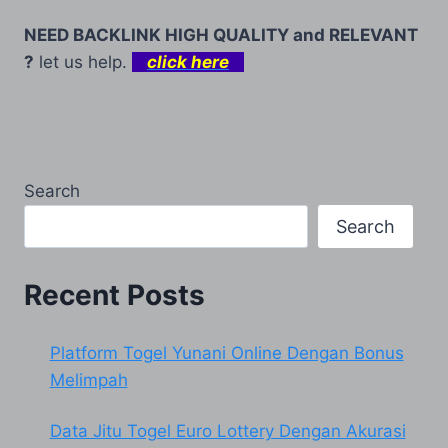
JACKPOT
BERKALI
NEED BACKLINK HIGH QUALITY and RELEVANT
KALI
?
let us help.
click here
DI
TOGEL
JERMAN
Search
Search
Recent Posts
Platform Togel Yunani Online Dengan Bonus
Melimpah
Data Jitu Togel Euro Lottery Dengan Akurasi