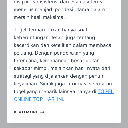
disiplin. Konsistensi dan evaluasi terus-
menerus menjadi pondasi utama dalam
meraih hasil maksimal.
Togel Jerman bukan hanya soal
keberuntungan, tetapi juga tentang
kecerdikan dan ketelitian dalam membaca
peluang. Dengan pendekatan yang
terencana, kemenangan besar bukan
sekadar mimpi, melainkan hasil nyata dari
strategi yang dijalankan dengan penuh
keyakinan. Simak juga informasi seputaran
togel yang menarik lainnya hanya di
TOGEL
ONLINE TOP HARI INI
.
KUNCI
READ MORE
SUKSES
MEMENANGKAN