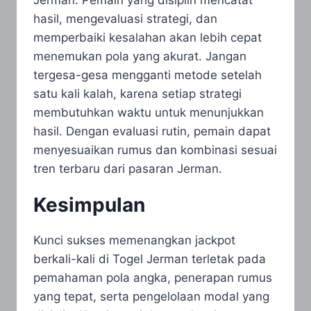
Jerman. Pemain yang disiplin mencatat
hasil, mengevaluasi strategi, dan
memperbaiki kesalahan akan lebih cepat
menemukan pola yang akurat. Jangan
tergesa-gesa mengganti metode setelah
satu kali kalah, karena setiap strategi
membutuhkan waktu untuk menunjukkan
hasil. Dengan evaluasi rutin, pemain dapat
menyesuaikan rumus dan kombinasi sesuai
tren terbaru dari pasaran Jerman.
Kesimpulan
Kunci sukses memenangkan jackpot
berkali-kali di Togel Jerman terletak pada
pemahaman pola angka, penerapan rumus
yang tepat, serta pengelolaan modal yang