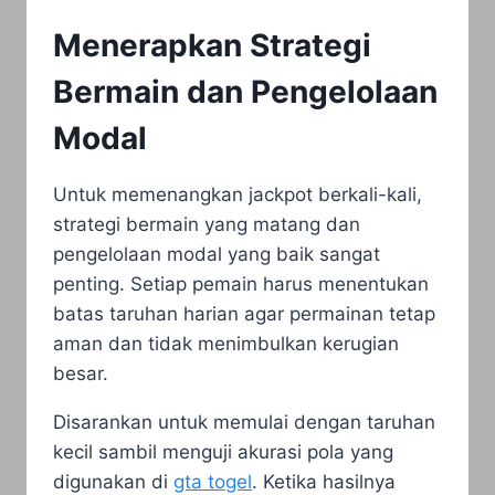
Menerapkan Strategi
Bermain dan Pengelolaan
Modal
Untuk memenangkan jackpot berkali-kali,
strategi bermain yang matang dan
pengelolaan modal yang baik sangat
penting. Setiap pemain harus menentukan
batas taruhan harian agar permainan tetap
aman dan tidak menimbulkan kerugian
besar.
Disarankan untuk memulai dengan taruhan
kecil sambil menguji akurasi pola yang
digunakan di
gta togel
. Ketika hasilnya