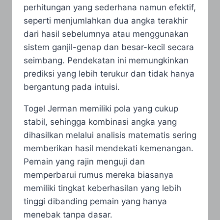
perhitungan yang sederhana namun efektif,
seperti menjumlahkan dua angka terakhir
dari hasil sebelumnya atau menggunakan
sistem ganjil-genap dan besar-kecil secara
seimbang. Pendekatan ini memungkinkan
prediksi yang lebih terukur dan tidak hanya
bergantung pada intuisi.
Togel Jerman memiliki pola yang cukup
stabil, sehingga kombinasi angka yang
dihasilkan melalui analisis matematis sering
memberikan hasil mendekati kemenangan.
Pemain yang rajin menguji dan
memperbarui rumus mereka biasanya
memiliki tingkat keberhasilan yang lebih
tinggi dibanding pemain yang hanya
menebak tanpa dasar.