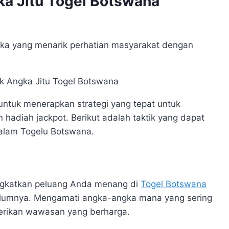
ka Jitu Togel Botswana
ka yang menarik perhatian masyarakat dengan
 untuk menerapkan strategi yang tepat untuk
adiah jackpot. Berikut adalah taktik yang dapat
alam Togelu Botswana.
ningkatkan peluang Anda menang di
Togel Botswana
belumnya. Mengamati angka-angka mana yang sering
erikan wawasan yang berharga.