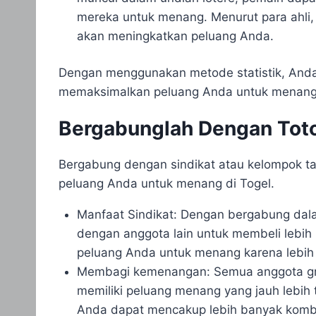
mereka untuk menang. Menurut para ahli,
akan meningkatkan peluang Anda.
Dengan menggunakan metode statistik, And
memaksimalkan peluang Anda untuk menang
Bergabunglah Dengan Toto
Bergabung dengan sindikat atau kelompok ta
peluang Anda untuk menang di Togel.
Manfaat Sindikat: Dengan bergabung da
dengan anggota lain untuk membeli lebih 
peluang Anda untuk menang karena lebih
Membagi kemenangan: Semua anggota gr
memiliki peluang menang yang jauh lebih t
Anda dapat mencakup lebih banyak kombi