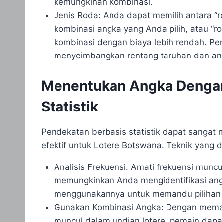
kemungkinan kombinasi.
Jenis Roda: Anda dapat memilih antara 
kombinasi angka yang Anda pilih, atau “r
kombinasi dengan biaya lebih rendah. Pem
menyeimbangkan rentang taruhan dan an
Menentukan Angka Denga
Statistik
Pendekatan berbasis statistik dapat sanga
efektif untuk Lotere Botswana. Teknik yang
Analisis Frekuensi: Amati frekuensi munc
memungkinkan Anda mengidentifikasi ang
menggunakannya untuk memandu pilihan
Gunakan Kombinasi Angka: Dengan memah
muncul dalam undian lotere, pemain dapa