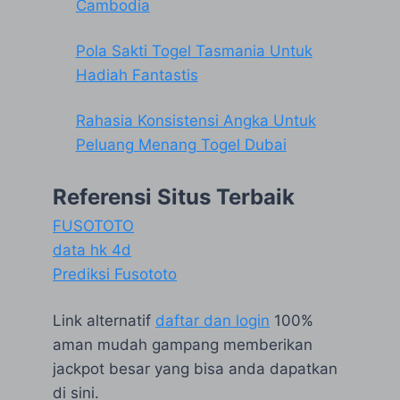
Cambodia
Pola Sakti Togel Tasmania Untuk
Hadiah Fantastis
Rahasia Konsistensi Angka Untuk
Peluang Menang Togel Dubai
Referensi Situs Terbaik
FUSOTOTO
data hk 4d
Prediksi Fusototo
Link alternatif
daftar dan login
100%
aman mudah gampang memberikan
jackpot besar yang bisa anda dapatkan
di sini.