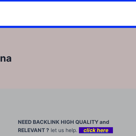
ana
NEED BACKLINK HIGH QUALITY and
RELEVANT ?
let us help.
click here