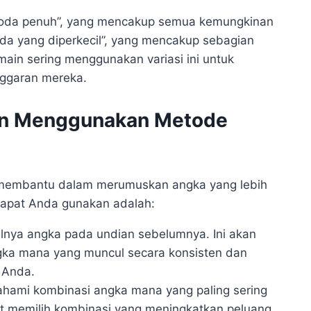
“roda penuh”, yang mencakup semua kemungkinan
oda yang diperkecil”, yang mencakup sebagian
ain sering menggunakan variasi ini untuk
ggaran mereka.
n Menggunakan Metode
t membantu dalam merumuskan angka yang lebih
 dapat Anda gunakan adalah:
ulnya angka pada undian sebelumnya. Ini akan
ka mana yang muncul secara konsisten dan
 Anda.
ami kombinasi angka mana yang paling sering
t memilih kombinasi yang meningkatkan peluang