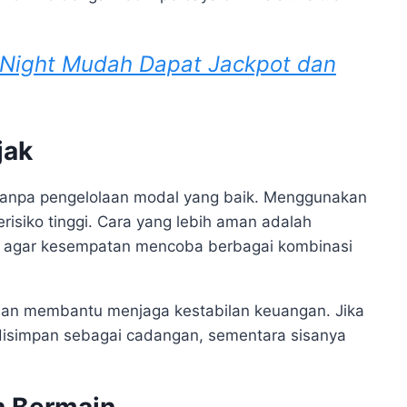
 Night Mudah Dapat Jackpot dan
jak
f tanpa pengelolaan modal yang baik. Menggunakan
isiko tinggi. Cara yang lebih aman adalah
 agar kesempatan mencoba berbagai kombinasi
uan membantu menjaga kestabilan keuangan. Jika
disimpan sebagai cadangan, sementara sisanya
n Bermain