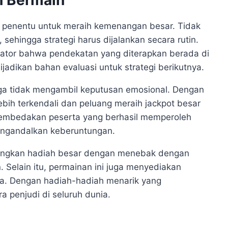
r penentu untuk meraih kemenangan besar. Tidak
hingga strategi harus dijalankan secara rutin.
kator bahwa pendekatan yang diterapkan berada di
ijadikan bahan evaluasi untuk strategi berikutnya.
a tidak mengambil keputusan emosional. Dengan
lebih terkendali dan peluang meraih jackpot besar
 membedakan peserta yang berhasil memperoleh
ngandalkan keberuntungan.
angkan hadiah besar dengan menebak dengan
 Selain itu, permainan ini juga menyediakan
a. Dengan hadiah-hadiah menarik yang
a penjudi di seluruh dunia.