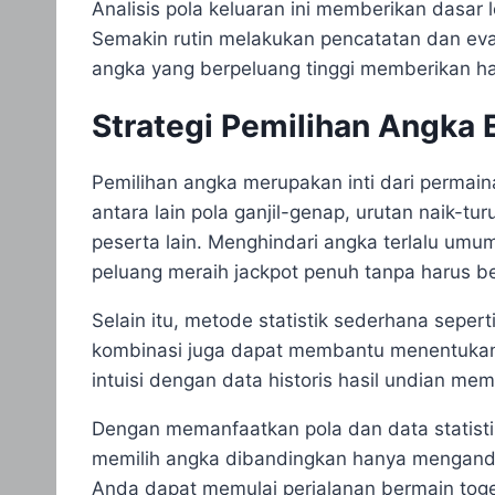
Analisis pola keluaran ini memberikan dasar 
Semakin rutin melakukan pencatatan dan eva
angka yang berpeluang tinggi memberikan ha
Strategi Pemilihan Angka E
Pemilihan angka merupakan inti dari permaina
antara lain pola ganjil-genap, urutan naik-tu
peserta lain. Menghindari angka terlalu umum
peluang meraih jackpot penuh tanpa harus be
Selain itu, metode statistik sederhana sepert
kombinasi juga dapat membantu menentukan
intuisi dengan data historis hasil undian mem
Dengan memanfaatkan pola dan data statistik
memilih angka dibandingkan hanya mengandalka
Anda dapat memulai perjalanan bermain togel 