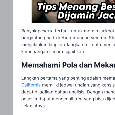
Banyak peserta tertarik untuk meraih jackpo
bergantung pada keberuntungan semata. Stra
menjalankan langkah-langkah tertentu menja
kemenangan secara signifikan.
Memahami Pola dan Meka
Langkah pertama yang penting adalah mema
California
memiliki jadwal undian yang konsis
dapat dijadikan bahan analisis. Dengan menc
peserta dapat mengenali tren yang bisa dija
selanjutnya.