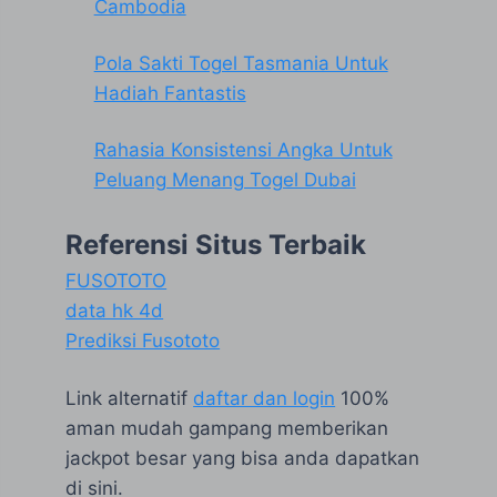
Cambodia
Pola Sakti Togel Tasmania Untuk
Hadiah Fantastis
Rahasia Konsistensi Angka Untuk
Peluang Menang Togel Dubai
Referensi Situs Terbaik
FUSOTOTO
data hk 4d
Prediksi Fusototo
Link alternatif
daftar dan login
100%
aman mudah gampang memberikan
jackpot besar yang bisa anda dapatkan
di sini.