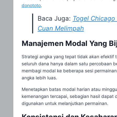
donototo
.
Baca Juga:
Togel Chicago
Cuan Melimpah
Manajemen Modal Yang Bi
Strategi angka yang tepat tidak akan efekti
seluruh dana hanya dalam satu percobaan ber
membagi modal ke beberapa sesi permainan
angka lebih luas.
Menetapkan batas modal harian atau mingg
kemenangan tercapai, sebagian hasil dapat 
digunakan untuk melanjutkan permainan.
Konsistensi dan Kesabara