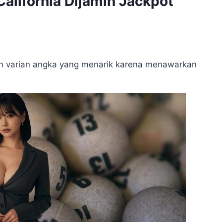
alifornia Dijamin Jackpot
nan varian angka yang menarik karena menawarkan