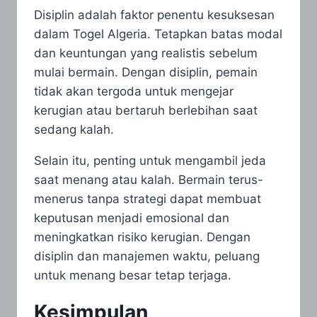
Disiplin adalah faktor penentu kesuksesan
dalam Togel Algeria. Tetapkan batas modal
dan keuntungan yang realistis sebelum
mulai bermain. Dengan disiplin, pemain
tidak akan tergoda untuk mengejar
kerugian atau bertaruh berlebihan saat
sedang kalah.
Selain itu, penting untuk mengambil jeda
saat menang atau kalah. Bermain terus-
menerus tanpa strategi dapat membuat
keputusan menjadi emosional dan
meningkatkan risiko kerugian. Dengan
disiplin dan manajemen waktu, peluang
untuk menang besar tetap terjaga.
Kesimpulan