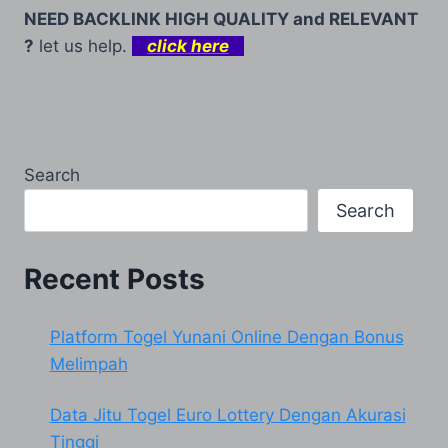
DI
NEED BACKLINK HIGH QUALITY and RELEVANT
TOGEL
?
let us help.
click here
ALGERIA
Search
Search
Recent Posts
Platform Togel Yunani Online Dengan Bonus
Melimpah
Data Jitu Togel Euro Lottery Dengan Akurasi
Tinggi