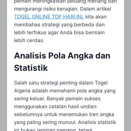
pemain meningkatkan peluang menang dan
mengurangi risiko kerugian. Dalam artikel
TOGEL ONLINE TOP HARI INI
, kita akan
membahas strategi yang berbeda dan
lebih terfokus agar Anda bisa bermain
lebih cerdas.
Analisis Pola Angka dan
Statistik
Salah satu strategi penting dalam Togel
Algeria adalah memahami pola angka yang
sering keluar. Banyak pemain sukses
menggunakan catatan hasil undian
sebelumnya untuk menemukan tren angka
yang paling sering muncul. Analisis statistik
ini bukan jaminan menang, tetapi