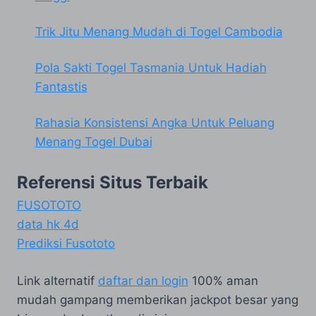
Trik Jitu Menang Mudah di Togel Cambodia
Pola Sakti Togel Tasmania Untuk Hadiah
Fantastis
Rahasia Konsistensi Angka Untuk Peluang
Menang Togel Dubai
Referensi Situs Terbaik
FUSOTOTO
data hk 4d
Prediksi Fusototo
Link alternatif
daftar dan login
100% aman
mudah gampang memberikan jackpot besar yang