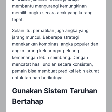
membantu mengurangi kemungkinan
memilih angka secara acak yang kurang
tepat.
Selain itu, perhatikan juga angka yang
jarang muncul. Beberapa strategi
menekankan kombinasi angka populer dan
angka jarang keluar agar peluang
kemenangan lebih seimbang. Dengan
mencatat hasil undian secara konsisten,
pemain bisa membuat prediksi lebih akurat
untuk taruhan berikutnya.
Gunakan Sistem Taruhan
Bertahap