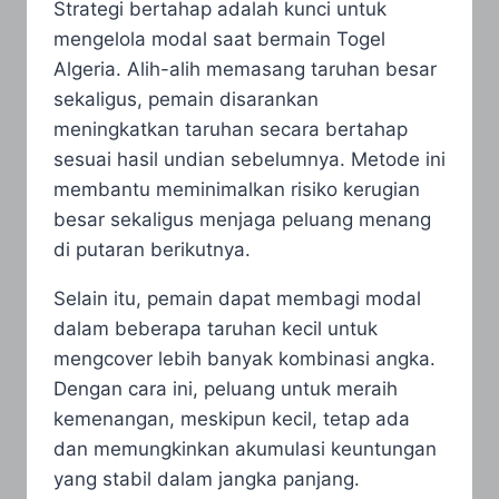
Strategi bertahap adalah kunci untuk
mengelola modal saat bermain Togel
Algeria. Alih-alih memasang taruhan besar
sekaligus, pemain disarankan
meningkatkan taruhan secara bertahap
sesuai hasil undian sebelumnya. Metode ini
membantu meminimalkan risiko kerugian
besar sekaligus menjaga peluang menang
di putaran berikutnya.
Selain itu, pemain dapat membagi modal
dalam beberapa taruhan kecil untuk
mengcover lebih banyak kombinasi angka.
Dengan cara ini, peluang untuk meraih
kemenangan, meskipun kecil, tetap ada
dan memungkinkan akumulasi keuntungan
yang stabil dalam jangka panjang.