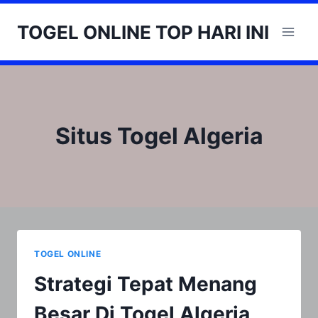
Skip
to
TOGEL ONLINE TOP HARI INI
content
Situs Togel Algeria
TOGEL ONLINE
Strategi Tepat Menang
Besar Di Togel Algeria