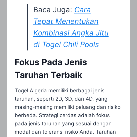
Baca Juga:
Cara
Tepat Menentukan
Kombinasi Angka Jitu
di Togel Chili Pools
Fokus Pada Jenis
Taruhan Terbaik
Togel Algeria memiliki berbagai jenis
taruhan, seperti 2D, 3D, dan 4D, yang
masing-masing memiliki peluang dan risiko
berbeda. Strategi cerdas adalah fokus
pada jenis taruhan yang sesuai dengan
modal dan toleransi risiko Anda. Taruhan