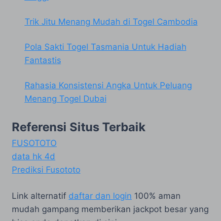
Trik Jitu Menang Mudah di Togel Cambodia
Pola Sakti Togel Tasmania Untuk Hadiah
Fantastis
Rahasia Konsistensi Angka Untuk Peluang
Menang Togel Dubai
Referensi Situs Terbaik
FUSOTOTO
data hk 4d
Prediksi Fusototo
Link alternatif
daftar dan login
100% aman
mudah gampang memberikan jackpot besar yang