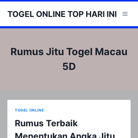
Skip
to
TOGEL ONLINE TOP HARI INI
content
Rumus Jitu Togel Macau
5D
TOGEL ONLINE
Rumus Terbaik
Menentukan Angka Jitu