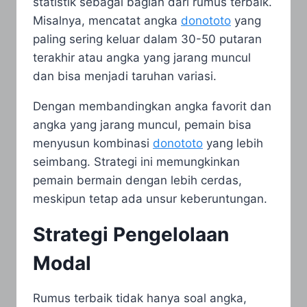
statistik sebagai bagian dari rumus terbaik.
Misalnya, mencatat angka
donototo
yang
paling sering keluar dalam 30-50 putaran
terakhir atau angka yang jarang muncul
dan bisa menjadi taruhan variasi.
Dengan membandingkan angka favorit dan
angka yang jarang muncul, pemain bisa
menyusun kombinasi
donototo
yang lebih
seimbang. Strategi ini memungkinkan
pemain bermain dengan lebih cerdas,
meskipun tetap ada unsur keberuntungan.
Strategi Pengelolaan
Modal
Rumus terbaik tidak hanya soal angka,