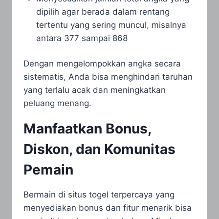
dipilih agar berada dalam rentang
tertentu yang sering muncul, misalnya
antara 377 sampai 868
Dengan mengelompokkan angka secara
sistematis, Anda bisa menghindari taruhan
yang terlalu acak dan meningkatkan
peluang menang.
Manfaatkan Bonus,
Diskon, dan Komunitas
Pemain
Bermain di situs togel terpercaya yang
menyediakan bonus dan fitur menarik bisa