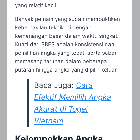
yang relatif kecil.
Banyak pemain yang sudah membuktikan
keberhasilan teknik ini dengan
kemenangan besar dalam waktu singkat.
Kunci dari BBFS adalah konsistensi dan
pemilihan angka yang tepat, serta sabar
memasang taruhan dalam beberapa
putaran hingga angka yang dipilih keluar.
Baca Juga:
Cara
Efektif Memilih Angka
Akurat di Togel
Vietnam
Kelompokkan Angka