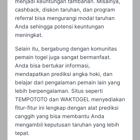
menjadi keuntungan tambahan. Misalnya,
cashback, diskon taruhan, dan program
referral bisa mengurangi modal taruhan
Anda sehingga potensi keuntungan
meningkat.
Selain itu, bergabung dengan komunitas
pemain togel juga sangat bermanfaat.
Anda bisa bertukar informasi,
mendapatkan prediksi angka hoki, dan
belajar dari pengalaman pemain lain yang
lebih berpengalaman. Situs seperti
TEMPOTOTO dan WAKTOGEL menyediakan
fitur-fitur ini lengkap dengan alat prediksi
canggih yang bisa membantu Anda
mengambil keputusan taruhan yang lebih
tepat.