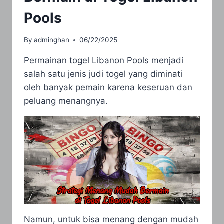
Pools
By
adminghan
06/22/2025
Permainan togel Libanon Pools menjadi
salah satu jenis judi togel yang diminati
oleh banyak pemain karena keseruan dan
peluang menangnya.
Namun, untuk bisa menang dengan mudah