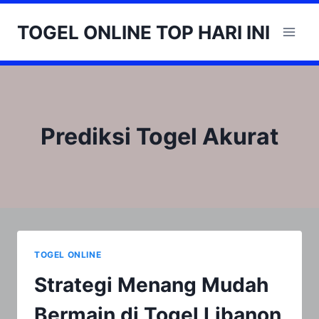
Skip
to
TOGEL ONLINE TOP HARI INI
content
Prediksi Togel Akurat
TOGEL ONLINE
Strategi Menang Mudah
Bermain di Togel Libanon