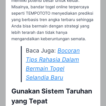
memiliki potensi besar untuk keluar.
Misalnya, bandar togel online terpercaya
seperti TEMPOTOTO menyediakan prediksi
yang berbasis tren angka terbaru sehingga
Anda bisa bermain dengan strategi yang
lebih terarah dan tidak hanya
mengandalkan keberuntungan semata.
Baca Juga:
Bocoran
Tips Rahasia Dalam
Bermain Togel
Selandia Baru
Gunakan Sistem Taruhan
yang Tepat