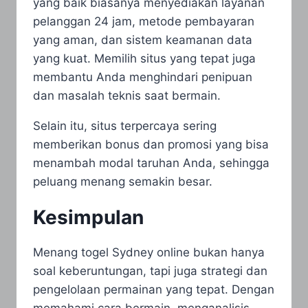
yang baik biasanya menyediakan layanan
pelanggan 24 jam, metode pembayaran
yang aman, dan sistem keamanan data
yang kuat. Memilih situs yang tepat juga
membantu Anda menghindari penipuan
dan masalah teknis saat bermain.
Selain itu, situs terpercaya sering
memberikan bonus dan promosi yang bisa
menambah modal taruhan Anda, sehingga
peluang menang semakin besar.
Kesimpulan
Menang togel Sydney online bukan hanya
soal keberuntungan, tapi juga strategi dan
pengelolaan permainan yang tepat. Dengan