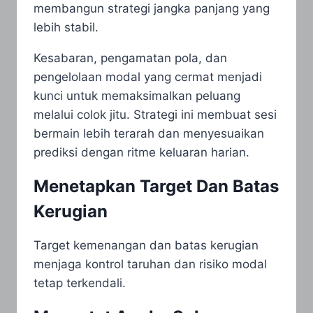
membangun strategi jangka panjang yang
lebih stabil.
Kesabaran, pengamatan pola, dan
pengelolaan modal yang cermat menjadi
kunci untuk memaksimalkan peluang
melalui colok jitu. Strategi ini membuat sesi
bermain lebih terarah dan menyesuaikan
prediksi dengan ritme keluaran harian.
Menetapkan Target Dan Batas
Kerugian
Target kemenangan dan batas kerugian
menjaga kontrol taruhan dan risiko modal
tetap terkendali.