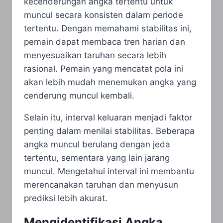
kecenderungan angka tertentu untuk
muncul secara konsisten dalam periode
tertentu. Dengan memahami stabilitas ini,
pemain dapat membaca tren harian dan
menyesuaikan taruhan secara lebih
rasional. Pemain yang mencatat pola ini
akan lebih mudah menemukan angka yang
cenderung muncul kembali.
Selain itu, interval keluaran menjadi faktor
penting dalam menilai stabilitas. Beberapa
angka muncul berulang dengan jeda
tertentu, sementara yang lain jarang
muncul. Mengetahui interval ini membantu
merencanakan taruhan dan menyusun
prediksi lebih akurat.
Mengidentifikasi Angka