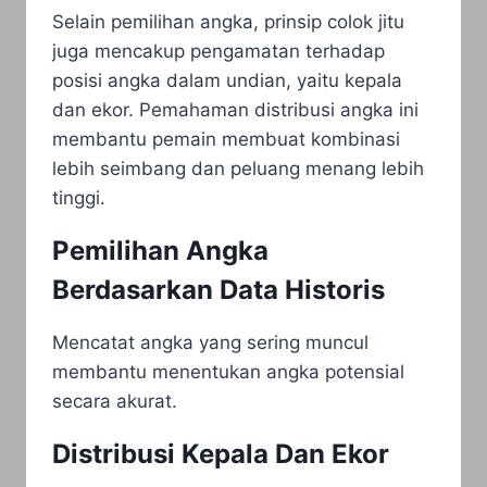
Selain pemilihan angka, prinsip colok jitu
juga mencakup pengamatan terhadap
posisi angka dalam undian, yaitu kepala
dan ekor. Pemahaman distribusi angka ini
membantu pemain membuat kombinasi
lebih seimbang dan peluang menang lebih
tinggi.
Pemilihan Angka
Berdasarkan Data Historis
Mencatat angka yang sering muncul
membantu menentukan angka potensial
secara akurat.
Distribusi Kepala Dan Ekor