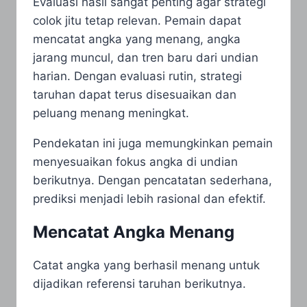
Evaluasi hasil sangat penting agar strategi
colok jitu tetap relevan. Pemain dapat
mencatat angka yang menang, angka
jarang muncul, dan tren baru dari undian
harian. Dengan evaluasi rutin, strategi
taruhan dapat terus disesuaikan dan
peluang menang meningkat.
Pendekatan ini juga memungkinkan pemain
menyesuaikan fokus angka di undian
berikutnya. Dengan pencatatan sederhana,
prediksi menjadi lebih rasional dan efektif.
Mencatat Angka Menang
Catat angka yang berhasil menang untuk
dijadikan referensi taruhan berikutnya.