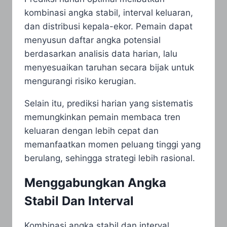
kombinasi angka stabil, interval keluaran,
dan distribusi kepala-ekor. Pemain dapat
menyusun daftar angka potensial
berdasarkan analisis data harian, lalu
menyesuaikan taruhan secara bijak untuk
mengurangi risiko kerugian.
Selain itu, prediksi harian yang sistematis
memungkinkan pemain membaca tren
keluaran dengan lebih cepat dan
memanfaatkan momen peluang tinggi yang
berulang, sehingga strategi lebih rasional.
Menggabungkan Angka
Stabil Dan Interval
Kombinasi angka stabil dan interval