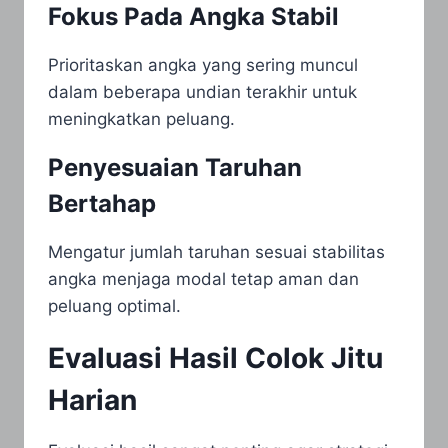
Fokus Pada Angka Stabil
Prioritaskan angka yang sering muncul
dalam beberapa undian terakhir untuk
meningkatkan peluang.
Penyesuaian Taruhan
Bertahap
Mengatur jumlah taruhan sesuai stabilitas
angka menjaga modal tetap aman dan
peluang optimal.
Evaluasi Hasil Colok Jitu
Harian