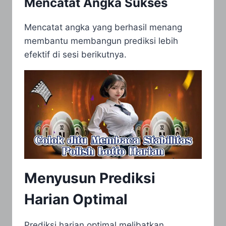
Mencatat Angka Sukses
Mencatat angka yang berhasil menang
membantu membangun prediksi lebih
efektif di sesi berikutnya.
Menyusun Prediksi
Harian Optimal
Prediksi harian optimal melibatkan