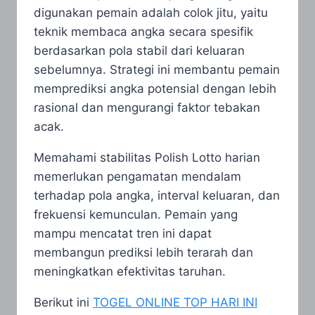
digunakan pemain adalah colok jitu, yaitu
teknik membaca angka secara spesifik
berdasarkan pola stabil dari keluaran
sebelumnya. Strategi ini membantu pemain
memprediksi angka potensial dengan lebih
rasional dan mengurangi faktor tebakan
acak.
Memahami stabilitas Polish Lotto harian
memerlukan pengamatan mendalam
terhadap pola angka, interval keluaran, dan
frekuensi kemunculan. Pemain yang
mampu mencatat tren ini dapat
membangun prediksi lebih terarah dan
meningkatkan efektivitas taruhan.
Berikut ini
TOGEL ONLINE TOP HARI INI