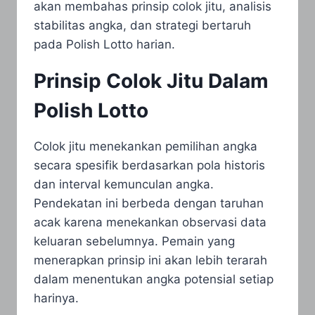
akan membahas prinsip colok jitu, analisis
stabilitas angka, dan strategi bertaruh
pada Polish Lotto harian.
Prinsip Colok Jitu Dalam
Polish Lotto
Colok jitu menekankan pemilihan angka
secara spesifik berdasarkan pola historis
dan interval kemunculan angka.
Pendekatan ini berbeda dengan taruhan
acak karena menekankan observasi data
keluaran sebelumnya. Pemain yang
menerapkan prinsip ini akan lebih terarah
dalam menentukan angka potensial setiap
harinya.