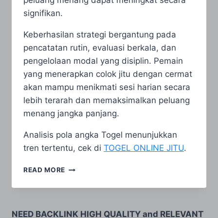
peluang menang dapat meningkat secara
signifikan.
Keberhasilan strategi bergantung pada
pencatatan rutin, evaluasi berkala, dan
pengelolaan modal yang disiplin. Pemain
yang menerapkan colok jitu dengan cermat
akan mampu menikmati sesi harian secara
lebih terarah dan memaksimalkan peluang
menang jangka panjang.
Analisis pola angka Togel menunjukkan
tren tertentu, cek di
TOGEL ONLINE JITU
.
COLOK
READ MORE
JITU
MEMBACA
STABILITAS
POLISH
NEED BACKLINK HIGH QUALITY and RELEVANT